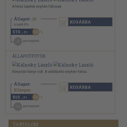
A felső lapélek enyhén foltosak.
Állapot:
Jó
KOSÁRBA
1.140 Ft
570
50
,-Ft
9
pont kapható
ÁLLAPOTFOTÓK
Könyvtári könyv volt. A védőborító enyhén foltos.
Állapot:
KOSÁRBA
1.140 Ft
Közepes
910
20
,-Ft
14
pont kapható
TARTALOM