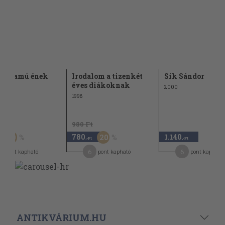
szólamú ének
Irodalom a tizenkét
Sík Sándor
éves diákoknak
2000
1998
Ft
980 Ft
780
1.140
50
20
,-Ft
,-Ft
6
6
pont kapható
pont kapható
pont kapható
ANTIKVÁRIUM.HU