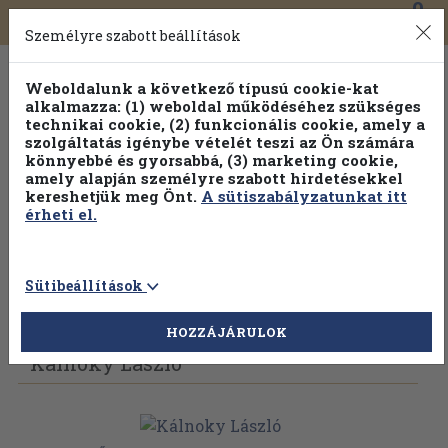
0
Toggle
Főmenü
Könyveink
navigation
Személyre szabott beállítások
Weboldalunk a következő típusú cookie-kat
alkalmazza: (1) weboldal működéséhez szükséges
technikai cookie, (2) funkcionális cookie, amely a
szolgáltatás igénybe vételét teszi az Ön számára
könnyebbé és gyorsabbá, (3) marketing cookie,
amely alapján személyre szabott hirdetésekkel
kereshetjük meg Önt.
A sütiszabályzatunkat itt
érheti el.
Sütibeállítások
Vissza az előző oldalra
Válasszon példányt
HOZZÁJÁRULOK
Kálnoky László