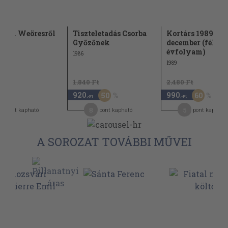
stől Weöresről
Tiszteletadás Csorba
Kortárs 1989. júl
Győzőnek
december (fél
évfolyam)
1986
1989
1.840 Ft
2.480 Ft
920
990
50
60
,-Ft
,-Ft
,-Ft
3
8
5
pont kapható
pont kapható
pont kapható
A SOROZAT TOVÁBBI MŰVEI