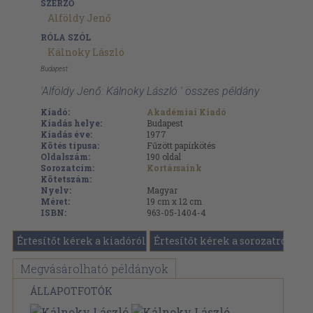
SZERZŐ
Alföldy Jenő
RÓLA SZÓL
Kálnoky László
Budapest
'Alföldy Jenő: Kálnoky László ' összes példány
Kiadó:
Akadémiai Kiadó
Kiadás helye:
Budapest
Kiadás éve:
1977
Kötés típusa:
Fűzött papírkötés
Oldalszám:
190
oldal
Sorozatcím:
Kortársaink
Kötetszám:
Nyelv:
Magyar
Méret:
19 cm x 12 cm
ISBN:
963-05-1404-4
Értesítőt kérek a kiadóról
Értesítőt kérek a sorozatról
Megvásárolható példányok
ÁLLAPOTFOTÓK