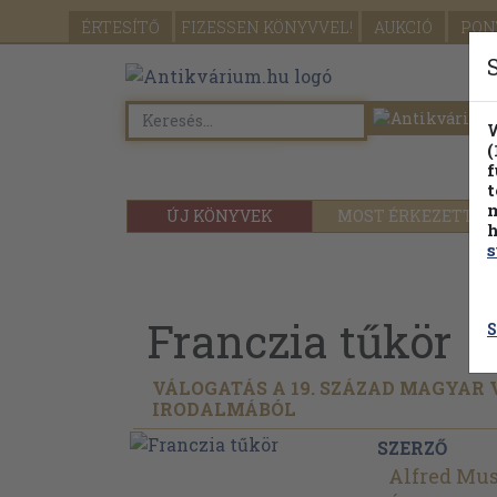
ÉRTESÍTŐ
FIZESSEN
KÖNYVVEL!
AUKCIÓ
PON
W
(
f
t
m
ÚJ KÖNYVEK
MOST ÉRKEZETT
h
s
Franczia tűkör
S
VÁLOGATÁS A 19. SZÁZAD MAGYAR
IRODALMÁBÓL
SZERZŐ
Alfred Mus