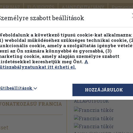
TÁRUHÁZ
ELŐJEGYZÉS
AJÁNDÉKUTALVÁNY
Partnerün
SZÁLLÍTÁS
SEGÍTSÉG
Személyre szabott beállítások
1.
Részletes kereső
Témaköri fa
eboldalunk a következő típusú cookie-kat alkalmazza:
1) weboldal működéséhez szükséges technikai cookie, (2
KIADV
unkcionális cookie, amely a szolgáltatás igénybe vételé
LEGNA
eszi az Ön számára könnyebbé és gyorsabbá, (3)
arketing cookie, amely alapján személyre szabott
PILLANATNYI ÁRAINK
FENNTARTHATÓ OLVASMÁN
irdetésekkel kereshetjük meg Önt.
A
ütiszabályzatunkat itt érheti el.
ütibeállítások
Megvásárolható 
HOZZÁJÁRULOK
ÁLLAPOTFOTÓK
 VONATKOZÁSÚ FRANCIA
set