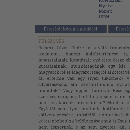
Kötetszám:
Nyelv:
Méret:
ISBN:
Értesítőt kérek a kiadóról
Értesít
FÜLSZÖVEG
Bajomi Lázár Endre, a kiváló franciafo
irodalom-, hanem kultúrtörténész is
tapasztalatait, kutatásait gyűjtötte össze 
kutatásainak, munkásságának egy kis s
magyarokról és Magyarországról alkotott vé
Mi értelme van egy ilyen tükörnek? Vaj
udvariaskodó, ám semmitmondó nyilat
mondtak? Vagy éppen fordítva, kesereg
ezeréves európai jelenlét után sem ismern
nem is akarnak megismerni? Mind a két 
Egyfelől van olyan múltunk, kultúránk, 
vállveregetésére, másfelől önmardosó ö
kölcsönözhetünk belőle másoknak is. Igaz, 
nem ismernek, s az sem nyertes, aki f