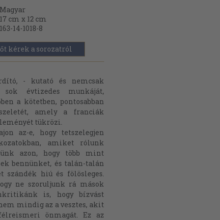
Magyar
17 cm x 12 cm
163-14-1018-8
őt kérek a sorozatról
rdító, - kutató és nemcsak
, sok évtizedes munkáját,
ebben a kötetben, pontosabban
zeletét, amely a franciák
leményét tükrözi.
on az-e, hogy tetszelegjen
kozatokban, amiket rólunk
jünk azon, hogy több mint
ek bennünket, és talán-talán
szándék hiú és fölösleges.
hogy ne szoruljunk rá mások
nkritikánk is, hogy bízvást
nem mindig az a vesztes, akit
élreismeri önmagát. Ez az