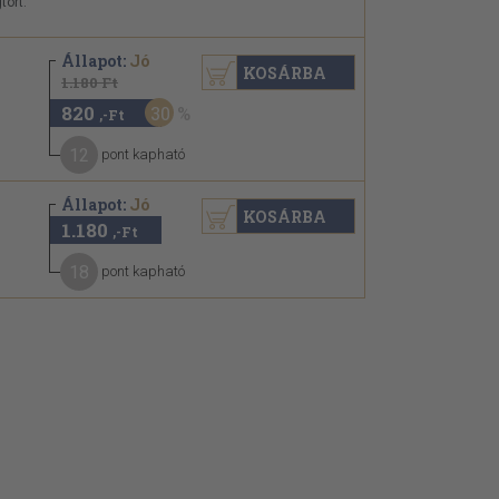
tört.
Állapot:
Jó
KOSÁRBA
1.180 Ft
820
30
,-Ft
12
pont kapható
Állapot:
Jó
KOSÁRBA
1.180
,-Ft
18
pont kapható