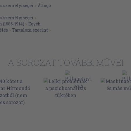
86
és személyiségei
>
Átfogó
90
és személyiségei
>
92
 (1686-1914)
>
Egyéb
élés
>
Tartalom szerint
>
95
harc vége
116
érete
119
A SOROZAT TOVÁBBI MŰVEI
éd a
130
155
162
s vagyok!"
vagy a
178
186
194
barátság
203