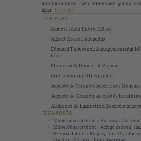
antológia nem ilyen tételekben gondolkod
akar...
Tovább
TARTALOM
Bajomi Lázár Endre: Előszó
Alfred Musset: A fogadás
Édouard Thouvenel: A magyarországi kö
óta
Stanislas Bellanger: A Magyar
Gróf Locmaria: Úti emlékek
Auguste de Gérando: Ausztria és Magyar
Auguste de Gérando: Az erős és hatalma
Alphonse de Lamartine: Beszéd a magy
TÉMAKÖRÖK
X. Testvéri felhívás
Művelődéstörténet
>
Kultúra
>
Történe
Pierre Dupont: Hurrá! A holtak gyorsak!
Művelődéstörténet
>
Átfogó művek, t
Szépirodalom
>
Regény, novella, elbesz
Pierre Dupont: (A forradalom bukása utá
szerint
>
Európa
>
Franciaország