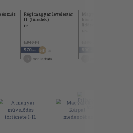
 és más
Régi magyar levelestár
Magyar alvitézek
II. (töredék)
hőstettei az újabb
üdőszakban
1981
1984
1.940 Ft
1.180 Ft
970
590
50
50
,-Ft
,-Ft
8
9
pont kapható
pont kapható