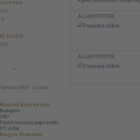
A gerinc elszíneződött, a kötés meg
houvene
ont
ÁLLAPOTFOTÓK
in
ár Endre
oly
ÁLLAPOTFOTÓK
Franczia tűkör ' összes
Magvető Könyvkiadó
Budapest
1987
Fűzött kemény papírkötés
671
oldal
Magyar Hírmondó