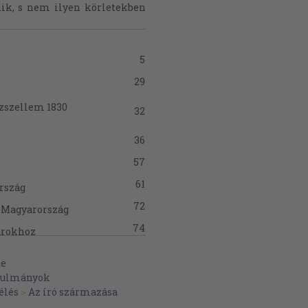
ik, s nem ilyen körletekben
5
29
zszellem 1830
32
36
57
61
ország
72
s Magyarország
74
arokhoz
76
te
80
anulmányok
élés
>
Az író származása
85
n)