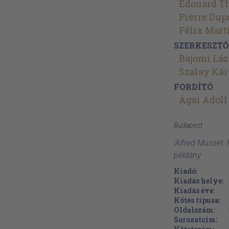
Édouard T
Pierre Dup
Félix Mart
SZERKESZTŐ
Bajomi Láz
Szalay Kár
FORDÍTÓ
Ágai Adolf
Budapest
'Alfred Musset: 
példány
Kiadó:
Kiadás helye:
Kiadás éve:
Kötés típusa:
Oldalszám:
Sorozatcím: