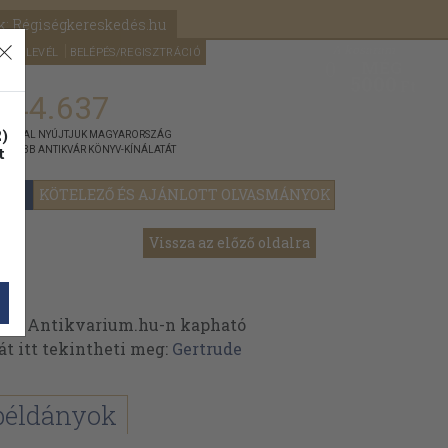
k: Régiségkereskedés.hu
A kosaram
HÍRLEVÉL
BELÉPÉS/REGISZTRÁCIÓ
MÉG
0
5000
Ft
144.637
)
ÁNNYAL NYÚJTJUK MAGYARORSZÁG
t
GYOBB ANTIKVÁR KÖNYV-KÍNÁLATÁT
YOK
KÖTELEZŐ ÉS AJÁNLOTT OLVASMÁNYOK
Vissza az előző oldalra
 az Antikvarium.hu-n kapható
át itt tekintheti meg:
Gertrude
példányok