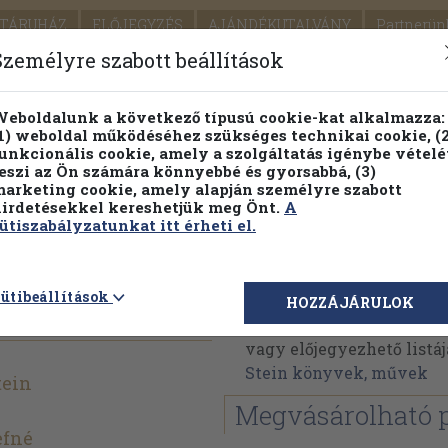
TÁRUHÁZ
ELŐJEGYZÉS
AJÁNDÉKUTALVÁNY
Partnerün
SZÁLLÍTÁS
SEGÍTSÉG
Személyre szabott beállítások
1.
Részletes kereső
Témaköri fa
eboldalunk a következő típusú cookie-kat alkalmazza:
1) weboldal működéséhez szükséges technikai cookie, (2
KIADV
unkcionális cookie, amely a szolgáltatás igénybe vételé
LEGNA
eszi az Ön számára könnyebbé és gyorsabbá, (3)
arketing cookie, amely alapján személyre szabott
PILLANATNYI ÁRAINK
FENNTARTHATÓ OLVASMÁN
irdetésekkel kereshetjük meg Önt.
A
ütiszabályzatunkat itt érheti el.
néletrajza
Gertrude Stein
ütibeállítások
HOZZÁJÁRULOK
Gertrude Stein műveinek
vagy előjegyezhető listáj
Stein könyvek, művek
tein
Megvásárolható 
efné