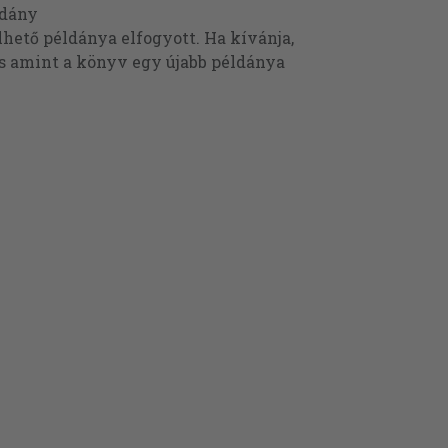
ldány
ető példánya elfogyott. Ha kívánja,
és amint a könyv egy újabb példánya