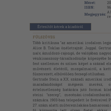
Méret:
20
ISBN:
96
A 
Megjegyzés:
re
Értesítőt kérek a kiadóról
FÜLSZÖVEG
Több kritikusa "az amerikai irodalom leg
Alice B. Toklas önéletrajzát. Joggal. Gertr
naív, ámuldozó-rajongó, de valójában nagyon
vénkisasszony-társalkodónője köpenyébe búj
fest szellemes és színes képet a század ele
művészeti életéről, mozgalmairól, a kett
fűszerezett, elbűvölően fecsegő stílusban.
Gertrude Stein a XX. századi amerikai iro
maradandóságot mégsem merész, o
értelmetlenség határára jutó formai kísé
steini "szerep", mecénási-irodalombaráti
számára. 1903-ban telepedett le fivéreivel 
27. szám alatti műteremlakása hamarosan a
fő központja lett, olyan fiatal, akko