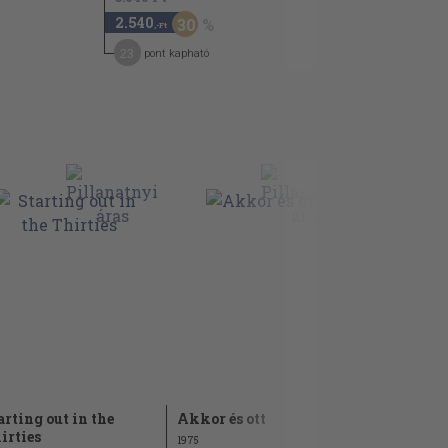
2.540
30
,-Ft
23
pont kapható
arting out in the
Akkor és ott
Kanyargó i
irties
1975
1990