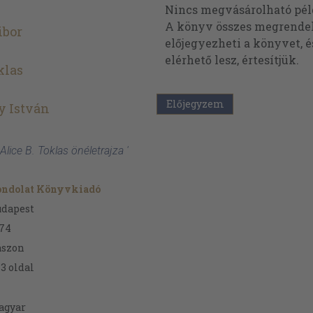
Nincs megvásárolható pé
A könyv összes megrendelh
ibor
előjegyezheti a könyvet, 
elérhető lesz, értesítjük.
klas
Előjegyzem
y István
Alice B. Toklas önéletrajza '
ondolat Könyvkiadó
udapest
74
ászon
43
oldal
agyar