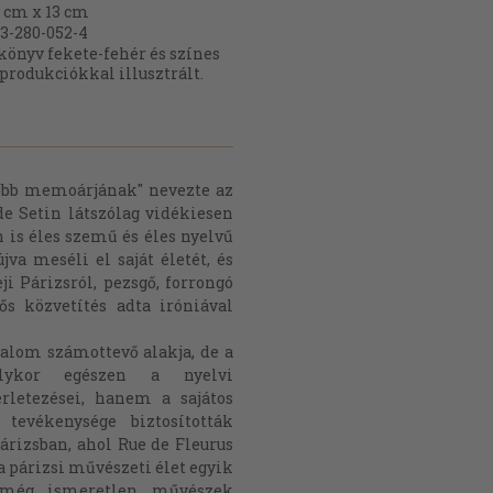
 cm x 13 cm
3-280-052-4
könyv fekete-fehér és színes
produkciókkal illusztrált.
jobb memoárjának" nevezte az
ude Setin látszólag vidékiesen
 is éles szemű és éles nyelvű
va meséli el saját életét, és
ji Párizsról, pezsgő, forrongó
ős közvetítés adta iróniával
dalom számottevő alakja, de a
lykor egészen a nyelvi
rletezései, hanem a sajátos
 tevékenysége biztosították
Párizsban, ahol Rue de Fleurus
 párizsi művészeti élet egyik
r még ismeretlen művészek