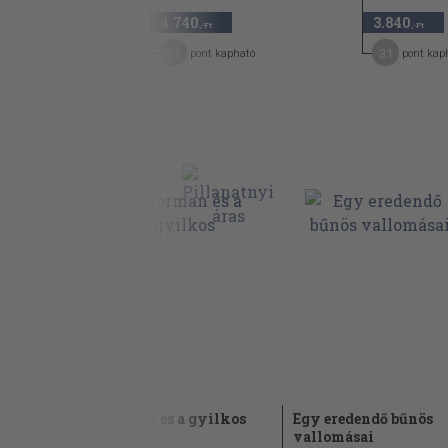
4.740
3.840
,-Ft
,-Ft
24
31
pont kapható
pont kap
ok,
Norman és a gyilkos
Egy eredendő bűnös
vallomásai
1978