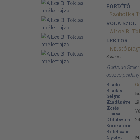
FORDÍTÓ
Szobotka T
RÓLA SZÓL
Alice B. To
LEKTOR
Kristó Nag
Budapest
'Gertrude Stein: 
összes példány
Kiadó:
G
Kiadás
B
helye:
Kiadás éve:
19
Kötés
V
típusa:
Oldalszám:
2
Sorozatcím:
Kötetszám:
Nyelv:
M