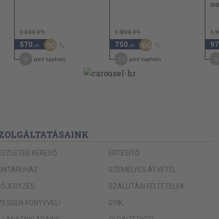
196
1.140 Ft
1.890 Ft
1.
570
750
97
50
60
,-Ft
,-Ft
9
11
5
pont kapható
pont kapható
ZOLGÁLTATÁSAINK
ÉSZLETES KERESŐ
ÉRTESÍTŐ
ONTÁRUHÁZ
SZEMÉLYES ÁTVÉTEL
LŐJEGYZÉS
SZÁLLÍTÁSI FELTÉTELEK
IZESSEN KÖNYVVEL!
GYIK