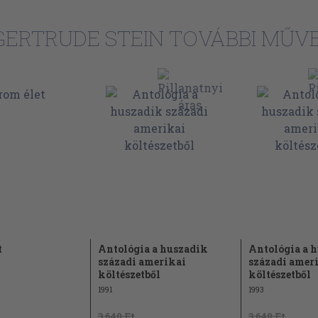
GERTRUDE STEIN TOVÁBBI MŰVE
t
Antológia a huszadik
Antológia a 
századi amerikai
századi amer
költészetből
költészetből
1991
1993
3.640 Ft
3.640 Ft