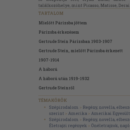
találkozóhelye, mint Picasso, Matisse, Derain
TARTALOM
Mielőtt Párizsba jöttem
Párizsba érkezésem
Gertrude Stein Párizsban 1903-1907
Gertrude Stein, mielőtt Párizsba érkezett
1907-1914
A háború
A háború után 1919-1932
Gertrude Steinről
A kötet fontosabb szereplői
TÉMAKÖRÖK
Szépirodalom
>
Regény, novella, elbesz
szerint
>
Amerika
>
Amerikai Egyesül
Szépirodalom
>
Regény, novella, elbesz
Életrajzi regények
>
Önéletrajzok, na