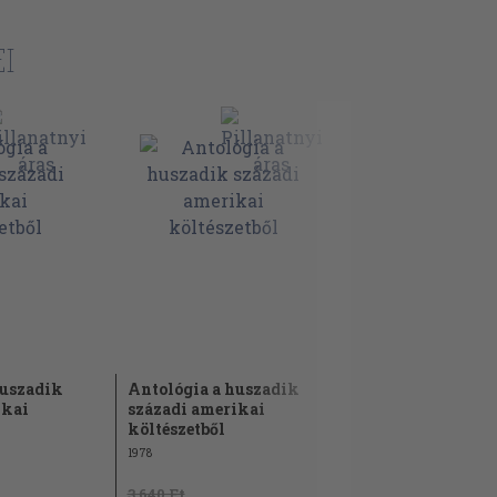
I
huszadik
Antológia a huszadik
ikai
századi amerikai
költészetből
1978
3.640 Ft