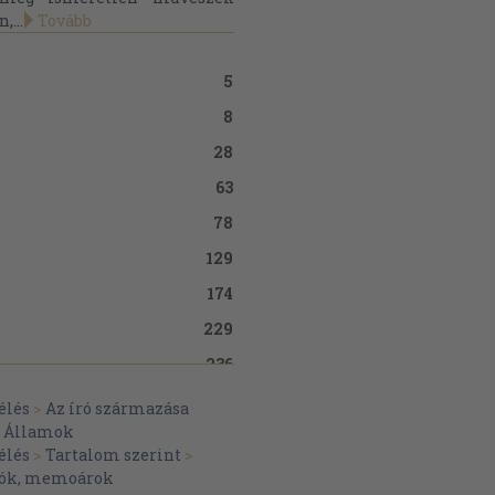
,...
Tovább
5
8
28
63
78
129
174
229
236
élés
>
Az író származása
t Államok
élés
>
Tartalom szerint
>
plók, memoárok