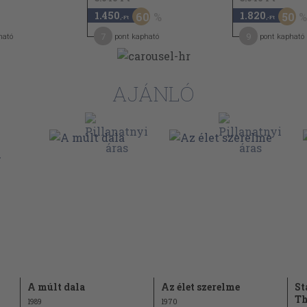
1.450
1.820
60
50
,-Ft
,-Ft
7
9
ható
pont kapható
pont kapható
AJÁNLÓ
A múlt dala
Az élet szerelme
St
Th
1989
1970