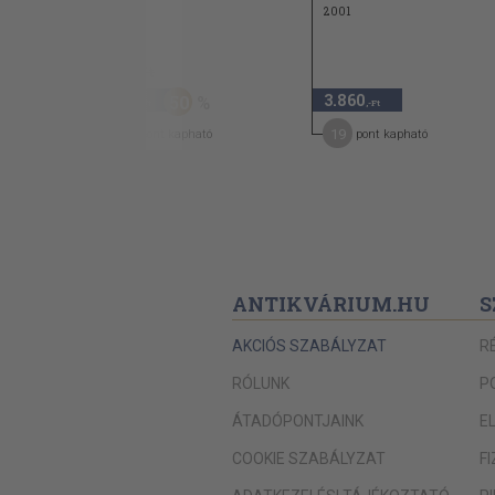
2001
960 Ft
480
3.860
50
,-Ft
,-Ft
7
19
pont kapható
pont kapható
ANTIKVÁRIUM.HU
S
AKCIÓS SZABÁLYZAT
R
RÓLUNK
P
ÁTADÓPONTJAINK
E
COOKIE SZABÁLYZAT
F