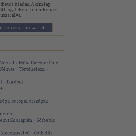
tbetűs kiadás. A címlap
őtt egy fekete-fehér képpel
lusztrálva.
őt kérek a sorozatról
Német
>
Művelődéstörténet
Német
>
Történelem
>
et
>
Európai
te
rópa, európai országok
énelem
llemzők alapján
>
Gótbetűs
>
Idegennyelvű
>
Gótbetűs