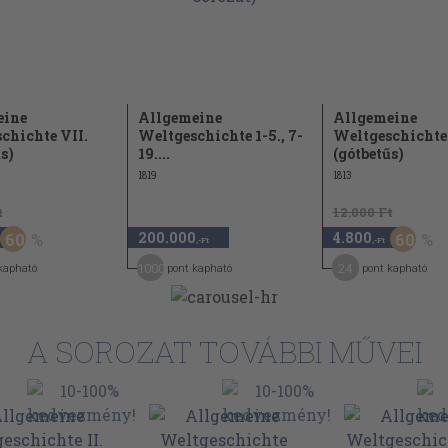
eine
Allgemeine
Allgemeine
chichte VII.
Weltgeschichte 1-5., 7-
Weltgeschichte
s)
19....
(gótbetűs)
1819
1813
t
12.000 Ft
200.000
4.800
60
60
,-Ft
,-Ft
1000
24
kapható
pont kapható
pont kapható
A SOROZAT TOVÁBBI MŰVEI