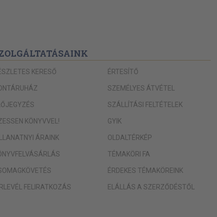
ZOLGÁLTATÁSAINK
ÉSZLETES KERESŐ
ÉRTESÍTŐ
ONTÁRUHÁZ
SZEMÉLYES ÁTVÉTEL
LŐJEGYZÉS
SZÁLLÍTÁSI FELTÉTELEK
IZESSEN KÖNYVVEL!
GYIK
ILLANATNYI ÁRAINK
OLDALTÉRKÉP
ÖNYVFELVÁSÁRLÁS
TÉMAKÖRI FA
SOMAGKÖVETÉS
ÉRDEKES TÉMAKÖREINK
ÍRLEVÉL FELIRATKOZÁS
ELÁLLÁS A SZERZŐDÉSTŐL