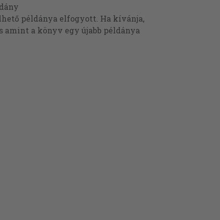
ldány
ető példánya elfogyott. Ha kívánja,
és amint a könyv egy újabb példánya