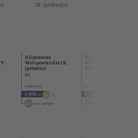
Allgemeine
Allgemeine
 V.
Weltgeschichte IX.
Weltgeschichte XI.
(gótbetűs)
(gótbetűs)
1813
1813
9.800 Ft
12.000 Ft
4.900
4.800
50
60
,-Ft
,-Ft
25
24
pont kapható
pont kapható