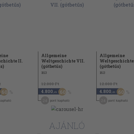
eine
Allgemeine
Allgemeine
chichte II.
Weltgeschichte VII.
Weltgeschichte
s)
(gótbetűs)
(gótbetűs)
1813
1813
t
12.000 Ft
12.000 Ft
4.800
4.800
60
60
60
,-Ft
,-Ft
24
24
kapható
pont kapható
pont kapható
AJÁNLÓ