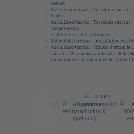
német
Antik kiadványok
>
Tartalom szerint
Egyéb
Antik kiadványok
>
Tartalom szerint
Idegennyelvű
Történelem
>
Antik könyvek
Művelődéstörténet
>
Antik könyvek, tö
Antik kiadványok
>
Fizikai-formai je
szerint
>
19. századi kiadások
>
1800-18
Idegennyelv
>
Antik könyvek
>
Gótbetű