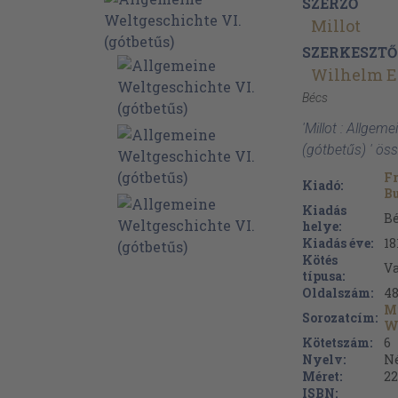
SZERZŐ
Millot
SZERKESZTŐ
Wilhelm Er
Bécs
'Millot : Allgem
(gótbetűs) ' ös
F
Kiadó:
B
Kiadás
Bé
helye:
Kiadás éve:
18
Kötés
Va
típusa:
Oldalszám:
4
Mi
Sorozatcím:
W
Kötetszám:
6
Nyelv:
N
Méret:
22
ISBN: