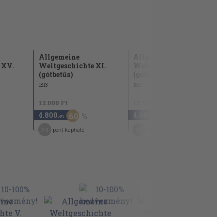
Allgemeine
Allgemeine
 XV.
Weltgeschichte XI.
Weltgeschichte
(gótbetűs)
(gótbetűs)
1813
1815
12.000 Ft
12.000 Ft
4.800
4.800
60
60
,-Ft
,-Ft
24
24
pont kapható
pont kapható