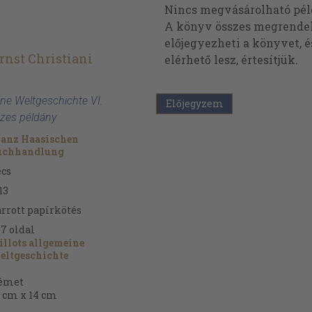
Nincs megvásárolható pé
A könyv összes megrendelh
előjegyezheti a könyvet, 
nst Christiani
elérhető lesz, értesítjük.
eine Weltgeschichte VI.
Előjegyzem
szes példány
ranz Haasischen
uchhandlung
cs
13
rrott papírkötés
87
oldal
llots allgemeine
eltgeschichte
émet
 cm x 14 cm