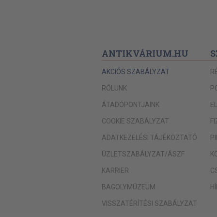
ANTIKVÁRIUM.HU
S
AKCIÓS SZABÁLYZAT
R
RÓLUNK
P
ÁTADÓPONTJAINK
E
COOKIE SZABÁLYZAT
F
ADATKEZELÉSI TÁJÉKOZTATÓ
P
ÜZLETSZABÁLYZAT/ÁSZF
K
KARRIER
C
BAGOLYMÚZEUM
H
VISSZATÉRÍTÉSI SZABÁLYZAT