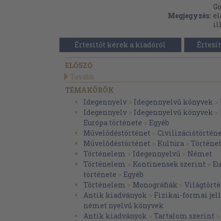
Gó
Megjegyzés:
el
il
Értesítőt kérek a kiadóról
Értesít
ELŐSZÓ
Tovább
TÉMAKÖRÖK
Idegennyelv
>
Idegennyelvű könyvek
>
Idegennyelv
>
Idegennyelvű könyvek
>
Európa története
>
Egyéb
Művelődéstörténet
>
Civilizációtörtén
Művelődéstörténet
>
Kultúra
>
Történe
Történelem
>
Idegennyelvű
>
Német
Történelem
>
Kontinensek szerint
>
Eu
története
>
Egyéb
Történelem
>
Monográfiák
>
Világtört
Antik kiadványok
>
Fizikai-formai je
német nyelvű könyvek
Antik kiadványok
>
Tartalom szerint