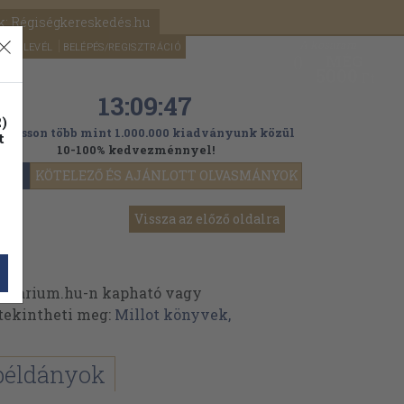
k: Régiségkereskedés.hu
A kosaram
HÍRLEVÉL
BELÉPÉS/REGISZTRÁCIÓ
MÉG
0
5000
Ft
13:09:45
)
ogasson több mint 1.000.000 kiadványunk közül
t
10-100% kedvezménnyel!
YOK
KÖTELEZŐ ÉS AJÁNLOTT OLVASMÁNYOK
Vissza az előző oldalra
ikvarium.hu-n kapható vagy
t tekintheti meg:
Millot könyvek,
példányok