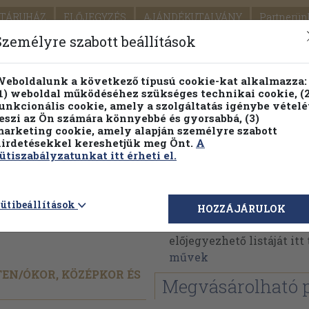
TÁRUHÁZ
ELŐJEGYZÉS
AJÁNDÉKUTALVÁNY
Partnerün
SZÁLLÍTÁS
SEGÍTSÉG
Személyre szabott beállítások
Részletes kereső
Témaköri fa
eboldalunk a következő típusú cookie-kat alkalmazza:
1) weboldal működéséhez szükséges technikai cookie, (2
Vál
unkcionális cookie, amely a szolgáltatás igénybe vételé
eszi az Ön számára könnyebbé és gyorsabbá, (3)
arketing cookie, amely alapján személyre szabott
PILLANATNYI ÁRAINK
FENNTARTHATÓ OLVASMÁN
irdetésekkel kereshetjük meg Önt.
A
ütiszabályzatunkat itt érheti el.
geschichte
Millot
ütibeállítások
HOZZÁJÁRULOK
Millot műveinek az Ant
előjegyezhető listáját it
művek
TEN/
ÓKOR, KÖZÉPKOR ÉS
Megvásárolható 