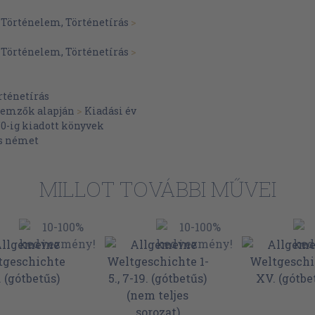
>
Történelem, Történetírás
>
>
Történelem, Történetírás
>
rténetírás
llemzők alapján
>
Kiadási év
50-ig kiadott könyvek
s német
MILLOT TOVÁBBI MŰVEI