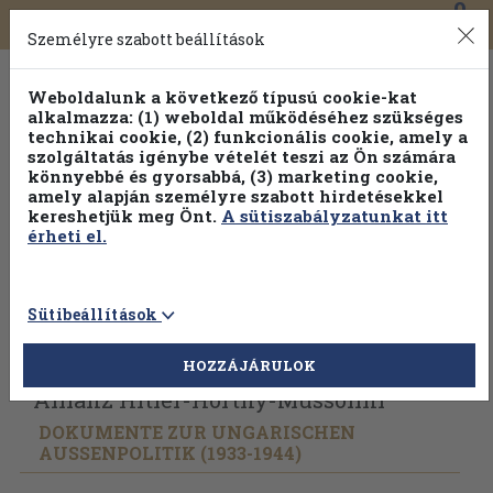
0
Toggle
Főmenü
Könyveink
navigation
Személyre szabott beállítások
Weboldalunk a következő típusú cookie-kat
alkalmazza: (1) weboldal működéséhez szükséges
technikai cookie, (2) funkcionális cookie, amely a
szolgáltatás igénybe vételét teszi az Ön számára
könnyebbé és gyorsabbá, (3) marketing cookie,
amely alapján személyre szabott hirdetésekkel
kereshetjük meg Önt.
A sütiszabályzatunkat itt
érheti el.
Sütibeállítások
Vissza az előző oldalra
Válasszon példányt
HOZZÁJÁRULOK
Allianz Hitler-Horthy-Mussolini
DOKUMENTE ZUR UNGARISCHEN
AUSSENPOLITIK (1933-1944)