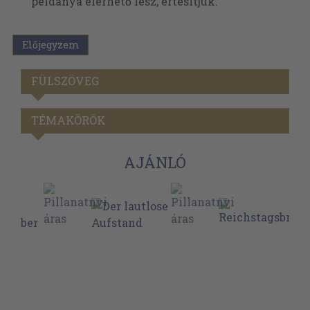
példánya elérhető lesz, értesítjük.
Előjegyzem
FÜLSZÖVEG
TÉMAKÖRÖK
AJÁNLÓ