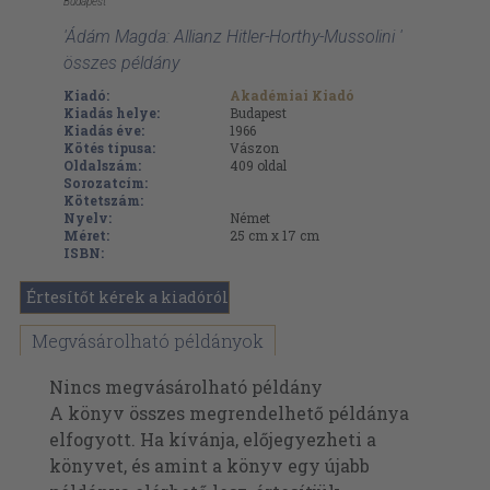
Budapest
'Ádám Magda: Allianz Hitler-Horthy-Mussolini '
összes példány
Kiadó:
Akadémiai Kiadó
Kiadás helye:
Budapest
Kiadás éve:
1966
Kötés típusa:
Vászon
Oldalszám:
409
oldal
Sorozatcím:
Kötetszám:
Nyelv:
Német
Méret:
25 cm x 17 cm
ISBN:
Értesítőt kérek a kiadóról
Megvásárolható példányok
Nincs megvásárolható példány
A könyv összes megrendelhető példánya
elfogyott. Ha kívánja, előjegyezheti a
könyvet, és amint a könyv egy újabb