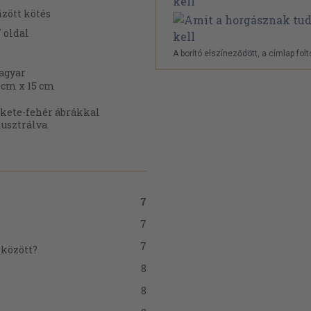
zött kötés
7
oldal
A borító elszíneződött, a címlap folt
agyar
 cm x 15 cm
kete-fehér ábrákkal
lusztrálva.
7
7
7
 között?
8
8