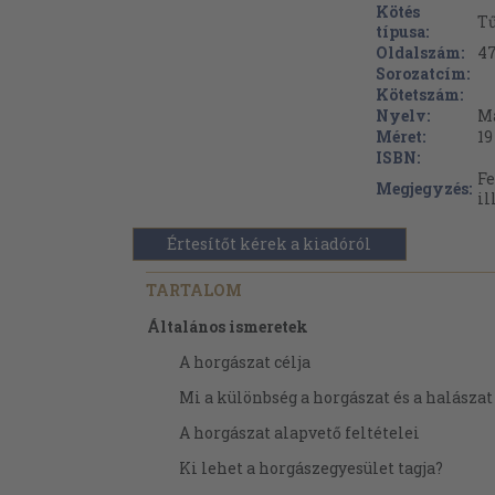
Kötés
Tű
típusa:
Oldalszám:
4
Sorozatcím:
Kötetszám:
Nyelv:
M
Méret:
19
ISBN:
Fe
Megjegyzés:
il
Értesítőt kérek a kiadóról
TARTALOM
Általános ismeretek
A horgászat célja
Mi a különbség a horgászat és a halászat
A horgászat alapvető feltételei
Ki lehet a horgászegyesület tagja?