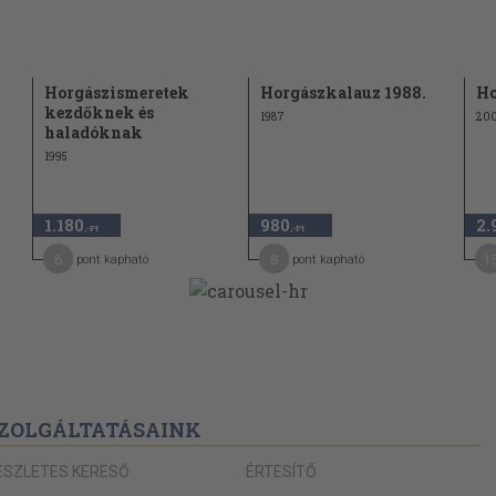
15
16
16
Horgászismeretek
Horgászkalauz 1988.
Ho
kezdőknek és
el szabad
1987
200
17
haladóknak
1995
ngedélyhez
17
1.180
980
2.
17
,-Ft
,-Ft
6
18
8
1
pont kapható
pont kapható
18
18
ának mérése
19
19
dása
ZOLGÁLTATÁSAINK
20
 fogott?
ÉSZLETES KERESŐ
ÉRTESÍTŐ
 cserélhetőek-
21