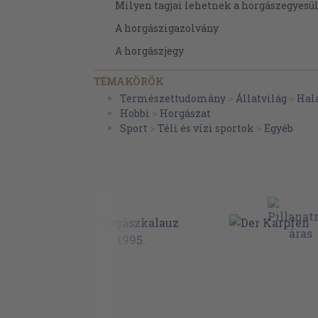
Milyen tagjai lehetnek a horgászegyes
A horgászigazolvány
A horgászjegy
A horgászható vizek megoszlása
TÉMAKÖRÖK
A területi engedély
Természettudomány
>
Állatvilág
>
Hala
Hobbi
>
Horgászat
A gyermek-horgászjegy
Sport
>
Téli és vízi sportok
>
Egyéb
Az üdülő-horgászjegy
A vendéghorgász fogalma
Kérdések
A horgászsport szervezeti felépítése
A horgászegyesületek célja és feladata
A horgászegyesületi tagok jogai és kötel
A szövetség
A szövetség területi szervei