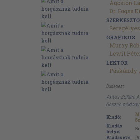
Ágoston Lá
Dr. Fogas 
SZERKESZTŐ
Seregélyes
GRAFIKUS
Muray Rób
Lewit Péte
LEKTOR
Páskándy 
Budapest
'Antos Zoltán: A
összes példány
M
Kiadó:
Sz
Kiadás
B
helye:
Kiadás éve:
19