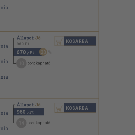
Állapot:
Jó
KOSÁRBA
960 Ft
670
30
,-Ft
10
pont kapható
Állapot:
Jó
KOSÁRBA
960
,-Ft
14
pont kapható