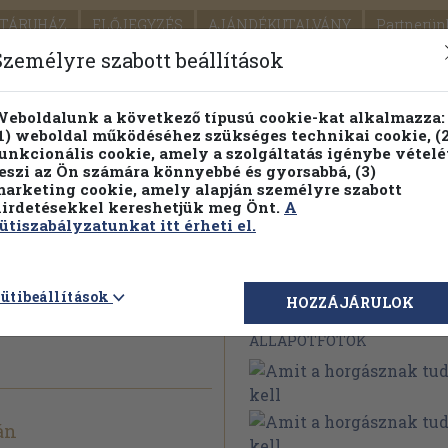
TÁRUHÁZ
ELŐJEGYZÉS
AJÁNDÉKUTALVÁNY
Partnerün
SZÁLLÍTÁS
SEGÍTSÉG
Személyre szabott beállítások
1.
Részletes kereső
Témaköri fa
eboldalunk a következő típusú cookie-kat alkalmazza:
1) weboldal működéséhez szükséges technikai cookie, (2
KIADV
unkcionális cookie, amely a szolgáltatás igénybe vételé
LEGNA
eszi az Ön számára könnyebbé és gyorsabbá, (3)
arketing cookie, amely alapján személyre szabott
PILLANATNYI ÁRAINK
FENNTARTHATÓ OLVASMÁN
irdetésekkel kereshetjük meg Önt.
A
ütiszabályzatunkat itt érheti el.
ak tudnia
ütibeállítások
Megvásárolható 
HOZZÁJÁRULOK
ÁLLAPOTFOTÓK
án