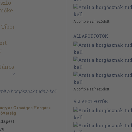
szló
Emőke
A borító elszíneződött.
 Tibor
ÁLLAPOTFOTÓK
ert
r
János
A borító elszíneződött.
mit a horgásznak tudnia kell '
ÁLLAPOTFOTÓK
agyar Országos Horgász
övetség
udapest
79