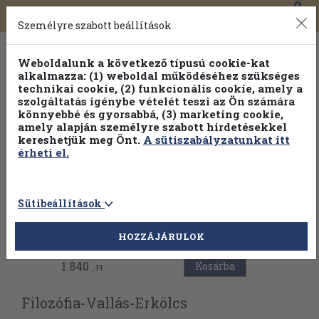
0
Toggle
Főmenü
Könyveink
navigation
Személyre szabott beállítások
Weboldalunk a következő típusú cookie-kat
alkalmazza: (1) weboldal működéséhez szükséges
technikai cookie, (2) funkcionális cookie, amely a
szolgáltatás igénybe vételét teszi az Ön számára
könnyebbé és gyorsabbá, (3) marketing cookie,
amely alapján személyre szabott hirdetésekkel
kereshetjük meg Önt.
A sütiszabályzatunkat itt
érheti el.
Sütibeállítások
Vissza az előző oldalra
HOZZÁJÁRULOK
1.840
Kosárba
,-Ft
Filozófia-Vallás-Erkölcs