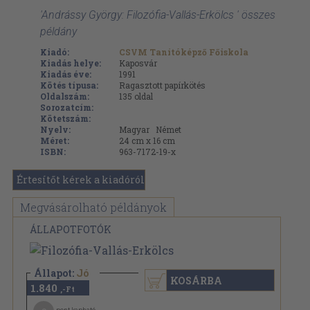
'Andrássy György: Filozófia-Vallás-Erkölcs ' összes
példány
Kiadó:
CSVM Tanítóképző Főiskola
Kiadás helye:
Kaposvár
Kiadás éve:
1991
Kötés típusa:
Ragasztott papírkötés
Oldalszám:
135
oldal
Sorozatcím:
Kötetszám:
Nyelv:
Magyar
Német
Méret:
24 cm x 16 cm
ISBN:
963-7172-19-x
Értesítőt kérek a kiadóról
Megvásárolható példányok
ÁLLAPOTFOTÓK
Állapot:
Jó
KOSÁRBA
1.840
,-Ft