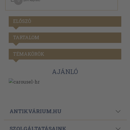
9
pont kapható
ELŐSZÓ
TARTALOM
TÉMAKÖRÖK
AJÁNLÓ
ANTIKVÁRIUM.HU
SZOLGÁLTATÁSAINK