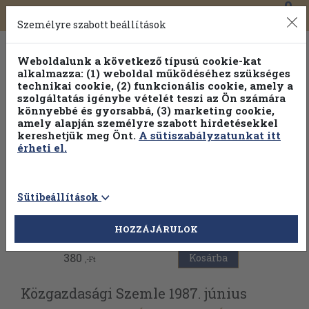
0
Toggle
Főmenü
Könyveink
navigation
Személyre szabott beállítások
Weboldalunk a következő típusú cookie-kat
alkalmazza: (1) weboldal működéséhez szükséges
technikai cookie, (2) funkcionális cookie, amely a
szolgáltatás igénybe vételét teszi az Ön számára
könnyebbé és gyorsabbá, (3) marketing cookie,
amely alapján személyre szabott hirdetésekkel
kereshetjük meg Önt.
A sütiszabályzatunkat itt
érheti el.
Sütibeállítások
Vissza az előző oldalra
HOZZÁJÁRULOK
380
Kosárba
,-Ft
Közgazdasági Szemle 1987. június