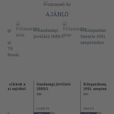
AJÁNLÓ
sági cikkek a
Gazdasági jövőlátó
Közgazdasági S
tközi sajtóból
1989/1.
1991. szeptember
..
1989
1991
Ft
1.180 Ft
960 Ft