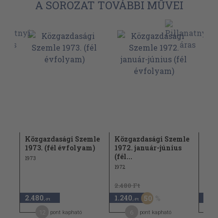
A SOROZAT TOVÁBBI MŰVEI
mle
Közgazdasági Szemle
Közgazdasági Szemle
Köz
ber
1973. (fél évfolyam)
1972. január-június
200
(fél...
(fél.
1973
1972
2004
2.480 Ft
2.48
2.480
1.240
1.2
50
,-Ft
,-Ft
12
6
pont kapható
pont kapható