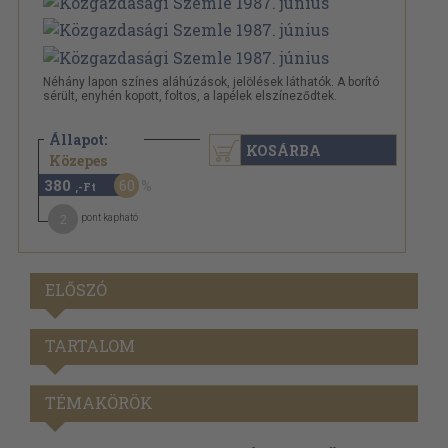
Néhány lapon színes aláhúzások, jelölések láthatók. A borító
sérült, enyhén kopott, foltos, a lapélek elszíneződtek.
Állapot:
KOSÁRBA
960 Ft
Közepes
380
60
,-Ft
2
pont kapható
ELŐSZÓ
TARTALOM
TÉMAKÖRÖK