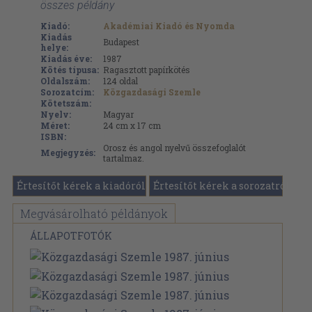
összes példány
Kiadó:
Akadémiai Kiadó és Nyomda
Kiadás
Budapest
helye:
Kiadás éve:
1987
Kötés típusa:
Ragasztott papírkötés
Oldalszám:
124
oldal
Sorozatcím:
Közgazdasági Szemle
Kötetszám:
Nyelv:
Magyar
Méret:
24 cm x 17 cm
ISBN:
Orosz és angol nyelvű összefoglalót
Megjegyzés:
tartalmaz.
Értesítőt kérek a kiadóról
Értesítőt kérek a sorozatról
Megvásárolható példányok
ÁLLAPOTFOTÓK