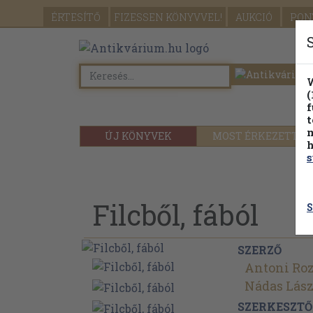
ÉRTESÍTŐ
FIZESSEN
KÖNYVVEL!
AUKCIÓ
PON
W
(
f
t
m
ÚJ KÖNYVEK
MOST ÉRKEZETT
h
s
Filcből, fából
S
SZERZŐ
Antoni Roz
Nádas Lász
SZERKESZTŐ