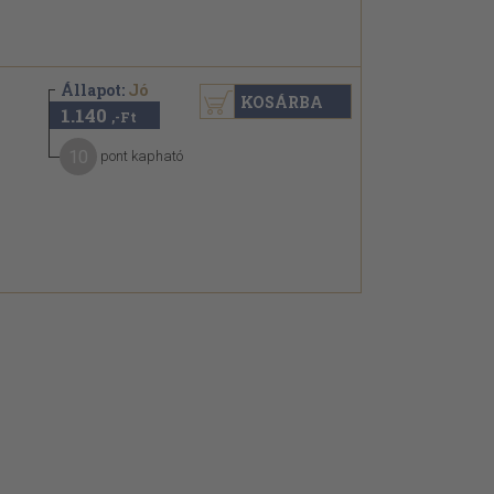
Állapot:
Jó
KOSÁRBA
1.140
,-Ft
10
pont kapható