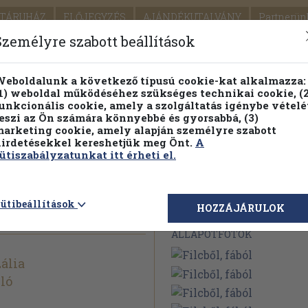
TÁRUHÁZ
ELŐJEGYZÉS
AJÁNDÉKUTALVÁNY
Partnerün
SZÁLLÍTÁS
SEGÍTSÉG
Személyre szabott beállítások
1.
Részletes kereső
Témaköri fa
eboldalunk a következő típusú cookie-kat alkalmazza:
1) weboldal működéséhez szükséges technikai cookie, (2
KIADV
unkcionális cookie, amely a szolgáltatás igénybe vételé
LEGNA
eszi az Ön számára könnyebbé és gyorsabbá, (3)
arketing cookie, amely alapján személyre szabott
PILLANATNYI ÁRAINK
FENNTARTHATÓ OLVASMÁN
irdetésekkel kereshetjük meg Önt.
A
ütiszabályzatunkat itt érheti el.
ütibeállítások
Megvásárolható 
HOZZÁJÁRULOK
ÁLLAPOTFOTÓK
ália
ló