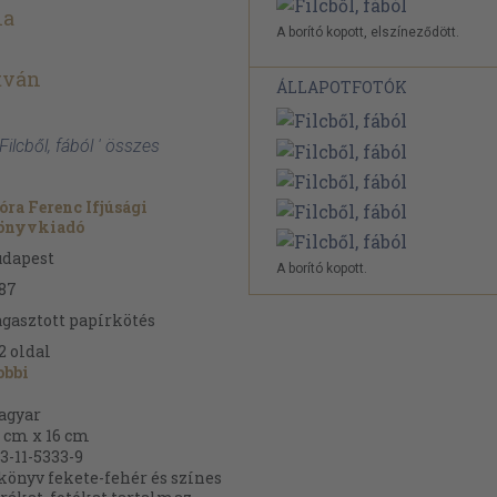
na
A borító kopott, elszíneződött.
stván
ÁLLAPOTFOTÓK
Filcből, fából ' összes
ra Ferenc Ifjúsági
önyvkiadó
udapest
A borító kopott.
87
gasztott papírkötés
2
oldal
obbi
agyar
 cm x 16 cm
3-11-5333-9
könyv fekete-fehér és színes