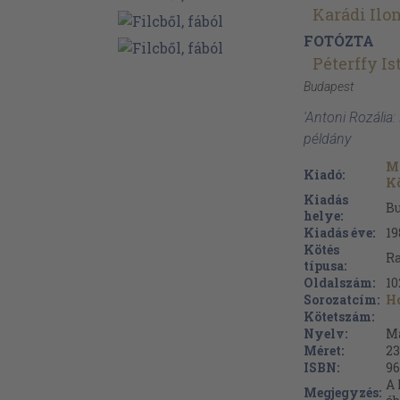
Karádi Ilo
FOTÓZTA
Péterffy I
Budapest
'Antoni Rozália: 
példány
Mó
Kiadó:
K
Kiadás
B
helye:
Kiadás éve:
19
Kötés
Ra
típusa:
Oldalszám:
10
Sorozatcím:
H
Kötetszám:
Nyelv:
M
Méret:
23
ISBN:
96
A 
Megjegyzés: