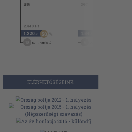
1998
1997
2.440 Ft
1.220
1.540
50
,-Ft
,-Ft
18
8
pont kapható
pont kapható
ELÉRHETŐSÉGEINK