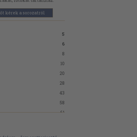
rákat, fotókat tartalmaz.
őt kérek a sorozatról
5
6
8
10
20
28
43
58
61
63
65