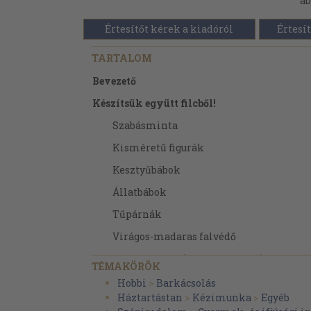
áb
Értesítőt kérek a kiadóról
Értesít
TARTALOM
Bevezető
Készítsük együtt filcből!
Szabásminta
Kisméretű figurák
Kesztyűbábok
Állatbábok
Tűpárnák
Virágos-madaras falvédő
Halas falvédő (ágy mellé falra)
TÉMAKÖRÖK
Halacska-díszpárna
Hobbi
>
Barkácsolás
Háztartástan
>
Kézimunka
>
Egyéb
Tükrös fésűtartó