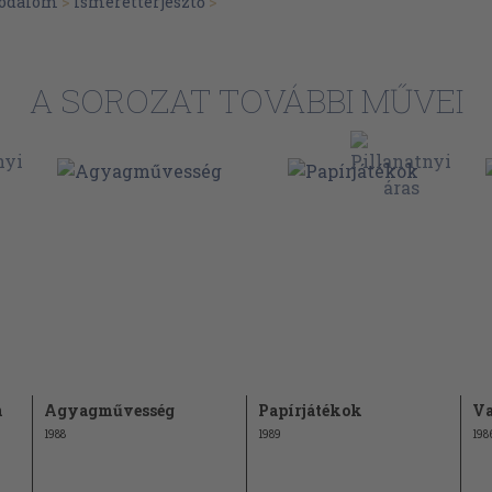
irodalom
>
Ismeretterjesztő
>
68
71
71
A SOROZAT TOVÁBBI MŰVEI
72
73
74
79
81
84
87
89
94
ágoknak
n
Agyagművesség
Papírjátékok
Va
1988
1989
198
97
99