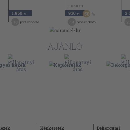
103
1.860 Ft
1.960
930
2.
50
107
,-Ft
,-Ft
10
14
2
pont kapható
109
pont kapható
AJÁNLÓ
kezek
Képkeretek
Dekorgumi