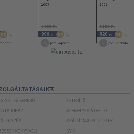
2003
2001
1.980 Ft
1.180 Ft
990
820
50
50
30
,-Ft
,-Ft
15
7
kapható
pont kapható
pont kapható
ZOLGÁLTATÁSAINK
ÉSZLETES KERESŐ
ÉRTESÍTŐ
ONTÁRUHÁZ
SZEMÉLYES ÁTVÉTEL
LŐJEGYZÉS
SZÁLLÍTÁSI FELTÉTELEK
IZESSEN KÖNYVVEL!
GYIK