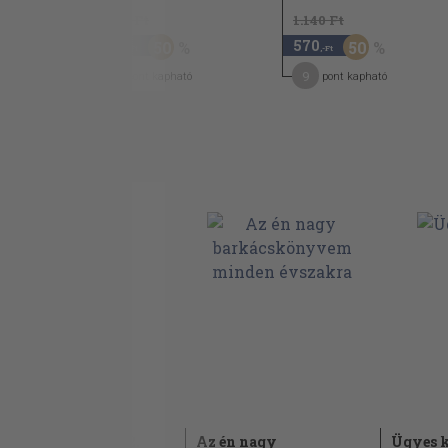
1.180 Ft
Könyvbölcső
1.140 Ft
590
570
50
50
,-Ft
Rajzasztal
,-Ft
9
9
pont kapható
pont kapható
Játékvonat
Ötletes évszakok 2.
Az én nagy
Ügyes 