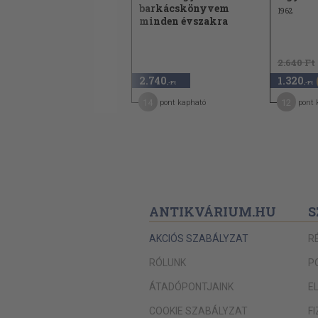
barkácskönyvem
1962
minden évszakra
2.640 Ft
2.480
2.740
1.320
,-Ft
,-Ft
,-Ft
20
14
12
pont kapható
pont kapható
pont 
ANTIKVÁRIUM.HU
S
AKCIÓS SZABÁLYZAT
R
RÓLUNK
P
ÁTADÓPONTJAINK
E
COOKIE SZABÁLYZAT
F