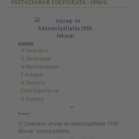
OSZTÁLYÁNAK FOLYÓIRATA - 1956/
2.
SZERZŐ
V. Cseprakov
G. Glezerman
A. Nyeszmejanov
I. Arhipov
B. Bolotyin
Fritz Schellhorn
G. Kuzmin
Budapest
'V. Cseprakov: Anyag- és Adatszolgáltatás 1956.
február ' összes példány