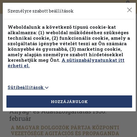
0
Toggle
Főmenü
Könyveink
navigation
Személyre szabott beállítások
Weboldalunk a következő típusú cookie-kat
alkalmazza: (1) weboldal működéséhez szükséges
technikai cookie, (2) funkcionális cookie, amely a
szolgáltatás igénybe vételét teszi az Ön számára
könnyebbé és gyorsabbá, (3) marketing cookie,
amely alapján személyre szabott hirdetésekkel
kereshetjük meg Önt.
A sütiszabályzatunkat itt
érheti el.
Sütibeállítások
Vissza az előző oldalra
Válasszon példányt
HOZZÁJÁRULOK
Anyag- és Adatszolgáltatás 1956.
február
A MAGYAR DOLGOZÓK PÁRTJA KÖZPONTI
VEZETŐSÉGE AGITÁCIÓS ÉS PROPAGANDA