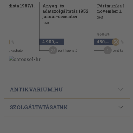
gandista 1987/1.
Anyag- és
Pártmunka 1945
adatszolgáltatás 1952.
november 1.
január-december
1945
1950
Ft
960 Ft
4.900
480
50
50
,-Ft
,-Ft
25
2
pont kapható
pont kapható
pont kapható
ANTIKVÁRIUM.HU
SZOLGÁLTATÁSAINK