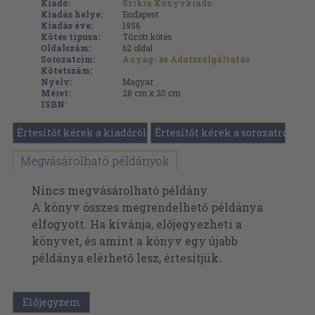
Kiadó:
Szikra Könyvkiadó
Kiadás helye:
Budapest
Kiadás éve:
1956
Kötés típusa:
Tűzött kötés
Oldalszám:
62
oldal
Sorozatcím:
Anyag- és Adatszolgáltatás
Kötetszám:
Nyelv:
Magyar
Méret:
28 cm x 20 cm
ISBN:
Értesítőt kérek a kiadóról
Értesítőt kérek a sorozatról
Megvásárolható példányok
Nincs megvásárolható példány
A könyv összes megrendelhető példánya
elfogyott. Ha kívánja, előjegyezheti a
könyvet, és amint a könyv egy újabb
példánya elérhető lesz, értesítjük.
Előjegyzem