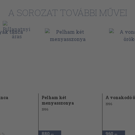
A SOROZAT TOVÁBBI MŰVEI
ánca
Pelham két
A vonakodó 
menyasszonya
1996
1996
880
960
,-Ft
,-Ft