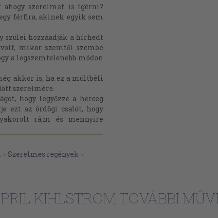
 ahogy szerelmet is ígérni?
 egy férfira, akinek egyik sem
y szülei hozzáadják a hírhedt
 volt, mikor szemtől szembe
 hogy a legszemtelenebb módon
még akkor is, ha ez a múltbéli
dött szerelmére.
ágot, hogy legyőzze a herceg
je ezt az ördögi csalót, hogy
 gyakorolt rá,m és mennyire
m
>
Szerelmes regények
>
PRIL KIHLSTROM TOVÁBBI MŰV