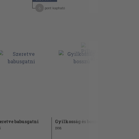
6
pont kapható
eretve babusgatni
Gyilkosság és bosszú
Szerelemrő
volt...
5
1998
1990