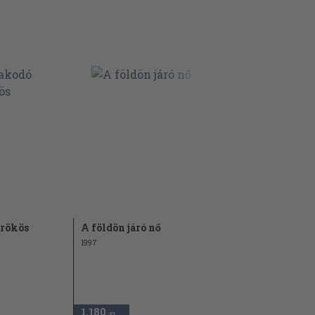
örökös
A földön járó nő
1997
1.180
,-Ft