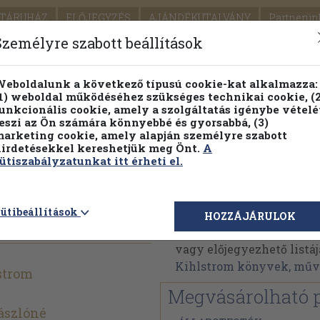
TÁRUHÁZ
ELŐJEGYZÉS
AJÁNDÉKUTALVÁNY
Partnerün
SZÁLLÍTÁS
SEGÍTSÉG
Személyre szabott beállítások
1.
Részletes kereső
Témaköri fa
eboldalunk a következő típusú cookie-kat alkalmazza:
1) weboldal működéséhez szükséges technikai cookie, (2
KIADV
unkcionális cookie, amely a szolgáltatás igénybe vételé
LEGNA
eszi az Ön számára könnyebbé és gyorsabbá, (3)
arketing cookie, amely alapján személyre szabott
PILLANATNYI ÁRAINK
FENNTARTHATÓ OLVASMÁN
irdetésekkel kereshetjük meg Önt.
A
ütiszabályzatunkat itt érheti el.
Diana
April Kihlstrom
ütibeállítások
HOZZÁJÁRULOK
April Kihlstrom művein
vagy előjegyezhető listáj
Kihlstrom könyvek, mű
strom
Megvásárolható 
ászlóné