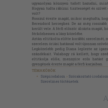
ugyanolyan könnyen tudott hazudni, mint
Hogyan tudta rábízni tisztességét és szívét
volt?
Rosszul érezte magát, mikor megtudta, hog
Berendord herceghez. De az még rosszabb
került vele. A férfi először álcázta magát,
férkőzhessen a lány közelébe.
Aztán eltitkolta előtte korábbi szerelmét, 
szerelem óriási hatással volt újonnan szövő
Legközelebb pedig Diana leplezte az igazs
szándékait. Valahogy rá kellett, hogy szed
eltitkolja előle, mennyire erős hatást
gyengének érezte magát a férfi karjaiban.
TÉMAKÖRÖK
Szépirodalom
>
Szórakoztató irodalo
Szerelmes történetek
A