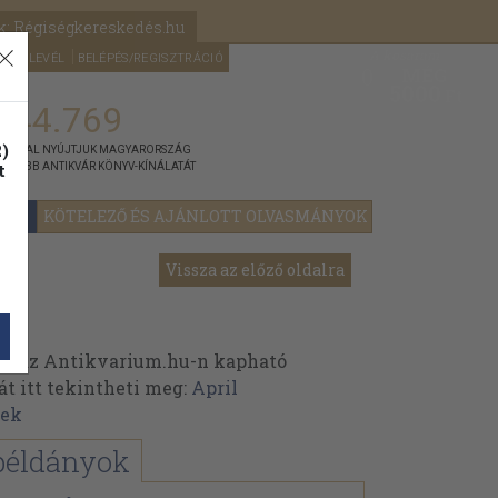
k: Régiségkereskedés.hu
A kosaram
HÍRLEVÉL
BELÉPÉS/REGISZTRÁCIÓ
MÉG
0
5000
Ft
144.769
)
ÁNNYAL NYÚJTJUK MAGYARORSZÁG
t
GYOBB ANTIKVÁR KÖNYV-KÍNÁLATÁT
YOK
KÖTELEZŐ ÉS AJÁNLOTT OLVASMÁNYOK
Vissza az előző oldalra
ek az Antikvarium.hu-n kapható
át itt tekintheti meg:
April
vek
példányok