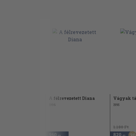
A félrevezetett Diana
Vágyak t
1996
1995
1.180 Ft
960
820
30
,-Ft
,-Ft