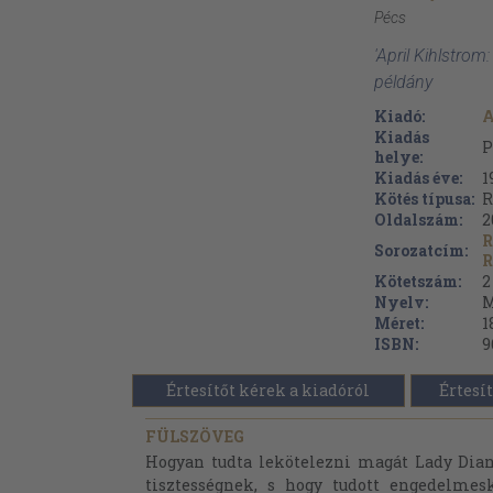
Pécs
'April Kihlstrom
példány
Kiadó:
A
Kiadás
P
helye:
Kiadás éve:
1
Kötés típusa:
R
Oldalszám:
2
R
Sorozatcím:
R
Kötetszám:
2
Nyelv:
M
Méret:
1
ISBN:
9
Értesítőt kérek a kiadóról
Értesít
FÜLSZÖVEG
Hogyan tudta lekötelezni magát Lady Dian
tisztességnek, s hogy tudott engedelmes