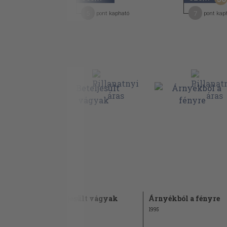
5
7
pont kapható
pont kap
lány
Beteljesült vágyak
Árnyékból a fényre
1997
1995