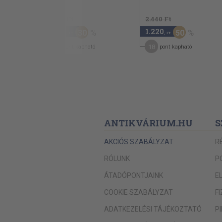
1.580 Ft
2.440 Ft
1.100
1.220
30
50
,-Ft
,-Ft
10
18
pont kapható
pont kapható
ANTIKVÁRIUM.HU
S
AKCIÓS SZABÁLYZAT
R
RÓLUNK
P
ÁTADÓPONTJAINK
E
COOKIE SZABÁLYZAT
F
ADATKEZELÉSI TÁJÉKOZTATÓ
P