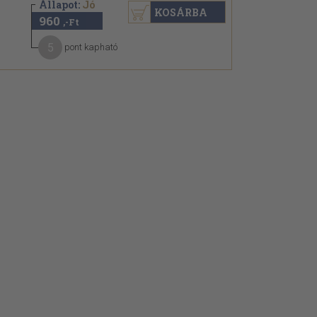
Állapot:
Jó
KOSÁRBA
960
,-Ft
5
pont kapható