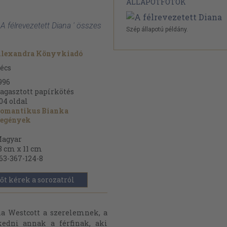
ÁLLAPOTFOTÓK
: A félrevezetett Diana ' összes
Szép állapotú példány.
lexandra Könyvkiadó
écs
996
agasztott papírkötés
04
oldal
omantikus Bianka
egények
agyar
8 cm x 11 cm
63-367-124-8
őt kérek a sorozatról
a Westcott a szerelemnek, a
kedni annak a férfinak, aki