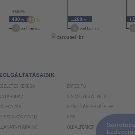
960 Ft
480
1.280
1.
50
,-Ft
,-Ft
7
6
1
pont kapható
pont kapható
ZOLGÁLTATÁSAINK
ÉSZLETES KERESŐ
ÉRTESÍTŐ
ONTÁRUHÁZ
SZEMÉLYES ÁTVÉTEL
LŐJEGYZÉS
SZÁLLÍTÁSI FELTÉTELEK
IZESSEN KÖNYVVEL!
GYIK
Szeretnék
ILLANATNYI ÁRAINK
OLDALTÉRKÉP
kedvezmé