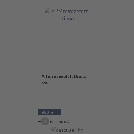
A félrevezetett Diana
1996
960
,-Ft
5
pont kapható