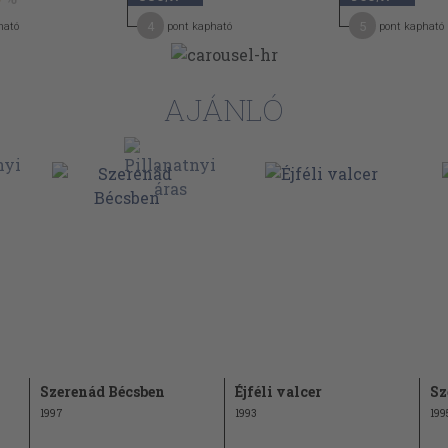
4
5
ható
pont kapható
pont kapható
AJÁNLÓ
Szerenád Bécsben
Éjféli valcer
Sz
1997
1993
199