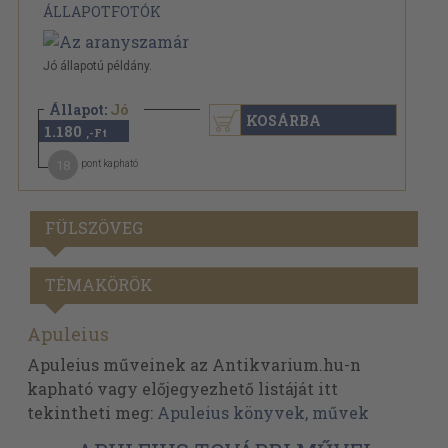
ÁLLAPOTFOTÓK
Jó állapotú példány.
Állapot:
Jó
KOSÁRBA
1.180
,-Ft
18
pont kapható
FÜLSZÖVEG
TÉMAKÖRÖK
Apuleius
Apuleius műveinek az Antikvarium.hu-n
kapható vagy előjegyezhető listáját itt
tekintheti meg:
Apuleius könyvek, művek