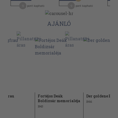
9
9
pont kapható
pont kapható
AJÁNLÓ
ungfrau
Fortéjos Deák
Der goldene Esel
Boldizsár memorialéja
1966
1943