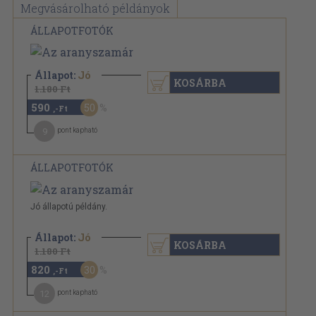
Megvásárolható példányok
ÁLLAPOTFOTÓK
Állapot:
Jó
KOSÁRBA
1.180 Ft
590
50
,-Ft
9
pont kapható
ÁLLAPOTFOTÓK
Jó állapotú példány.
Állapot:
Jó
KOSÁRBA
1.180 Ft
820
30
,-Ft
12
pont kapható