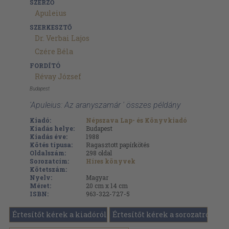
SZERZŐ
Apuleius
SZERKESZTŐ
Dr. Verbai Lajos
Czére Béla
FORDÍTÓ
Révay József
Budapest
'Apuleius: Az aranyszamár ' összes példány
Kiadó:
Népszava Lap- és Könyvkiadó
Kiadás helye:
Budapest
Kiadás éve:
1988
Kötés típusa:
Ragasztott papírkötés
Oldalszám:
298
oldal
Sorozatcím:
Híres könyvek
Kötetszám:
Nyelv:
Magyar
Méret:
20 cm x 14 cm
ISBN:
963-322-727-5
Értesítőt kérek a kiadóról
Értesítőt kérek a sorozatról