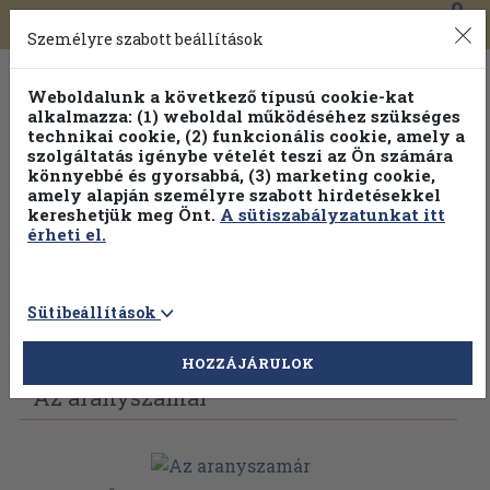
0
Toggle
Főmenü
Könyveink
navigation
Személyre szabott beállítások
Weboldalunk a következő típusú cookie-kat
alkalmazza: (1) weboldal működéséhez szükséges
technikai cookie, (2) funkcionális cookie, amely a
szolgáltatás igénybe vételét teszi az Ön számára
könnyebbé és gyorsabbá, (3) marketing cookie,
amely alapján személyre szabott hirdetésekkel
kereshetjük meg Önt.
A sütiszabályzatunkat itt
érheti el.
Sütibeállítások
Vissza az előző oldalra
Válasszon példányt
HOZZÁJÁRULOK
Az aranyszamár