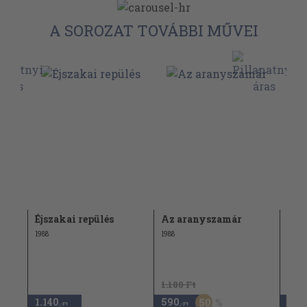
A SOROZAT TOVÁBBI MŰVEI
tok
Éjszakai repülés
Az aranyszamár
Kat
1988
1988
1988
1.180 Ft
1.11
1.140
590
550
50
,-Ft
,-Ft