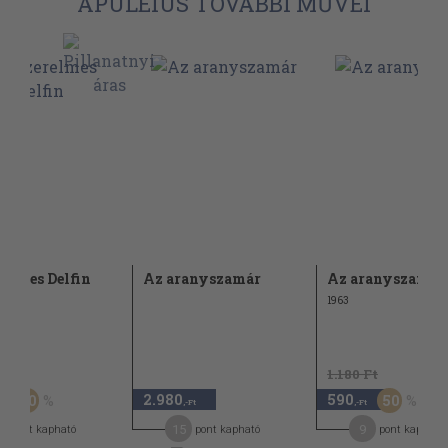
APULEIUS TOVÁBBI MŰVEI
relmes Delfin
Az aranyszamár
Az aranyszamár
1963
Ft
1.180 Ft
2.980
590
50
50
-Ft
,-Ft
,-Ft
9
15
9
pont kapható
pont kapható
pont kapható