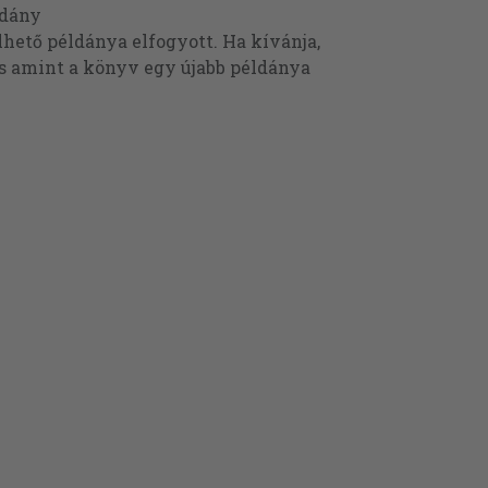
ldány
ető példánya elfogyott. Ha kívánja,
és amint a könyv egy újabb példánya