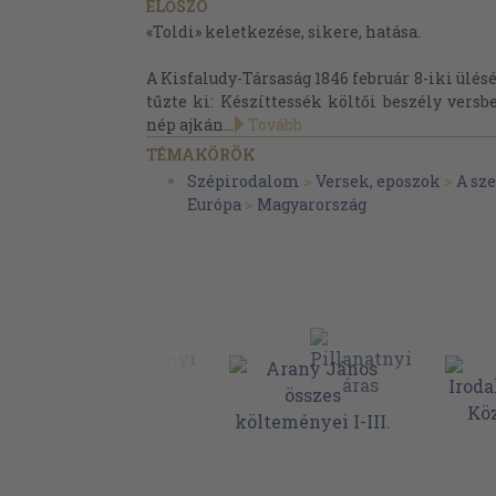
ELŐSZÓ
«Toldi» keletkezése, sikere, hatása.
A Kisfaludy-Társaság 1846 február 8-iki ülé
tűzte ki: Készíttessék költői beszély ver
nép ajkán...
Tovább
TÉMAKÖRÖK
Szépirodalom
>
Versek, eposzok
>
A sz
Európa
>
Magyarország