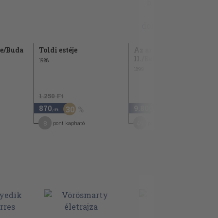
je/Buda
Toldi estéje
Az aranycsináló
II./Bethlen Gábor...
1988
1899
1.250 Ft
870
9.800
30
,-Ft
,-Ft
8
49
pont kapható
pont kapható