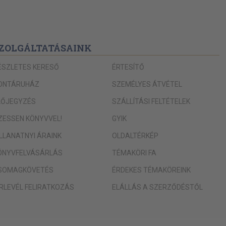
ZOLGÁLTATÁSAINK
ÉSZLETES KERESŐ
ÉRTESÍTŐ
ONTÁRUHÁZ
SZEMÉLYES ÁTVÉTEL
LŐJEGYZÉS
SZÁLLÍTÁSI FELTÉTELEK
IZESSEN KÖNYVVEL!
GYIK
ILLANATNYI ÁRAINK
OLDALTÉRKÉP
ÖNYVFELVÁSÁRLÁS
TÉMAKÖRI FA
SOMAGKÖVETÉS
ÉRDEKES TÉMAKÖREINK
ÍRLEVÉL FELIRATKOZÁS
ELÁLLÁS A SZERZŐDÉSTŐL