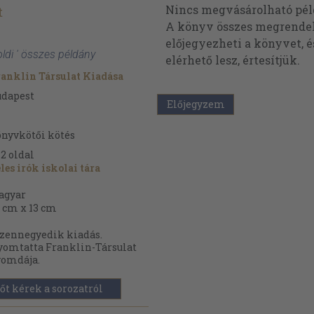
Nincs megvásárolható pé
t
A könyv összes megrendelh
előjegyezheti a könyvet, 
oldi ' összes példány
elérhető lesz, értesítjük.
anklin Társulat Kiadása
udapest
Előjegyzem
nyvkötői kötés
72
oldal
les irók iskolai tára
agyar
 cm x 13 cm
zennegyedik kiadás.
omtatta Franklin-Társulat
yomdája.
őt kérek a sorozatról