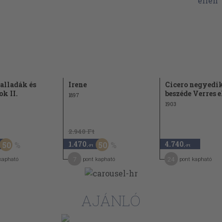
alladák és
Irene
Cicero negyedi
k II.
beszéde Verres e
1897
1903
2.940 Ft
1.470
4.740
50
50
,-Ft
,-Ft
7
24
kapható
pont kapható
pont kapható
AJÁNLÓ