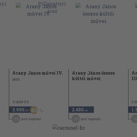
Arany János művei IV.
Arany János összes
Ar
költői művei
III
1900
7.480 Ft
1.
2.990
2.480
1.
60
,-Ft
,-Ft
15
20
1
pont kapható
pont kapható