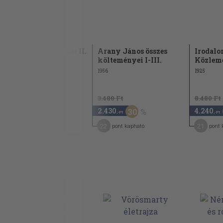
Arany János munkái II.
Arany János összes
Irodalo
költeményei I-III.
Közlem
1902
1956
1925
4.580 Ft
3.480 Ft
8.480 Ft
2.290
2.430
4.240
50
30
,-Ft
,-Ft
,-Ft
11
22
21
pont kapható
pont kapható
pont 