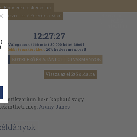
k: Régiségkereskedés.hu
A kosaram
HÍRLEVÉL
BELÉPÉS/REGISZTRÁCIÓ
MÉG
0
5000
Ft
12:27:25
)
Válogasson több mint 30 000 kötet közül
t
Hobbi témakörökben
20% kedvezménnyel!
YOK
KÖTELEZŐ ÉS AJÁNLOTT OLVASMÁNYOK
Vissza az előző oldalra
z Antikvarium.hu-n kapható vagy
t tekintheti meg:
Arany János
példányok