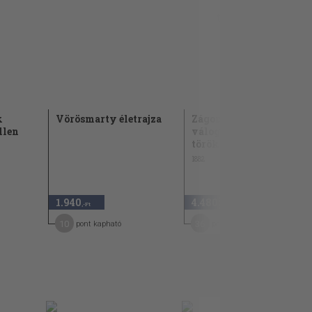
k
Vörösmarty életrajza
Zágoni Mikes Kelemen
llen
válogatott
törökországi...
1882
1.940
4.480
,-Ft
,-Ft
10
36
pont kapható
pont kapható