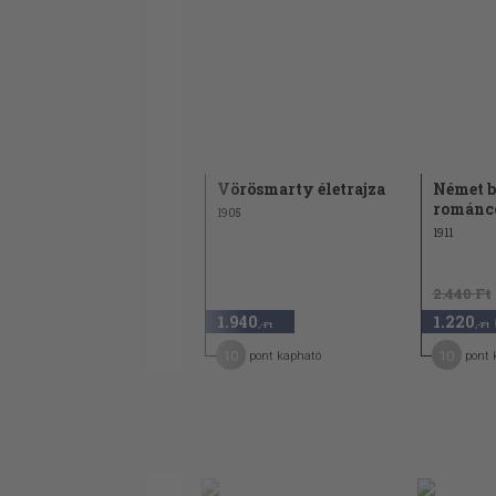
Gyulai Pál
Vörösmarty életrajza
Német b
emlékbeszédei
románco
1905
1911
2.440 Ft
4.300
1.940
1.220
,-Ft
,-Ft
,-Ft
22
10
10
pont kapható
pont kapható
pont 