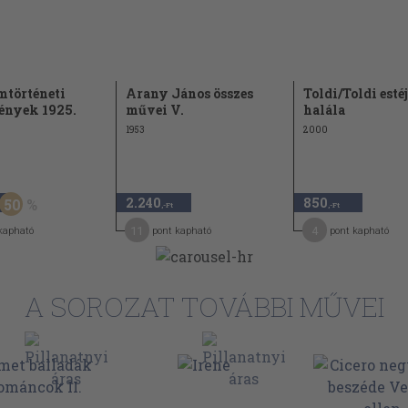
mtörténeti
Arany János összes
Toldi/Toldi esté
ények 1925.
művei V.
halála
1953
2000
2.240
850
50
,-Ft
,-Ft
11
4
kapható
pont kapható
pont kapható
A SOROZAT TOVÁBBI MŰVEI