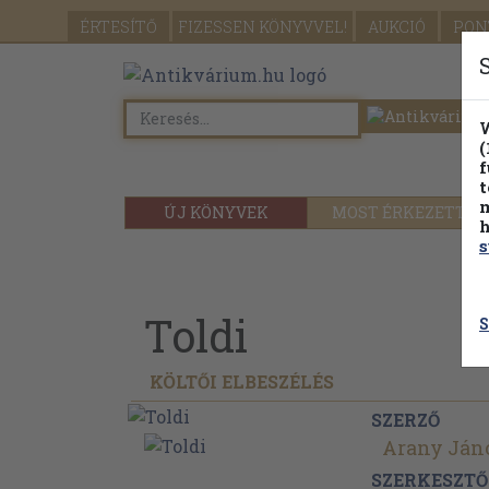
ÉRTESÍTŐ
FIZESSEN
KÖNYVVEL!
AUKCIÓ
PON
W
(
f
t
m
ÚJ KÖNYVEK
MOST ÉRKEZETT
h
s
Toldi
S
KÖLTŐI ELBESZÉLÉS
SZERZŐ
Arany Ján
SZERKESZTŐ