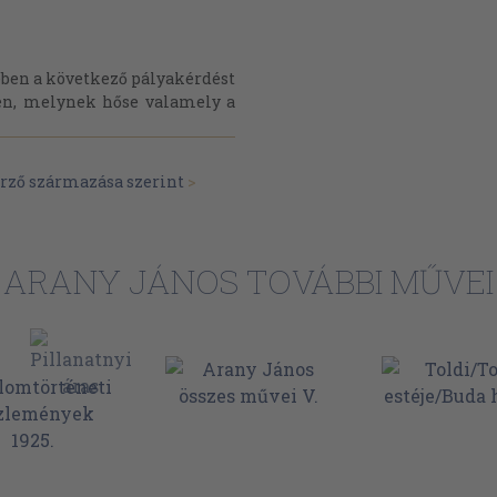
sében a következő pályakérdést
sben, melynek hőse valamely a
erző származása szerint
>
ARANY JÁNOS TOVÁBBI MŰVEI