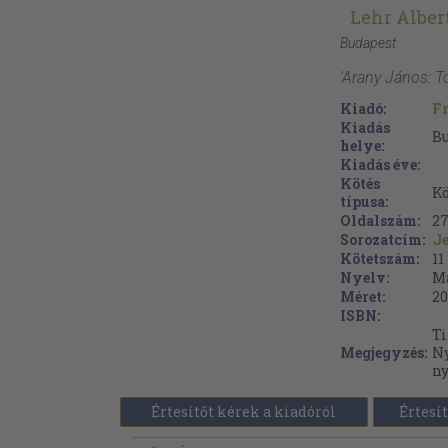
Lehr Alber
Budapest
'Arany János: T
Kiadó:
Fr
Kiadás
B
helye:
Kiadás éve:
Kötés
Kö
típusa:
Oldalszám:
2
Sorozatcím:
Je
Kötetszám:
11
Nyelv:
M
Méret:
20
ISBN:
Ti
Megjegyzés:
Ny
n
Értesítőt kérek a kiadóról
Értesít