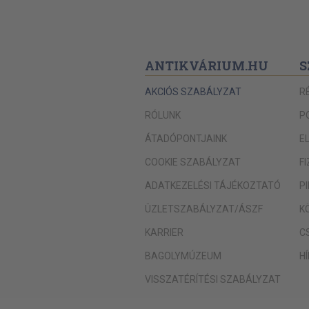
ANTIKVÁRIUM.HU
S
AKCIÓS SZABÁLYZAT
R
RÓLUNK
P
ÁTADÓPONTJAINK
E
COOKIE SZABÁLYZAT
F
ADATKEZELÉSI TÁJÉKOZTATÓ
P
ÜZLETSZABÁLYZAT/ÁSZF
K
KARRIER
C
BAGOLYMÚZEUM
H
VISSZATÉRÍTÉSI SZABÁLYZAT