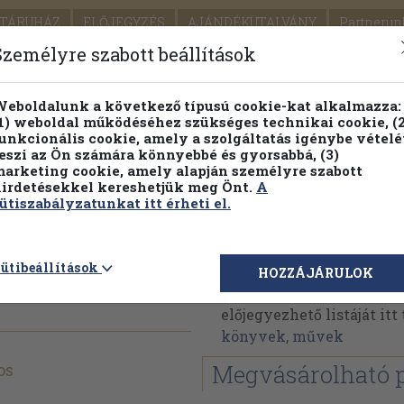
TÁRUHÁZ
ELŐJEGYZÉS
AJÁNDÉKUTALVÁNY
Partnerün
SZÁLLÍTÁS
SEGÍTSÉG
Személyre szabott beállítások
Részletes kereső
Témaköri fa
eboldalunk a következő típusú cookie-kat alkalmazza:
1) weboldal működéséhez szükséges technikai cookie, (2
unkcionális cookie, amely a szolgáltatás igénybe vételé
eszi az Ön számára könnyebbé és gyorsabbá, (3)
arketing cookie, amely alapján személyre szabott
PILLANATNYI ÁRAINK
FENNTARTHATÓ OLVASMÁN
irdetésekkel kereshetjük meg Önt.
A
ütiszabályzatunkat itt érheti el.
Arany János
ütibeállítások
HOZZÁJÁRULOK
Arany János műveinek a
előjegyezhető listáját it
könyvek, művek
os
Megvásárolható 