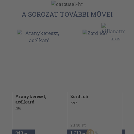
A SOROZAT TOVÁBBI MŰVEI
Aranykereszt,
Zord idő
Erdé
acélkard
1997
1995
1985
2.140 Ft
940
1.710
1.7
20
,-Ft
,-Ft