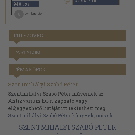
KOSÁRBA
940
,-Ft
8
pont kapható
FÜLSZÖVEG
TARTALOM
TÉMAKÖRÖK
Szentmihályi Szabó Péter
Szentmihályi Szabó Péter műveinek az
Antikvarium.hu-n kapható vagy
előjegyezhető listáját itt tekintheti meg:
Szentmihályi Szabó Péter könyvek, művek
SZENTMIHÁLYI SZABÓ PÉTER