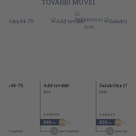
TOVÁBBI MŰVEI
tika 64-75.
Add tovább!
Galaktika 178.
1976
2005
1.780 Ft
1.640 Ft
890
820
50
50
,-Ft
,-Ft
,-Ft
5
13
12
pont kapható
pont kapható
pont kapható