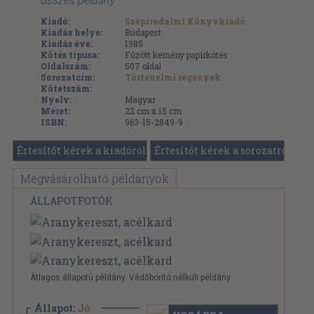
összes példány
Kiadó:
Szépirodalmi Könyvkiadó
Kiadás helye:
Budapest
Kiadás éve:
1985
Kötés típusa:
Fűzött kemény papírkötés
Oldalszám:
507
oldal
Sorozatcím:
Történelmi regények
Kötetszám:
Nyelv:
Magyar
Méret:
22 cm x 15 cm
ISBN:
963-15-2849-9
Értesítőt kérek a kiadóról
Értesítőt kérek a sorozatról
Megvásárolható példányok
ÁLLAPOTFOTÓK
Átlagos állapotú példány. Védőborító nélküli példány.
Állapot:
Jó