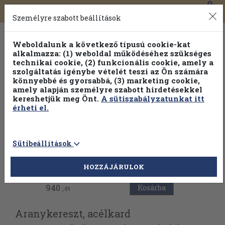
0
Toggle
Főmenü
Könyveink
navigation
Személyre szabott beállítások
Weboldalunk a következő típusú cookie-kat
alkalmazza: (1) weboldal működéséhez szükséges
technikai cookie, (2) funkcionális cookie, amely a
szolgáltatás igénybe vételét teszi az Ön számára
könnyebbé és gyorsabbá, (3) marketing cookie,
amely alapján személyre szabott hirdetésekkel
kereshetjük meg Önt.
A sütiszabályzatunkat itt
érheti el.
Sütibeállítások
Vissza az előző oldalra
HOZZÁJÁRULOK
940
Kosárba
,-Ft
Aranykereszt, acélkard