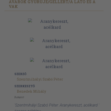
AVAROK GYŰRŰJE/
GELLÉRT/
A LÁTÓ ÉS A
VAK
SZERZŐ
Szentmihályi Szabó Péter
SZERKESZTŐ
Benedek Mihály
Budapest
'Szentmihályi Szabó Péter: Aranykereszt, acélkard '