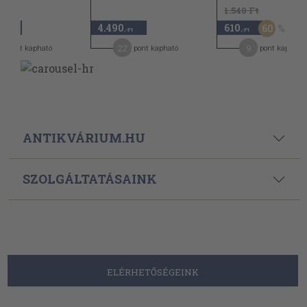
1.540 Ft
4.490
610
60
,-Ft
,-Ft
,-Ft
5
22
9
pont kapható
pont kapható
pont kapható
ANTIKVÁRIUM.HU
SZOLGÁLTATÁSAINK
ELÉRHETŐSÉGEINK