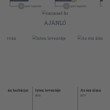
8
9
pont kapható
pont kapható
AJÁNLÓ
 István barbárjai
Isten leventéje
Az ész álma
1930
1977