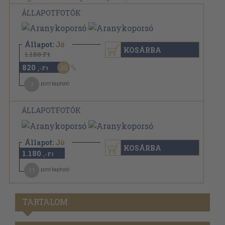
ÁLLAPOTFOTÓK
Állapot:
Jó
KOSÁRBA
1.180 Ft
820
30
,-Ft
7
pont kapható
ÁLLAPOTFOTÓK
Állapot:
Jó
KOSÁRBA
1.180
,-Ft
11
pont kapható
TARTALOM