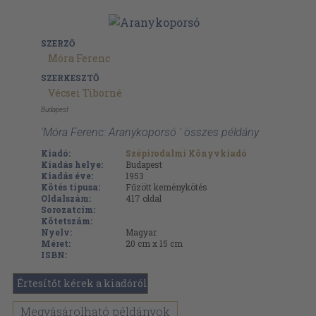
SZERZŐ
Móra Ferenc
SZERKESZTŐ
Vécsei Tiborné
Budapest
'Móra Ferenc: Aranykoporsó ' összes példány
Kiadó:
Szépirodalmi Könyvkiadó
Kiadás helye:
Budapest
Kiadás éve:
1953
Kötés típusa:
Fűzött keménykötés
Oldalszám:
417
oldal
Sorozatcím:
Kötetszám:
Nyelv:
Magyar
Méret:
20 cm x 15 cm
ISBN:
Értesítőt kérek a kiadóról
Megvásárolható példányok