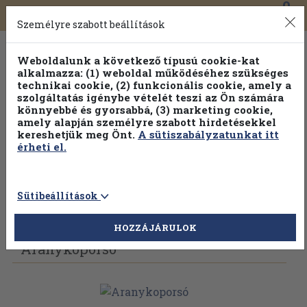
0
Toggle
Főmenü
Könyveink
navigation
Személyre szabott beállítások
Weboldalunk a következő típusú cookie-kat
alkalmazza: (1) weboldal működéséhez szükséges
technikai cookie, (2) funkcionális cookie, amely a
szolgáltatás igénybe vételét teszi az Ön számára
könnyebbé és gyorsabbá, (3) marketing cookie,
amely alapján személyre szabott hirdetésekkel
kereshetjük meg Önt.
A sütiszabályzatunkat itt
érheti el.
Sütibeállítások
Vissza az előző oldalra
Válasszon példányt
HOZZÁJÁRULOK
Aranykoporsó