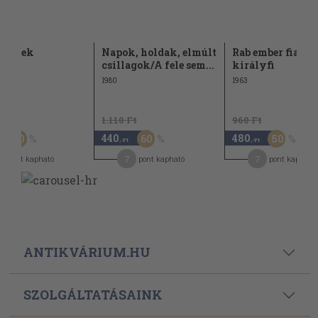
zélések
Napok, holdak, elmúlt
Rab ember fiai/D
csillagok/A fele sem...
királyfi
1980
1963
Ft
1.110 Ft
960 Ft
440
480
30
60
50
-Ft
,-Ft
,-Ft
1
7
7
pont kapható
pont kapható
pont kapható
ANTIKVÁRIUM.HU
SZOLGÁLTATÁSAINK