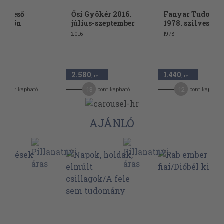
kereső
Ősi Gyökér 2016.
Fanyar Tudomá
ödmön
július-szeptember
1978. szilveszter
2016
1978
2.580
1.440
-Ft
,-Ft
,-Ft
0
13
12
pont kapható
pont kapható
pont kapható
AJÁNLÓ