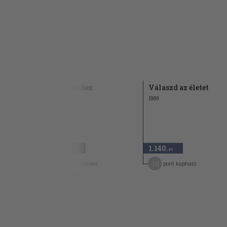
A Vasember
Válaszd az életet
1981
1989
1.280
1.140
,-Ft
,-Ft
12
10
pont kapható
pont kapható