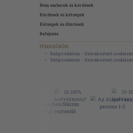
Nem emberek és kérdések
Kérdések és kétségek
Kétségek és döntések
Befejezés
A. Sztrugackij-B.Sztrugackij (Kuczka Péter
TÉMAKÖRÖK
Szépirodalom
>
Szórakoztató irodalo
Szépirodalom
>
Szórakoztató irodalo