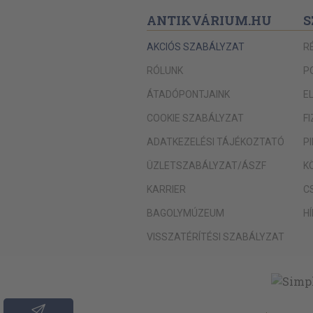
ANTIKVÁRIUM.HU
S
AKCIÓS SZABÁLYZAT
R
RÓLUNK
P
ÁTADÓPONTJAINK
E
COOKIE SZABÁLYZAT
F
ADATKEZELÉSI TÁJÉKOZTATÓ
P
ÜZLETSZABÁLYZAT/ÁSZF
K
KARRIER
C
BAGOLYMÚZEUM
H
VISSZATÉRÍTÉSI SZABÁLYZAT