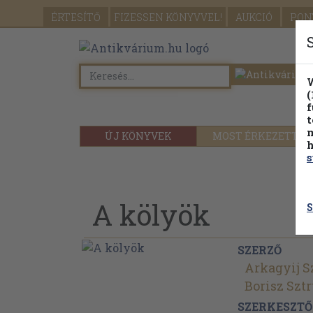
ÉRTESÍTŐ
FIZESSEN
KÖNYVVEL!
AUKCIÓ
PON
W
(
f
t
m
ÚJ KÖNYVEK
MOST ÉRKEZETT
h
s
A kölyök
S
SZERZŐ
Arkagyij S
Borisz Szt
SZERKESZTŐ