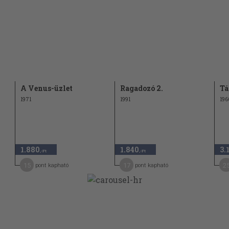
A Venus-üzlet
Ragadozó 2.
Tá
1971
1991
196
1.880
1.840
3.
,-Ft
,-Ft
15
17
2
pont kapható
pont kapható