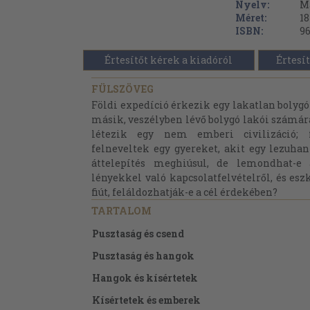
Nyelv:
M
Méret:
18
ISBN:
96
Értesítőt kérek a kiadóról
Értesít
FÜLSZÖVEG
Földi expedíció érkezik egy lakatlan bolygór
másik, veszélyben lévő bolygó lakói számára
létezik egy nem emberi civilizáció; f
felneveltek egy gyereket, akit egy lezuha
áttelepítés meghiúsul, de lemondhat-e
lényekkel való kapcsolatfelvételről, és esz
fiút, feláldozhatják-e a cél érdekében?
TARTALOM
Pusztaság és csend
Pusztaság és hangok
Hangok és kísértetek
Kísértetek és emberek