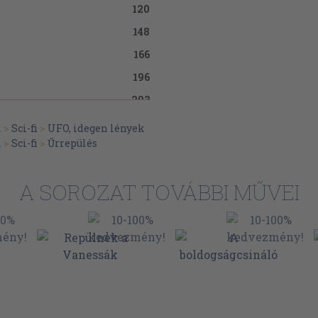
120
148
166
196
203
)
m
>
Sci-fi
>
UFO, idegen lények
m
>
Sci-fi
>
Űrrepülés
A SOROZAT TOVÁBBI MŰVEI