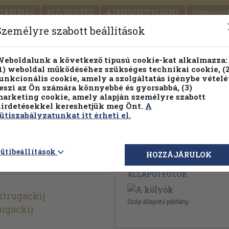
TÁRUHÁZ
ELŐJEGYZÉS
AJÁNDÉKUTALVÁNY
Partnerün
SZÁLLÍTÁS
SEGÍTSÉG
Személyre szabott beállítások
Részletes kereső
Témaköri fa
eboldalunk a következő típusú cookie-kat alkalmazza:
1) weboldal működéséhez szükséges technikai cookie, (2
Vál
unkcionális cookie, amely a szolgáltatás igénybe vételé
eszi az Ön számára könnyebbé és gyorsabbá, (3)
arketing cookie, amely alapján személyre szabott
PILLANATNYI ÁRAINK
FENNTARTHATÓ OLVASMÁN
irdetésekkel kereshetjük meg Önt.
A
ütiszabályzatunkat itt érheti el.
ütibeállítások
Megvásárolható 
HOZZÁJÁRULOK
ÁLLAPOTFOTÓK
ztrugackij
Szép állapotú példány.
rugackij