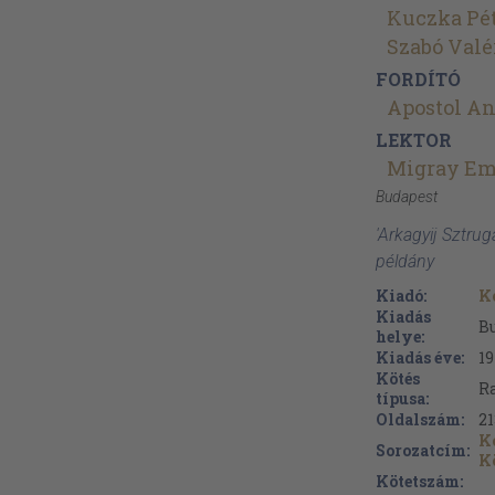
Kuczka Pé
Szabó Valé
FORDÍTÓ
Apostol An
LEKTOR
Migray E
Budapest
'Arkagyij Sztrug
példány
Kiadó:
K
Kiadás
B
helye:
Kiadás éve:
1
Kötés
Ra
típusa:
Oldalszám:
21
K
Sorozatcím:
K
Kötetszám: