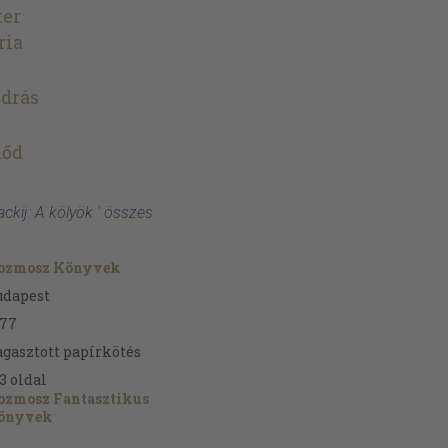
ter
ria
drás
mőd
ackij: A kölyök ' összes
ozmosz Könyvek
udapest
977
gasztott papírkötés
3
oldal
ozmosz Fantasztikus
önyvek