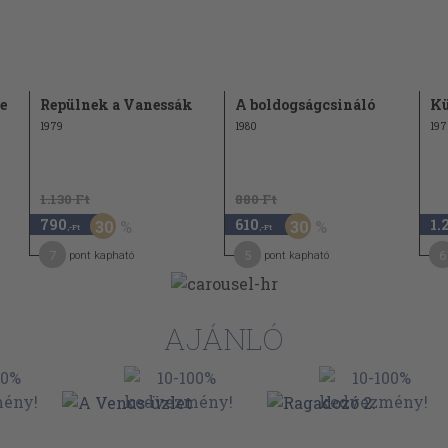
e
Repülnek a Vanessák
A boldogságcsináló
Kü
1979
1980
197
1.130 Ft
880 Ft
790
610
1.
30
30
,-Ft
,-Ft
7
5
6
pont kapható
pont kapható
AJÁNLÓ