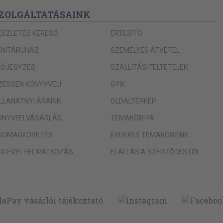
ZOLGÁLTATÁSAINK
ÉSZLETES KERESŐ
ÉRTESÍTŐ
ONTÁRUHÁZ
SZEMÉLYES ÁTVÉTEL
LŐJEGYZÉS
SZÁLLÍTÁSI FELTÉTELEK
IZESSEN KÖNYVVEL!
GYIK
ILLANATNYI ÁRAINK
OLDALTÉRKÉP
ÖNYVFELVÁSÁRLÁS
TÉMAKÖRI FA
SOMAGKÖVETÉS
ÉRDEKES TÉMAKÖREINK
ÍRLEVÉL FELIRATKOZÁS
ELÁLLÁS A SZERZŐDÉSTŐL