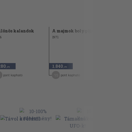
lönös kalandok
A majmok bolygója
A kozmos
6
1971
1977
280
1.840
840
,-Ft
,-Ft
,-Ft
15
7
pont kapható
pont kapható
pont kap