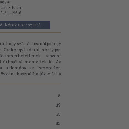
agyar
 cm x 10 cm
3-211-196-6
őt kérek a sorozatról
a, hogy szállást csináljon egy
. Csakhogy kiderül: a bolygón
elismerhetetlenek, viszont
nt űrhajóból mentettek ki. Az
 a tudomány az ismeretlen
közként használhatják-e fel a
5
19
35
92