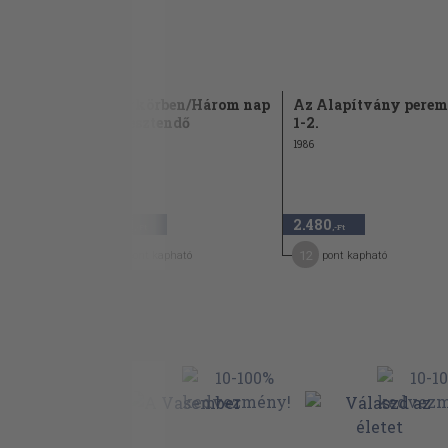
adék
Fénykörben/Három nap
Az Alapítvány perem
s omega
egy esztendő
1-2.
1973
1986
1.180
2.480
,-Ft
,-Ft
18
12
pont kapható
pont kapható