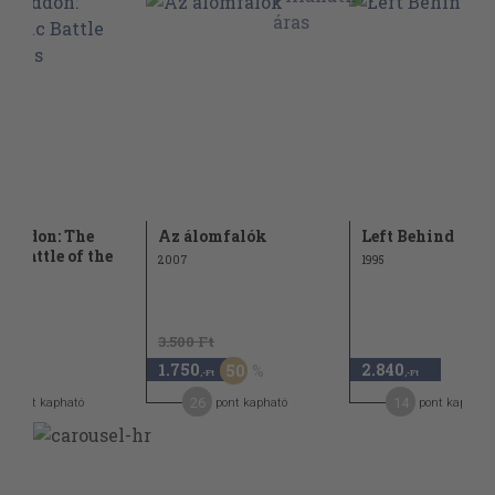
geddon: The
Az álomfalók
Left Behind
c Battle of the
2007
1995
3.500 Ft
1.750
2.840
50
,-Ft
,-Ft
,-Ft
9
26
14
pont kapható
pont kapható
pont kapható