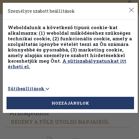
0
Toggle
Főmenü
Könyveink
navigation
Személyre szabott beállítások
Weboldalunk a következő típusú cookie-kat
alkalmazza: (1) weboldal működéséhez szükséges
technikai cookie, (2) funkcionális cookie, amely a
szolgáltatás igénybe vételét teszi az Ön számára
könnyebbé és gyorsabbá, (3) marketing cookie,
Válogasson több mint 30 000 kötet közül
amely alapján személyre szabott hirdetésekkel
Hobbi témakörökben
20% kedvezménnyel!
kereshetjük meg Önt.
A sütiszabályzatunkat itt
érheti el.
Sütibeállítások
Vissza az előző oldalra
Válasszon példányt
HOZZÁJÁRULOK
Armageddon
REGÉNY A FÖLD UTOLSÓ NAPJAIRÓL