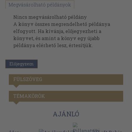
Megvásárolható példányok
Nincs megvásárolható példány
A könyv összes megrendelhető példánya
elfogyott. Ha kívánja, előjegyezheti a
könyvet, és amint a könyv egy újabb
példánya elérhető lesz, értesítjük.
Előjegyzem
FÜLSZÖVEG
TÉMAKÖRÖK
AJÁNLÓ