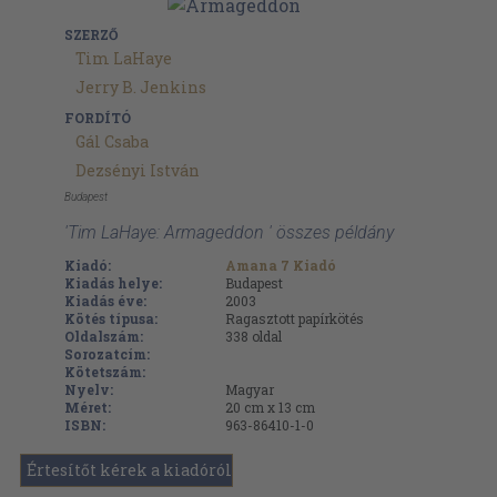
SZERZŐ
Tim LaHaye
Jerry B. Jenkins
FORDÍTÓ
Gál Csaba
Dezsényi István
Budapest
'Tim LaHaye: Armageddon ' összes példány
Kiadó:
Amana 7 Kiadó
Kiadás helye:
Budapest
Kiadás éve:
2003
Kötés típusa:
Ragasztott papírkötés
Oldalszám:
338
oldal
Sorozatcím:
Kötetszám:
Nyelv:
Magyar
Méret:
20 cm x 13 cm
ISBN:
963-86410-1-0
Értesítőt kérek a kiadóról