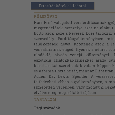
Értesítőt kérek a kiadóról
FÜLSZÖVEG
Hárs Ernő válogatott versfordításainak g
megrendelések szeszélye szerint alakul
költő azok közé a kevesek közé tartozik, 
szenvedély. Fordításgyűjteményében mi
találkozások hevét. Kötetének azok a le
vonzalmainak enged. Ilyenek a német rom
tündöklő, olvadó zenéjű költeményei. 
egzotikus illatokkal-színekkel áradó l
közül azokat szereti, akik valamiképpen k
és a forma tiszta rajzát, mint az Eliot utá
Auden, Day Lewis, Spender. A versszerető
felfedezheti ebben a gyűjteményben, a m
ismeretlen verseiben, vagy mondjuk, Feke
elvétve meg-megszólaló lírájában.
TARTALOM
Régi századok