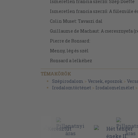
Ismeretlen francia szerző: Szép Doette
Ismeretlen francia szerző: A fülemüle és
Colin Muset: Tavaszi dal
Guillaume de Machaut: A cseresznyefa (r
Pierre de Ronsard:
Menny, lég és szél
Ronsard a lelkéhez
Salvatore Rosa: Jóslatok a római babil
TÉMAKÖRÖK
Angelus Silesius:
Szépirodalom
>
Versek, eposzok
>
Vers
Irodalomtörténet
>
Irodalomelmélet
Miért lótsz-futsz szüntelen
Párversek az "arkangyali vándor"-ból
Christian Fürchtegott Gellert:
Isten dicsősége a természetből
A paripa