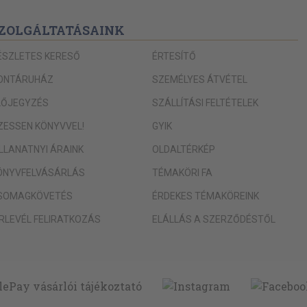
39
ZOLGÁLTATÁSAINK
40
ÉSZLETES KERESŐ
ÉRTESÍTŐ
40
ONTÁRUHÁZ
SZEMÉLYES ÁTVÉTEL
eben:
LŐJEGYZÉS
SZÁLLÍTÁSI FELTÉTELEK
41
IZESSEN KÖNYVVEL!
GYIK
42
ILLANATNYI ÁRAINK
OLDALTÉRKÉP
ÖNYVFELVÁSÁRLÁS
TÉMAKÖRI FA
43
SOMAGKÖVETÉS
ÉRDEKES TÉMAKÖREINK
45
ÍRLEVÉL FELIRATKOZÁS
ELÁLLÁS A SZERZŐDÉSTŐL
46
49
49