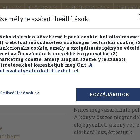
TÁRUHÁZ
ELŐJEGYZÉS
AJÁNDÉKUTALVÁNY
Partnerün
SZÁLLÍTÁS
SEGÍTSÉG
Személyre szabott beállítások
1.
Részletes kereső
Témaköri fa
eboldalunk a következő típusú cookie-kat alkalmazza:
1) weboldal működéséhez szükséges technikai cookie, (2
KIADV
unkcionális cookie, amely a szolgáltatás igénybe vételé
LEGNA
eszi az Ön számára könnyebbé és gyorsabbá, (3)
arketing cookie, amely alapján személyre szabott
PILLANATNYI ÁRAINK
FENNTARTHATÓ OLVASMÁN
irdetésekkel kereshetjük meg Önt.
A
ütiszabályzatunkat itt érheti el.
g falán
ütibeállítások
Megvásárolható 
HOZZÁJÁRULOK
Nincs megvásárolható pé
A könyv összes megrendelh
előjegyezheti a könyvet, 
e
elérhető lesz, értesítjük.
diberti