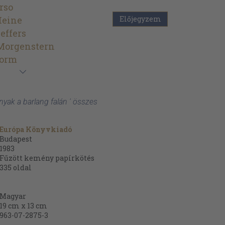
rso
Heine
Előjegyzem
effers
 Morgenstern
torm
nyak a barlang falán ' összes
Európa Könyvkiadó
Budapest
1983
Fűzött kemény papírkötés
335
oldal
Magyar
19 cm x 13 cm
963-07-2875-3