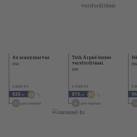
29
30
31
Az aranyszarvas
Tóth Árpád összes
Hé
32
versfordításai
1964
198
32
1949
34
l
1.640 Ft
1.740 Ft
1.
820
870
96
50
50
,-Ft
,-Ft
35
12
8
1
pont kapható
pont kapható
36
38
38