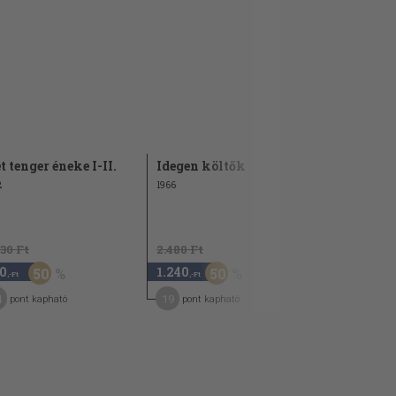
t tenger éneke I-II.
Idegen költők
Dobok és 
2
1966
1966
930 Ft
2.480 Ft
0
1.240
1.480
50
50
,-Ft
,-Ft
,-Ft
4
19
13
pont kapható
pont kapható
pont kap