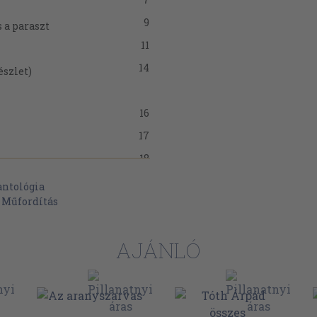
9
 a paraszt
11
14
észlet)
16
17
18
onnak
antológia
>
Műfordítás
19
20
AJÁNLÓ
24
25