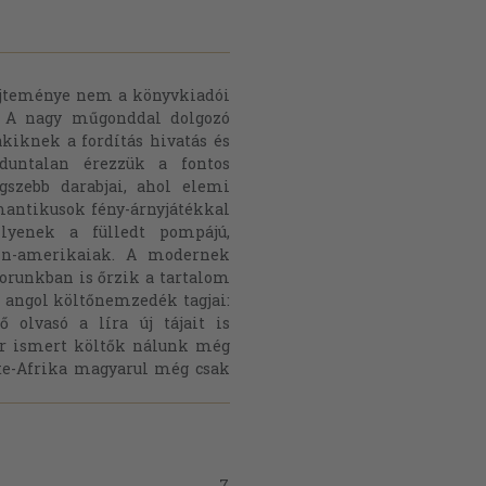
yűjteménye nem a könyvkiadói
t. A nagy műgonddal dolgozó
akiknek a fordítás hivatás és
nduntalan érezzük a fontos
gszebb darabjai, ahol elemi
antikusok fény-árnyjátékkal
Ilyenek a fülledt pompájú,
atin-amerikaiak. A modernek
orunkban is őrzik a tartalom
ni angol költőnemzedék tagjai:
 olvasó a líra új tájait is
ár ismert költők nálunk még
te-Afrika magyarul még csak
7