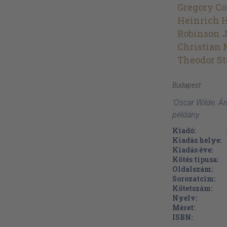
Gregory Co
Heinrich 
Robinson J
Christian
Theodor S
Budapest
'Oscar Wilde: Ár
példány
Kiadó:
Kiadás helye:
Kiadás éve:
Kötés típusa:
Oldalszám:
Sorozatcím:
Kötetszám:
Nyelv:
Méret:
ISBN: