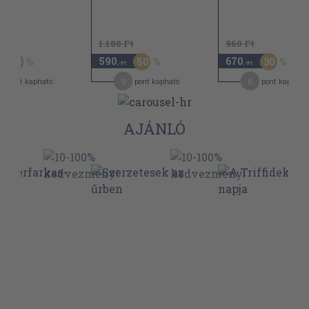
t
1.180 Ft
960 Ft
590
670
50
50
30
,-Ft
,-Ft
9
6
pont kapható
pont kapható
pont kapható
AJÁNLÓ