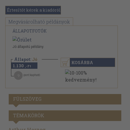
Értesítőt kérek a kiadóról
Megvásárolható példányok
ÁLLAPOTFOTÓK
Jó állapotú példány.
Állapot:
Jó
KOSÁRBA
1.130
,-Ft
9
pont kapható
FÜLSZÖVEG
TÉMAKÖRÖK
Arthur Herzog