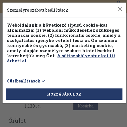
0
Toggle
Főmenü
Könyveink
navigation
Személyre szabott beállítások
Weboldalunk a következő típusú cookie-kat
alkalmazza: (1) weboldal működéséhez szükséges
technikai cookie, (2) funkcionális cookie, amely a
szolgáltatás igénybe vételét teszi az Ön számára
könnyebbé és gyorsabbá, (3) marketing cookie,
Válogasson több mint 1.000.000 kiadványunk közül
10-
amely alapján személyre szabott hirdetésekkel
100% kedvezménnyel!
kereshetjük meg Önt.
A sütiszabályzatunkat itt
érheti el.
Sütibeállítások
Vissza az előző oldalra
HOZZÁJÁRULOK
1.130
Kosárba
,-Ft
Őrület