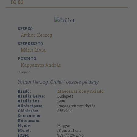
IQ 83
SZERZŐ
Arthur Herzog
SZERKESZTŐ
Mátis Lívia
FORDÍTÓ
Kappanyos András
Budapest
'Arthur Herzog: Őrület ' összes példány
Kiadó:
Maecenas Könyvkiadó
Kiadás helye:
Budapest
Kiadás éve:
1990
Kötés típusa:
Ragasztott papírkötés
Oldalszám:
365
oldal
Sorozatcím:
Kötetszám:
Nyelv:
Magyar
Méret:
18 cm x 11 cm
ISBN:
963-7425-27-6