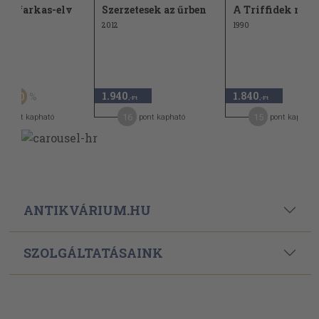
berfarkas-elv
Szerzetesek az űrben
A Triffidek napj
2012
1990
Ft
1.940
1.840
30
-Ft
,-Ft
,-Ft
0
16
15
pont kapható
pont kapható
pont kapható
ANTIKVÁRIUM.HU
SZOLGÁLTATÁSAINK