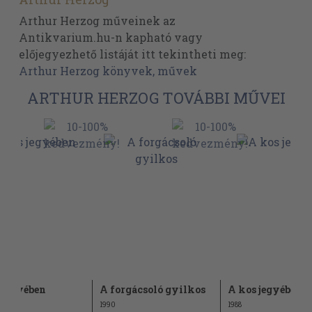
Arthur Herzog műveinek az
Antikvarium.hu-n kapható vagy
előjegyezhető listáját itt tekintheti meg:
Arthur Herzog könyvek, művek
ARTHUR HERZOG TOVÁBBI MŰVEI
 jegyében
A forgácsoló gyilkos
A kos jegyében
1990
1988