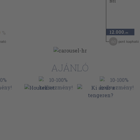
1931
12.000
,-Ft
60
ható
pont kapható
AJÁNLÓ