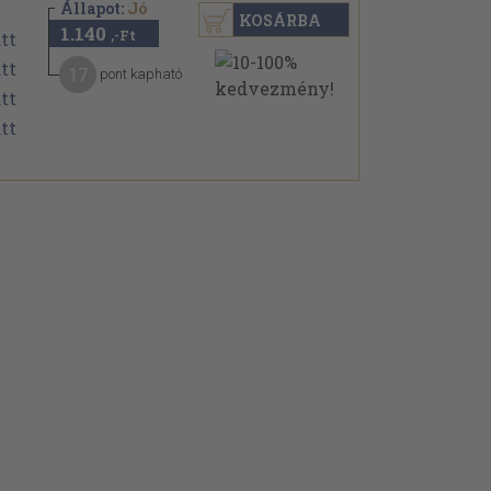
Állapot:
Jó
KOSÁRBA
1.140
,-Ft
17
pont kapható