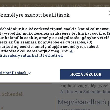
TÁRUHÁZ
ELŐJEGYZÉS
AJÁNDÉKUTALVÁNY
Partnerün
SZÁLLÍTÁS
SEGÍTSÉG
Személyre szabott beállítások
Részletes kereső
Témaköri fa
eboldalunk a következő típusú cookie-kat alkalmazza:
1) weboldal működéséhez szükséges technikai cookie, (2
Vál
unkcionális cookie, amely a szolgáltatás igénybe vételé
eszi az Ön számára könnyebbé és gyorsabbá, (3)
arketing cookie, amely alapján személyre szabott
PILLANATNYI ÁRAINK
FENNTARTHATÓ OLVASMÁN
irdetésekkel kereshetjük meg Önt.
A
ütiszabályzatunkat itt érheti el.
 fregatt
Arthur van Schendel
ütibeállítások
HOZZÁJÁRULOK
Arthur van Schendel mű
kapható vagy előjegyezhet
Arthur van Schendel kö
n Schendel
Megvásárolható 
ia