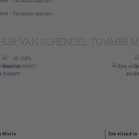
élés
>
Tartalom szerint
>
élés
>
Tartalom szerint
>
HUR VAN SCHENDEL TOVÁBBI M
a Maria
Een eiland in