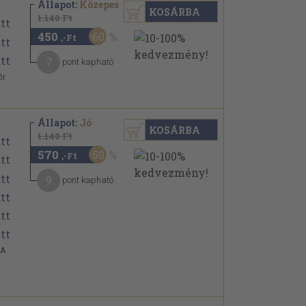
Állapot:
Közepes
KOSÁRBA
1.140 Ft
450
60
,-Ft
7
pont kapható
őr
Állapot:
Jó
KOSÁRBA
1.140 Ft
570
50
,-Ft
9
pont kapható
 A