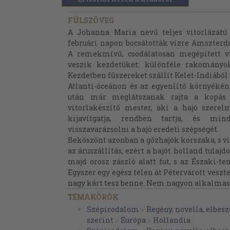
FÜLSZÖVEG
A Johanna Maria nevű teljes vitorlázatú
februári napon bocsátották vízre Amszterd
A remekmívű, csodálatosan megépített vi
veszik kezdetüket: különféle rakományokk
Kezdetben fűszereket szállít Kelet-Indiából
Atlanti-óceánon és az egyenlítő környék
után már meglátszanak rajta a kopás j
vitorlakészítő mester, aki a hajó szerelm
kijavítgatja, rendben tartja, és mi
visszavarázsolni a hajó eredeti szépségét.
Beköszönt azonban a gőzhajók korszaka, s vi
az áruszállítás, ezért a hajót holland tulajd
majd orosz zászló alatt fut, s az Északi-ten
Egyszer egy egész télen át Pétervárott veszte
nagy kárt tesz benne. Nem nagyon alkalmas.
TÉMAKÖRÖK
Szépirodalom
>
Regény, novella, elbesz
szerint
>
Európa
>
Hollandia