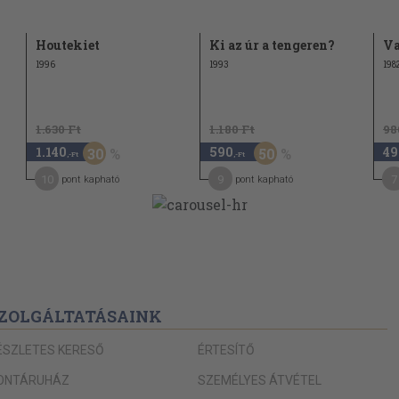
Houtekiet
Ki az úr a tengeren?
V
1996
1993
198
1.630 Ft
1.180 Ft
98
1.140
590
49
30
50
,-Ft
,-Ft
10
9
7
pont kapható
pont kapható
ZOLGÁLTATÁSAINK
ÉSZLETES KERESŐ
ÉRTESÍTŐ
ONTÁRUHÁZ
SZEMÉLYES ÁTVÉTEL