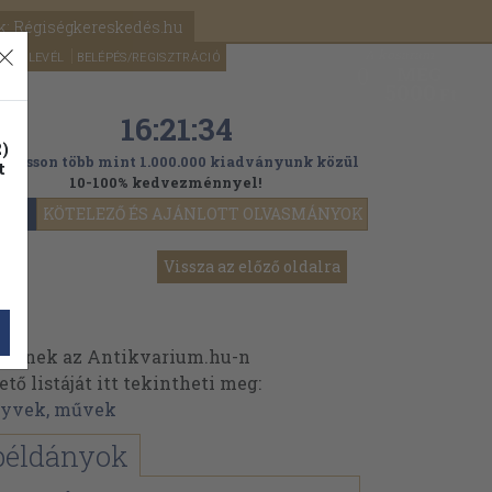
k: Régiségkereskedés.hu
A kosaram
HÍRLEVÉL
BELÉPÉS/REGISZTRÁCIÓ
MÉG
0
5000
Ft
16:21:31
)
ogasson több mint 1.000.000 kiadványunk közül
t
10-100% kedvezménnyel!
YOK
KÖTELEZŐ ÉS AJÁNLOTT OLVASMÁNYOK
Vissza az előző oldalra
veinek az Antikvarium.hu-n
ő listáját itt tekintheti meg:
nyvek, művek
példányok