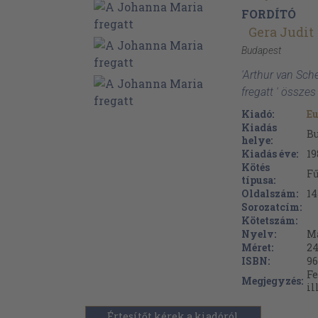
FORDÍTÓ
Gera Judit
Budapest
'Arthur van Sch
fregatt ' összes
Kiadó:
E
Kiadás
B
helye:
Kiadás éve:
19
Kötés
Fű
típusa:
Oldalszám:
14
Sorozatcím:
Kötetszám:
Nyelv:
M
Méret:
24
ISBN:
96
Fe
Megjegyzés:
il
Értesítőt kérek a kiadóról