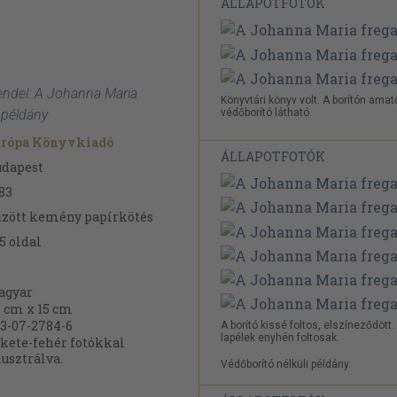
ÁLLAPOTFOTÓK
endel: A Johanna Maria
Könyvtári könyv volt. A borítón amat
védőborító látható.
 példány
urópa Könyvkiadó
ÁLLAPOTFOTÓK
udapest
83
zött kemény papírkötés
5
oldal
agyar
 cm x 15 cm
3-07-2784-6
A borító kissé foltos, elszíneződött.
lapélek enyhén foltosak.
kete-fehér fotókkal
lusztrálva.
Védőborító nélküli példány.