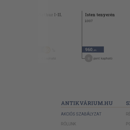
út
Port Arthur I-II.
Isten tenyerén
1980
2007
960 Ft
480
960
50
,-Ft
,-Ft
7
8
pont kapható
pont kapható
ANTIKVÁRIUM.HU
S
AKCIÓS SZABÁLYZAT
R
RÓLUNK
P