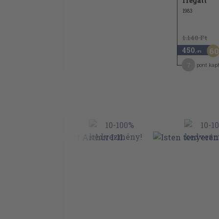
fregatt
1983
1.140 Ft
450
60
,-Ft
7
pont kap