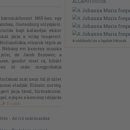
ÁLLAPOTFOTÓK
 háromárbocost 1865-ben egy
amban, Oostenburg sólyájáról.
torlás hajó kalandjai ekkor
al járja a világ tengereit.
A védőborító és a lapélek foltosak.
 Hollandiába, viharok tépik az
én. Néhány évi kemény munka
elei, de Jacob Brouwer, a
ese, gondot visel rá, hibáit
nden út után megpróbálja
torlással már nem túl jó üzlet
onosai eladják. Először norvég,
gert járja fával, fűrészáruval.
gel, a jég és a kemény időjárás
..
Tovább
élés
>
Az író származása