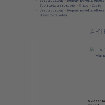
Szépirodalom
>
Regény, novella, elbesz
Történelmi regények
>
Újkor
>
Egyéb
Szépirodalom
>
Regény, novella, elbesz
Hajós történetek
ART
A Johann