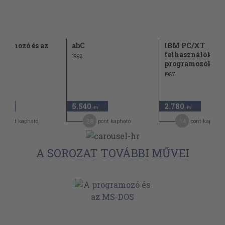
gramozó és az
abC
IBM PC/XT
OS
felhasználóknak
1992
programozóknak
1987
5.540
2.780
,-Ft
,-Ft
,-Ft
4
28
14
pont kapható
pont kapható
pont kapható
A SOROZAT TOVÁBBI MŰVEI