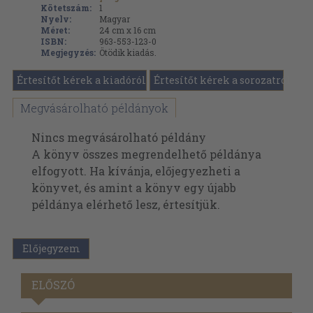
Kötetszám:
1
Nyelv:
Magyar
Méret:
24 cm x 16 cm
ISBN:
963-553-123-0
Megjegyzés:
Ötödik kiadás.
Értesítőt kérek a kiadóról
Értesítőt kérek a sorozatról
Megvásárolható példányok
Nincs megvásárolható példány
A könyv összes megrendelhető példánya
elfogyott. Ha kívánja, előjegyezheti a
könyvet, és amint a könyv egy újabb
példánya elérhető lesz, értesítjük.
Előjegyzem
ELŐSZÓ