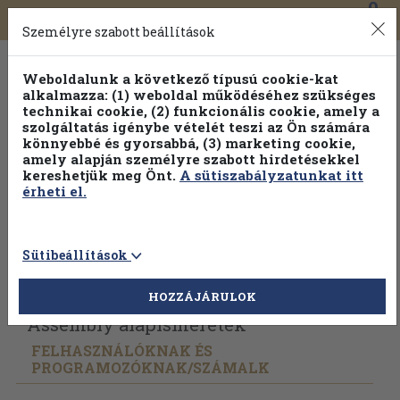
0
Toggle
Főmenü
Könyveink
navigation
Személyre szabott beállítások
Weboldalunk a következő típusú cookie-kat
alkalmazza: (1) weboldal működéséhez szükséges
technikai cookie, (2) funkcionális cookie, amely a
szolgáltatás igénybe vételét teszi az Ön számára
könnyebbé és gyorsabbá, (3) marketing cookie,
amely alapján személyre szabott hirdetésekkel
kereshetjük meg Önt.
A sütiszabályzatunkat itt
érheti el.
Sütibeállítások
Vissza az előző oldalra
Válasszon példányt
HOZZÁJÁRULOK
Assembly alapismeretek
FELHASZNÁLÓKNAK ÉS
PROGRAMOZÓKNAK/
SZÁMALK