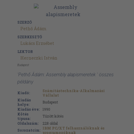
SZERZŐ
Pethő Ádám
SZERKESZTŐ
Lukács Erzsébet
LEKTOR
Herneczki István
Budapest
'Pethő Ádám: Assembly alapismeretek ' összes
példány
Számítástechnika-Alkalmazási
Kiadó:
Vállalat
Kiadás
Budapest
helye:
Kiadás éve:
1990
Kötés
Tűzött kötés
típusa:
Oldalszám:
228
oldal
IBM PC/XT felhasználóknak és
Sorozatcím:
programozóknak