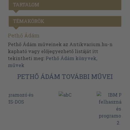
TARTALOM
TÉMAKÖRÖK
Pethő Ádám
Pethő Ádám műveinek az Antikvarium.hu-n
kapható vagy előjegyezhető listáját itt
tekintheti meg:
Pethő Ádám könyvek,
művek
PETHŐ ÁDÁM TOVÁBBI MŰVEI