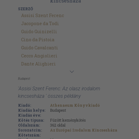
SZERZŐ
Assisi Szent Ferenc
Jacopone da Todi
Guido Guinizelli
Cino da Pistoia
Guido Cavalcanti
Cecco Angiolieri
Dante Alighieri
Budapest
'Assisi Szent Ferenc: Az olasz irodalom
kincsesháza ' összes példány
Kiadó:
Athenaeum Könyvkiadó
Kiadás helye:
Budapest
Kiadás éve:
Kötés típusa:
Fűzött keménykötés
Oldalszám:
362
oldal
Sorozatcím:
Az Európai Irodalom Kincsesháza
Kötetszám: