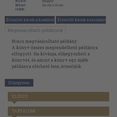
Nyelv:
Magyar
Méret:
24 cm x 16 cm
ISBN:
Értesítőt kérek a kiadóról
Értesítőt kérek a sorozatról
Megvásárolható példányok
Nincs megvásárolható példány
A könyv összes megrendelhető példánya
elfogyott. Ha kívánja, előjegyezheti a
könyvet, és amint a könyv egy újabb
példánya elérhető lesz, értesítjük.
Előjegyzem
ELŐSZÓ
TARTALOM