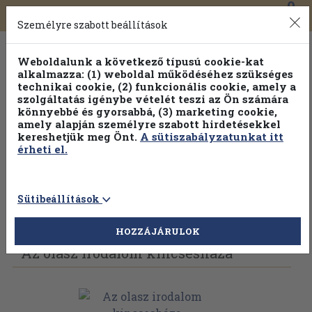
0
Toggle
Főmenü
Könyveink
navigation
Személyre szabott beállítások
Weboldalunk a következő típusú cookie-kat
alkalmazza: (1) weboldal működéséhez szükséges
technikai cookie, (2) funkcionális cookie, amely a
szolgáltatás igénybe vételét teszi az Ön számára
könnyebbé és gyorsabbá, (3) marketing cookie,
amely alapján személyre szabott hirdetésekkel
kereshetjük meg Önt.
A sütiszabályzatunkat itt
érheti el.
Sütibeállítások
Vissza az előző oldalra
Válasszon példányt
HOZZÁJÁRULOK
Az olasz irodalom kincsesháza