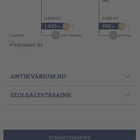
1995
3.640 Ft
1.180 Ft
1.820
590
50
50
,-Ft
,-Ft
9
9
pont kapható
pont kapható
pont kapható
ANTIKVÁRIUM.HU
SZOLGÁLTATÁSAINK
ELÉRHETŐSÉGEINK