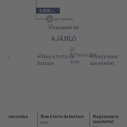
2.500
,-Ft
13
pont kapható
AJÁNLÓ
lmi panoráma
Non é tutto da buttare
Nagymaminak
szeretettel
2002