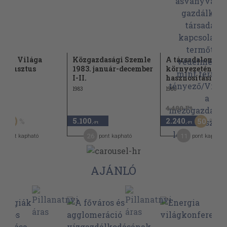
szet Világa
Közgazdasági Szemle
A társadalom
 augusztus
1983. január-december
környezetének
I-II.
hasznosítási...
1983
1980
t
4.480 Ft
5.100
2.240
50
50
,-Ft
,-Ft
26
11
pont kapható
pont kapható
pont kapható
AJÁNLÓ