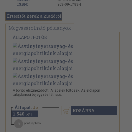
ISBN:
963-09-1783-1
Értesítőt kérek a kiadóról
Megvásárolható példányok
ÁLLAPOTFOTÓK
A borító elszíneződött. A lapélek foltosak. Az előlapon
tulajdonosi bejegyzés látható.
Állapot:
Jó
KOSÁRBA
1.540
,-Ft
8
pont kapható