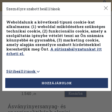
0
Toggle
Főmenü
Könyveink
navigation
Személyre szabott beállítások
Weboldalunk a következő típusú cookie-kat
alkalmazza: (1) weboldal működéséhez szükséges
technikai cookie, (2) funkcionális cookie, amely a
szolgáltatás igénybe vételét teszi az Ön számára
könnyebbé és gyorsabbá, (3) marketing cookie,
Válogasson több mint 30 000 kötet közül
amely alapján személyre szabott hirdetésekkel
Hobbi témakörökben
20% kedvezménnyel!
kereshetjük meg Önt.
A sütiszabályzatunkat itt
érheti el.
Sütibeállítások
Vissza az előző oldalra
HOZZÁJÁRULOK
1.540
Kosárba
,-Ft
Ásványinyersanyag- és