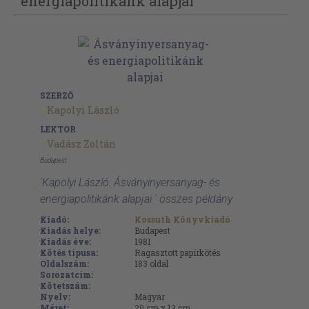
energiapolitikánk alapjai
SZERZŐ
Kapolyi László
LEKTOR
Vadász Zoltán
Budapest
'Kapolyi László: Ásványinyersanyag- és
energiapolitikánk alapjai ' összes példány
Kiadó:
Kossuth Könyvkiadó
Kiadás helye:
Budapest
Kiadás éve:
1981
Kötés típusa:
Ragasztott papírkötés
Oldalszám:
183
oldal
Sorozatcím:
Kötetszám:
Nyelv:
Magyar
Méret:
20 cm x 12 cm