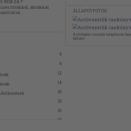
3-9518-24-7
ínes fotókkal, ábrákkal
ÁLLAPOTFOTÓK
lusztrálva.
A címlapon ceruzás tulajdonosi be
látható.
9
9
12
lmak
14
almak
15
ndelkezések
15
15
15
16