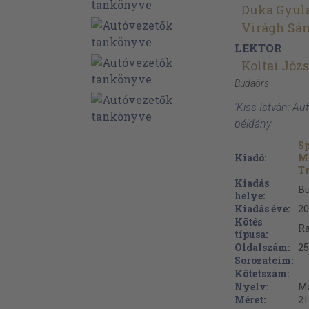
Duka Gyul
Virágh Sá
LEKTOR
Koltai Józs
Budaörs
'Kiss István: A
példány
Sp
Kiadó:
Ma
Tr
Kiadás
B
helye:
Kiadás éve:
20
Kötés
Ra
típusa:
Oldalszám:
25
Sorozatcím:
Kötetszám:
Nyelv:
M
Méret:
21