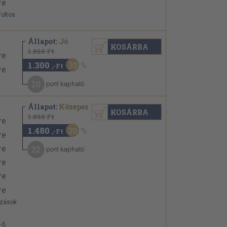
foltos.
Állapot:
Jó
KOSÁRBA
1.860 Ft
1.300
30
,-Ft
20
pont kapható
Állapot:
Közepes
KOSÁRBA
1.860 Ft
1.480
20
,-Ft
22
pont kapható
úzások
-5.