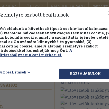
TÁRUHÁZ
ELŐJEGYZÉS
AJÁNDÉKUTALVÁNY
Partnerün
SZÁLLÍTÁS
SEGÍTSÉG
Személyre szabott beállítások
1.
Részletes kereső
Témaköri fa
eboldalunk a következő típusú cookie-kat alkalmazza:
1) weboldal működéséhez szükséges technikai cookie, (2
KIADV
unkcionális cookie, amely a szolgáltatás igénybe vételé
LEGNA
eszi az Ön számára könnyebbé és gyorsabbá, (3)
arketing cookie, amely alapján személyre szabott
PILLANATNYI ÁRAINK
FENNTARTHATÓ OLVASMÁN
irdetésekkel kereshetjük meg Önt.
A
ütiszabályzatunkat itt érheti el.
nkönyve
ütibeállítások
Megvásárolható 
HOZZÁJÁRULOK
ÁLLAPOTFOTÓK
ZSGÁHOZ
n
in