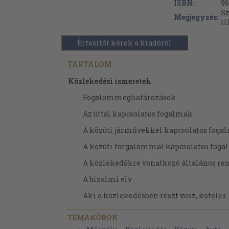
ISBN:
96
Sz
Megjegyzés:
il
Értesítőt kérek a kiadóról
TARTALOM
Közlekedési ismeretek
Fogalommeghatározások
Az úttal kapcsolatos fogalmak
A közúti járművekkel kapcsolatos foga
A közúti forgalommal kapcsolatos fog
A közlekedőkre vonatkozó általános re
A bizalmi elv
Aki a közlekedésben részt vesz, köteles
A közútnak és környezetének védelme
TÉMAKÖRÖK
Veszélyestetés - akadályozás - zavarás