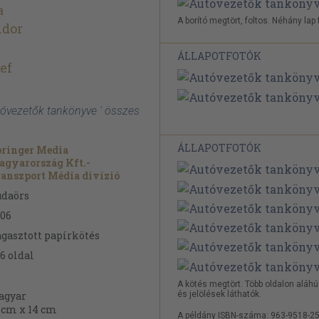
a
A borító megtört, foltos. Néhány lap 
ndor
ÁLLAPOTFOTÓK
ef
utóvezetők tankönyve ' összes
ÁLLAPOTFOTÓK
ringer Media
gyarország Kft.-
anszport Média divízió
udaörs
06
gasztott papírkötés
6
oldal
A kötés megtört. Több oldalon aláh
és jelölések láthatók.
agyar
 cm x 14 cm
A példány ISBN-száma: 963-9518-25