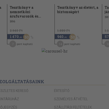
54
a
Tesztkönyv a
Tesztkönyv az életért, a
Ta
54
nemzetközi
biztonságért
já
árufuvarozók és...
198
56
1996
60
2.940 Ft
1.880 Ft
1.
61
1.470
940
57
50
50
,-Ft
,-Ft
62
7
14
9
pont kapható
pont kapható
65
66
lmas úttesten
71
71
ZOLGÁLTATÁSAINK
73
77
ÉSZLETES KERESŐ
ÉRTESÍTŐ
78
ONTÁRUHÁZ
SZEMÉLYES ÁTVÉTEL
79
LŐJEGYZÉS
SZÁLLÍTÁSI FELTÉTELEK