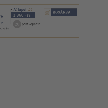
Állapot:
Jó
KOSÁRBA
1.860
,-Ft
28
pont kapható
jegyzés