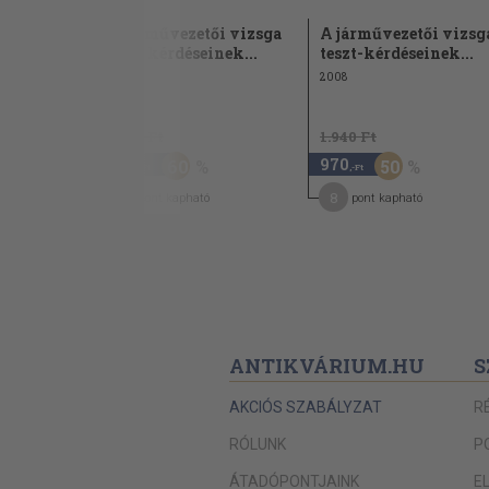
Az elindulás
A járművezetői vizsga
A járművezetői vizsg
teszt kérdéseinek...
teszt-kérdéseinek...
Haladás az úton
2001
2008
Sebesség
Követési távolság
1.940 Ft
1.940 Ft
Kitérés
770
970
60
50
,-Ft
,-Ft
Előzés
7
8
pont kapható
pont kapható
Kikerülés
Haladás párhuzamos közlekedésre alka
Keresztező forgalom az úton
Villamospálya keresztezése az úton
ANTIKVÁRIUM.HU
S
Vasúti átjáró
Gyalogosok
AKCIÓS SZABÁLYZAT
R
Kerékpárosok
RÓLUNK
P
Útkereszteződés
ÁTADÓPONTJAINK
E