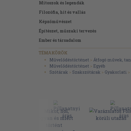
Mítoszok és legendák
Filozófia, hit és vallás
Képzőművészet
Építészet, műszaki tervezés
Ember és társadalom
Magyar történelem
TÉMAKÖRÖK
Világtörténelem
Művelődéstörténet
>
Átfogó művek, t
Művelődéstörténet
>
Egyéb
Politika, kormányzat és jog
Szótárak
>
Szakszótárak
>
Gyakorlati
>
Üzleti élet és közgazdaság
Film és szórakoztatóipar
Zene, dal és tánc
Sport és kikapcsolódás
Magyarország legszebb tájai és látképei
Országok, városok, tájak a világban