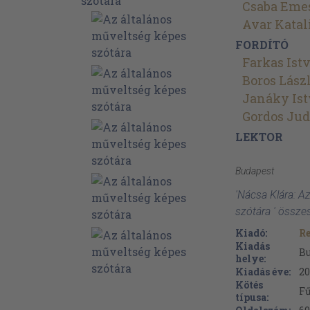
Csaba Eme
Avar Katal
FORDÍTÓ
Farkas Ist
Boros Lász
Janáky Is
Gordos Jud
LEKTOR
Budapest
'Nácsa Klára: A
szótára ' össze
Kiadó:
Re
Kiadás
B
helye:
Kiadás éve:
20
Kötés
Fű
típusa: