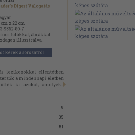
8
oldal
ader's Digest Válogatás
agyar
 cm x 22 cm
3-9562-80-7
ínes fotókkal, ábrákkal
zdagon illusztrálva.
őt kérek a sorozatról
ás lexikonokkal ellentétben
szerzők a mindennapi életben
ötték ki azokat, amelyek...
9
35
51