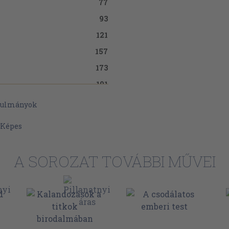
77
93
121
157
173
191
221
anulmányok
263
Képes
289
307
A SOROZAT TOVÁBBI MŰVEI
339
365
395
417