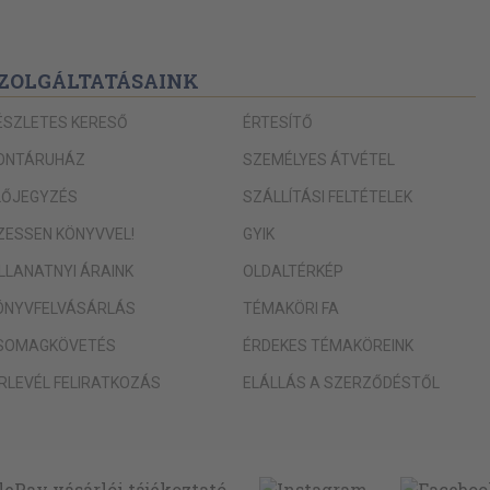
ZOLGÁLTATÁSAINK
ÉSZLETES KERESŐ
ÉRTESÍTŐ
ONTÁRUHÁZ
SZEMÉLYES ÁTVÉTEL
LŐJEGYZÉS
SZÁLLÍTÁSI FELTÉTELEK
IZESSEN KÖNYVVEL!
GYIK
ILLANATNYI ÁRAINK
OLDALTÉRKÉP
ÖNYVFELVÁSÁRLÁS
TÉMAKÖRI FA
SOMAGKÖVETÉS
ÉRDEKES TÉMAKÖREINK
ÍRLEVÉL FELIRATKOZÁS
ELÁLLÁS A SZERZŐDÉSTŐL