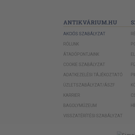
ANTIKVÁRIUM.HU
S
AKCIÓS SZABÁLYZAT
R
RÓLUNK
P
ÁTADÓPONTJAINK
E
COOKIE SZABÁLYZAT
F
ADATKEZELÉSI TÁJÉKOZTATÓ
P
ÜZLETSZABÁLYZAT/ÁSZF
K
KARRIER
C
BAGOLYMÚZEUM
H
VISSZATÉRÍTÉSI SZABÁLYZAT