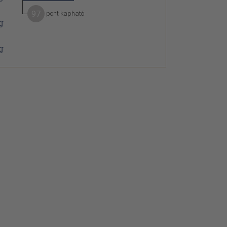
97
pont kapható