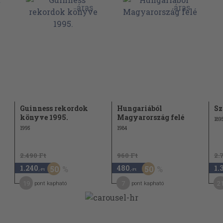
Guinness rekordok
Hungariából
Sz
könyve 1995.
Magyarország felé
189
1995
1984
2.490 Ft
960 Ft
2.
1.240
480
1.
50
50
,-Ft
,-Ft
19
7
2
pont kapható
pont kapható