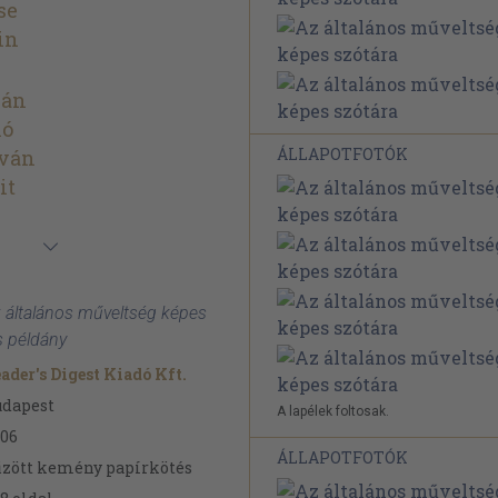
se
in
ván
ló
ÁLLAPOTFOTÓK
tván
it
z általános műveltség képes
s példány
ader's Digest Kiadó Kft.
udapest
A lapélek foltosak.
06
ÁLLAPOTFOTÓK
zött kemény papírkötés