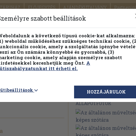
TÁRUHÁZ
ELŐJEGYZÉS
AJÁNDÉKUTALVÁNY
Partnerün
SZÁLLÍTÁS
SEGÍTSÉG
Személyre szabott beállítások
Részletes kereső
Témaköri fa
eboldalunk a következő típusú cookie-kat alkalmazza:
1) weboldal működéséhez szükséges technikai cookie, (2
unkcionális cookie, amely a szolgáltatás igénybe vételé
eszi az Ön számára könnyebbé és gyorsabbá, (3)
arketing cookie, amely alapján személyre szabott
PILLANATNYI ÁRAINK
FENNTARTHATÓ OLVASMÁN
irdetésekkel kereshetjük meg Önt.
A
ütiszabályzatunkat itt érheti el.
veltség
ütibeállítások
Megvásárolható 
HOZZÁJÁRULOK
ÁLLAPOTFOTÓK
a