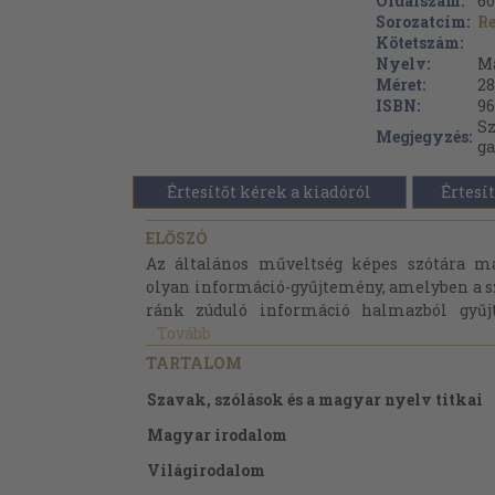
Oldalszám:
60
Sorozatcím:
Re
Kötetszám:
Nyelv:
M
Méret:
28
ISBN:
96
Sz
Megjegyzés:
ga
Értesítőt kérek a kiadóról
Értesít
ELŐSZÓ
Az általános műveltség képes szótára m
olyan információ-gyűjtemény, amelyben a 
ránk zúduló információ halmazból gyűjt
Tovább
TARTALOM
Szavak, szólások és a magyar nyelv titkai
Magyar irodalom
Világirodalom