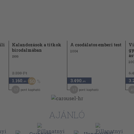
457
471
489
521
a
549
üli
Kalandozások a titkok
A csodálatos emberi test
Vi
567
birodalmában
gy
2004
ás
1999
607
200
2.330 Ft
6.
1.160
3.490
3.
50
,-Ft
,-Ft
17
17
4
pont kapható
pont kapható
AJÁNLÓ