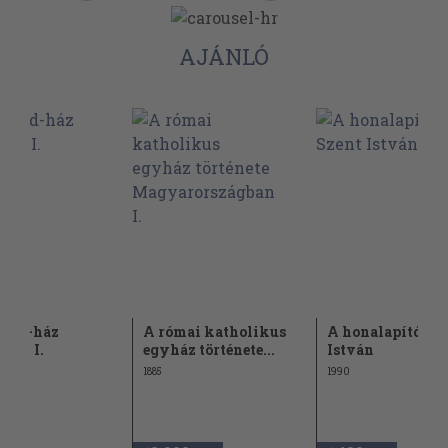
AJÁNLÓ
rpád-ház
A római katholikus
A honalapító Sz
nyai I.
egyház története...
István
1885
1990