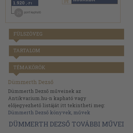
1.920
,-Ft
29
pont kapható
FÜLSZÖVEG
TARTALOM
TÉMAKÖRÖK
Dümmerth Dezső
Dümmerth Dezső műveinek az
Antikvarium.hu-n kapható vagy
előjegyezhető listáját itt tekintheti meg:
Dümmerth Dezső könyvek, művek
DÜMMERTH DEZSŐ TOVÁBBI MŰVEI