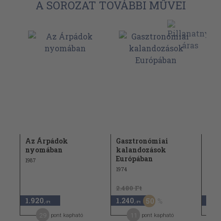
A SOROZAT TOVÁBBI MŰVEI
Az Árpádok
Gasztronómiai
Rég
nyomában
kalandozások
bar
Európában
Mag
1987
1974
1983
2.480 Ft
1.920
1.240
1.9
50
,-Ft
,-Ft
29
11
pont kapható
pont kapható