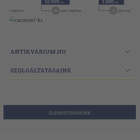
12.000
1.480
,-Ft
,-Ft
,-Ft
8
96
13
pont kapható
pont kapható
pont kapható
ANTIKVÁRIUM.HU
SZOLGÁLTATÁSAINK
ELÉRHETŐSÉGEINK