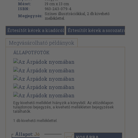
Méret:
19 cm x 13 cm
ISBN:
963-243-079-4
Színes illusztrációkkal, 2 db kivehető
Megjegyzés:
melléklettel.
Értesítőt kérek a kiadóról
Értesítőt kérek a sorozatról
Megvásárolható példányok
ÁLLAPOTFOTÓK
Egy kivehető melléklet hiányzik a könyvből. Az előzéklapon
tulajdonosi bejegyzés, a kivehető mellékleten bejegyzések
találhatók.
1 db kivehető melléklettel.
Állapot:
Jó
KOSÁRBA