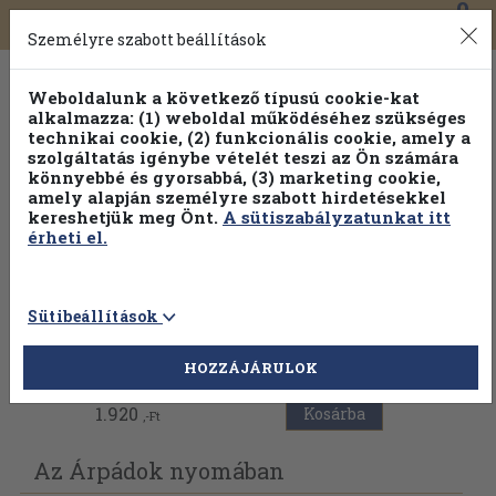
0
Toggle
Főmenü
Könyveink
navigation
Személyre szabott beállítások
Weboldalunk a következő típusú cookie-kat
alkalmazza: (1) weboldal működéséhez szükséges
technikai cookie, (2) funkcionális cookie, amely a
szolgáltatás igénybe vételét teszi az Ön számára
könnyebbé és gyorsabbá, (3) marketing cookie,
amely alapján személyre szabott hirdetésekkel
kereshetjük meg Önt.
A sütiszabályzatunkat itt
érheti el.
Sütibeállítások
Vissza az előző oldalra
HOZZÁJÁRULOK
1.920
Kosárba
,-Ft
Az Árpádok nyomában