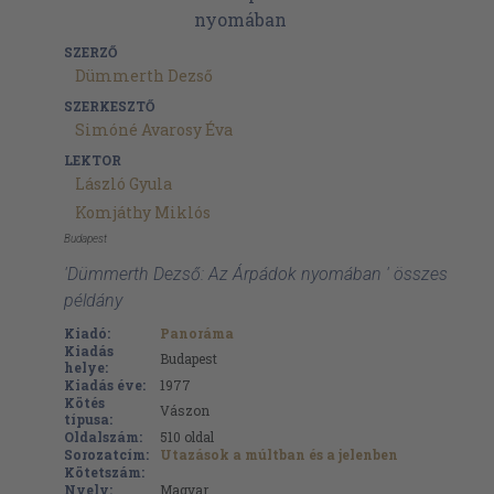
SZERZŐ
Dümmerth Dezső
SZERKESZTŐ
Simóné Avarosy Éva
LEKTOR
László Gyula
Komjáthy Miklós
Budapest
'Dümmerth Dezső: Az Árpádok nyomában ' összes
példány
Kiadó:
Panoráma
Kiadás
Budapest
helye:
Kiadás éve:
1977
Kötés
Vászon
típusa:
Oldalszám:
510
oldal
Sorozatcím:
Utazások a múltban és a jelenben
Kötetszám:
Nyelv:
Magyar