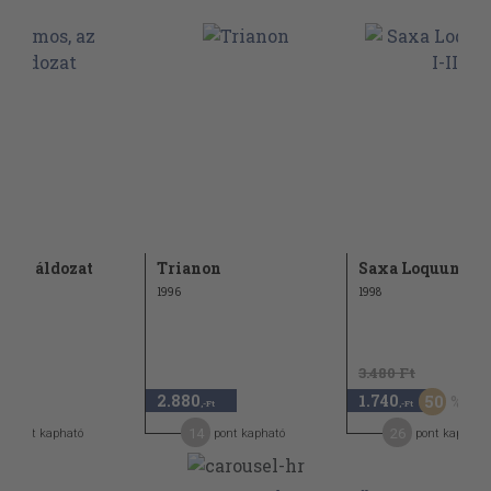
, az áldozat
Trianon
Saxa Loquuntur I
1996
1998
3.480 Ft
2.880
1.740
50
,-Ft
,-Ft
,-Ft
0
14
26
pont kapható
pont kapható
pont kapható