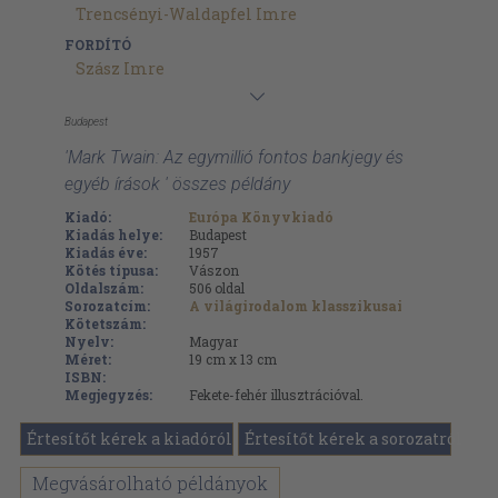
Trencsényi-Waldapfel Imre
FORDÍTÓ
Szász Imre
Budapest
'Mark Twain: Az egymillió fontos bankjegy és
egyéb írások ' összes példány
Kiadó:
Európa Könyvkiadó
Kiadás helye:
Budapest
Kiadás éve:
1957
Kötés típusa:
Vászon
Oldalszám:
506
oldal
Sorozatcím:
A világirodalom klasszikusai
Kötetszám:
Nyelv:
Magyar
Méret:
19 cm x 13 cm
ISBN:
Megjegyzés:
Fekete-fehér illusztrációval.
Értesítőt kérek a kiadóról
Értesítőt kérek a sorozatról
Megvásárolható példányok