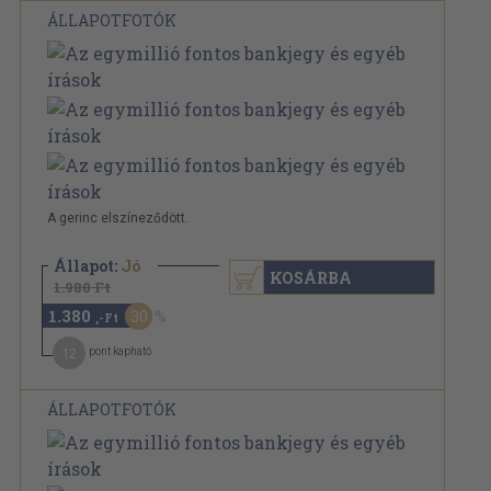
ÁLLAPOTFOTÓK
A gerinc elszíneződött.
Állapot:
Jó
KOSÁRBA
1.980 Ft
1.380
30
,-Ft
12
pont kapható
ÁLLAPOTFOTÓK