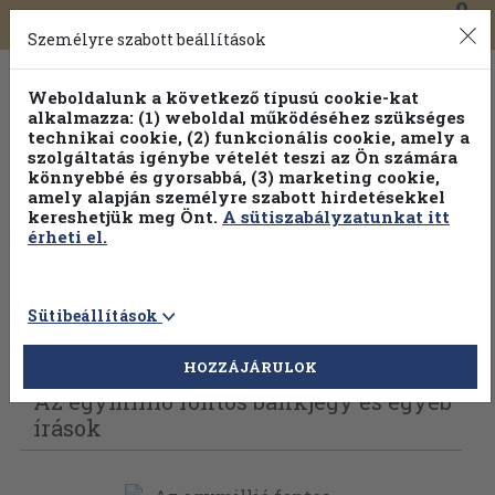
0
Toggle
Főmenü
Könyveink
navigation
Személyre szabott beállítások
Weboldalunk a következő típusú cookie-kat
alkalmazza: (1) weboldal működéséhez szükséges
technikai cookie, (2) funkcionális cookie, amely a
szolgáltatás igénybe vételét teszi az Ön számára
könnyebbé és gyorsabbá, (3) marketing cookie,
amely alapján személyre szabott hirdetésekkel
kereshetjük meg Önt.
A sütiszabályzatunkat itt
érheti el.
Sütibeállítások
Vissza az előző oldalra
Válasszon példányt
HOZZÁJÁRULOK
Az egymillió fontos bankjegy és egyéb
írások