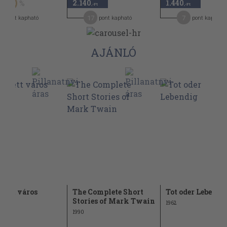
2.140
1.440
50
,-Ft
,-Ft
5
17
7
pont kapható
pont kapható
pont kapható
AJÁNLÓ
átett város
The Complete Short
Tot oder Lebendi
Stories of Mark Twain
1962
1990