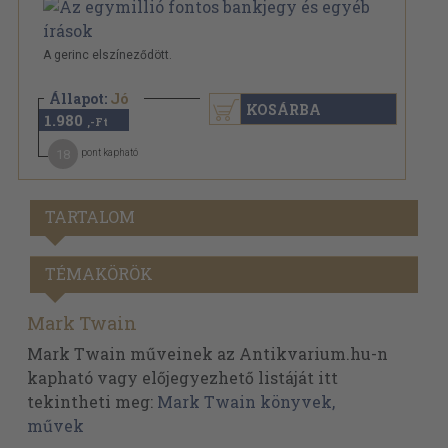
A gerinc elszíneződött.
Állapot:
Jó
KOSÁRBA
1.980
,-Ft
18
pont kapható
TARTALOM
TÉMAKÖRÖK
Mark Twain
Mark Twain műveinek az Antikvarium.hu-n
kapható vagy előjegyezhető listáját itt
tekintheti meg:
Mark Twain könyvek,
művek