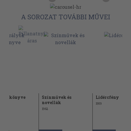
A SOROZAT TOVÁBBI MŰVEI
lyok könyve
Színművek és
Lidércfény
novellák
1959
1962
Ft