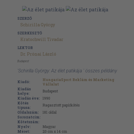
SZERZŐ
Schirilla György
SZERKESZTŐ
Kratochwill Tivadar
LEKTOR
Dr. Prónai László
Budapest
'Schirilla György: Az élet patikája ' összes példány
HungariaSport Reklám és Marketing
Kiadó:
Vállalat
Kiadás
Budapest
helye:
Kiadás éve:
1990
Kötés
Ragasztott papírkötés
típusa:
Oldalszám:
181
oldal
Sorozatcím:
Kötetszám:
Nyelv:
Magyar
Méret:
20 cm x 14 cm