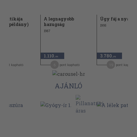
ek patikája
A legnagyobb
Úgy fáj a nyaka
kált példány)
hazugság
1995
1987
1.110
3.780
,-Ft
,-Ft
,-Ft
4
6
19
pont kapható
pont kapható
pont kapható
AJÁNLÓ