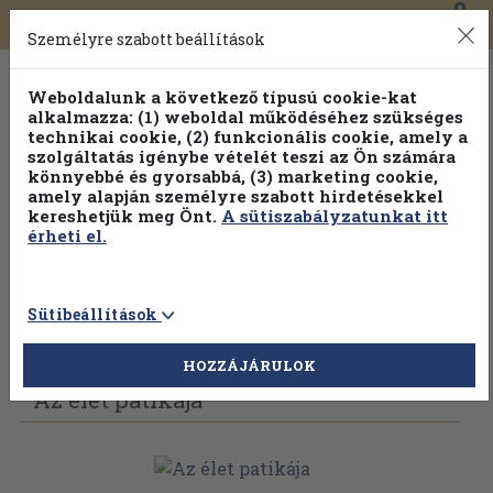
0
Toggle
Főmenü
Könyveink
navigation
Személyre szabott beállítások
Weboldalunk a következő típusú cookie-kat
alkalmazza: (1) weboldal működéséhez szükséges
technikai cookie, (2) funkcionális cookie, amely a
szolgáltatás igénybe vételét teszi az Ön számára
könnyebbé és gyorsabbá, (3) marketing cookie,
amely alapján személyre szabott hirdetésekkel
kereshetjük meg Önt.
A sütiszabályzatunkat itt
érheti el.
Sütibeállítások
Vissza az előző oldalra
Válasszon példányt
HOZZÁJÁRULOK
Az élet patikája