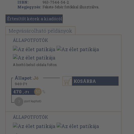
ISBN:
963-7544-54-2
Megjegyzés:
Fekete-fehér fotókkal illusztrálva.
Értesítőt kérek a kiadóról
Megvásárolható példányok
ÁLLAPOTFOTÓK
A borító belső oldala foltos.
Állapot:
Jó
KOSÁRBA
940 Ft
470
50
,-Ft
7
pont kapható
ÁLLAPOTFOTÓK