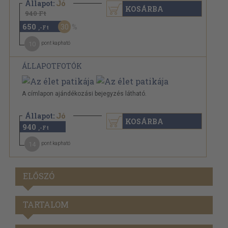
Állapot:
Jó
KOSÁRBA
940 Ft
650
30
,-Ft
10
pont kapható
ÁLLAPOTFOTÓK
A címlapon ajándékozási bejegyzés látható.
Állapot:
Jó
KOSÁRBA
940
,-Ft
14
pont kapható
ELŐSZÓ
TARTALOM