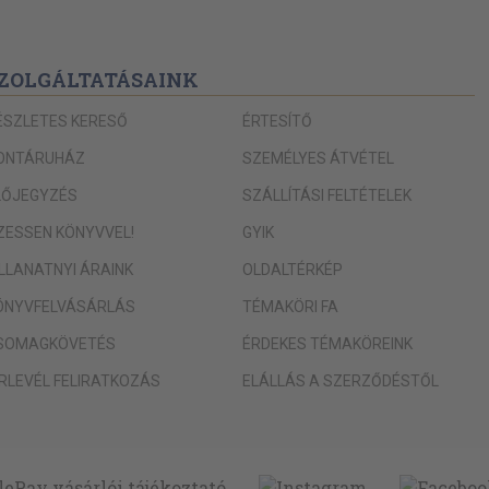
ZOLGÁLTATÁSAINK
ÉSZLETES KERESŐ
ÉRTESÍTŐ
ONTÁRUHÁZ
SZEMÉLYES ÁTVÉTEL
LŐJEGYZÉS
SZÁLLÍTÁSI FELTÉTELEK
IZESSEN KÖNYVVEL!
GYIK
ILLANATNYI ÁRAINK
OLDALTÉRKÉP
ÖNYVFELVÁSÁRLÁS
TÉMAKÖRI FA
SOMAGKÖVETÉS
ÉRDEKES TÉMAKÖREINK
ÍRLEVÉL FELIRATKOZÁS
ELÁLLÁS A SZERZŐDÉSTŐL