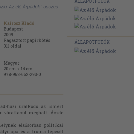
ÁLLAPOTFOTÓK
szló: Az élő Árpádok ' összes
Kairosz Kiadó
Budapest
2009
Ragasztott papírkötés
ÁLLAPOTFOTÓK
311
oldal
Magyar
20 cm x 14 cm
978-963-662-293-0
pád-házi uralkodó az ismert
kor váratlanul meghalt. Ámde
melynek elsősorban politikai
ályi apa és a trónra lépését