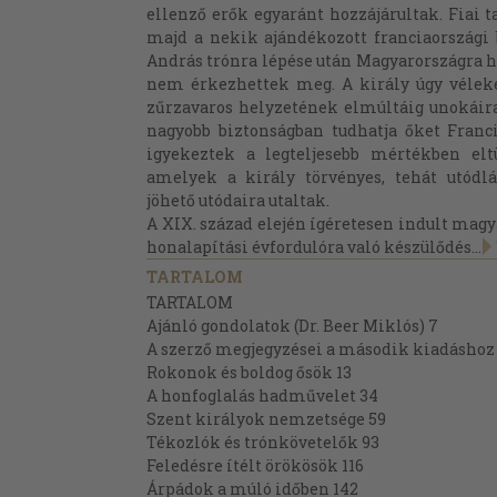
ellenző erők egyaránt hozzájárultak. Fiai t
majd a nekik ajándékozott franciaországi 
András trónra lépése után Magyarországra h
nem érkezhettek meg. A király úgy véleked
zűrzavaros helyzetének elmúltáig unokáira
nagyobb biztonságban tudhatja őket Franci
igyekeztek a legteljesebb mértékben el
amelyek a király törvényes, tehát utódl
jöhető utódaira utaltak.
A XIX. század elején ígéretesen indult magy
honalapítási évfordulóra való készülődés...
TARTALOM
TARTALOM
Ajánló gondolatok (Dr. Beer Miklós) 7
A szerző megjegyzései a második kiadáshoz
Rokonok és boldog ősök 13
A honfoglalás hadművelet 34
Szent királyok nemzetsége 59
Tékozlók és trónkövetelők 93
Feledésre ítélt örökösök 116
Árpádok a múló időben 142