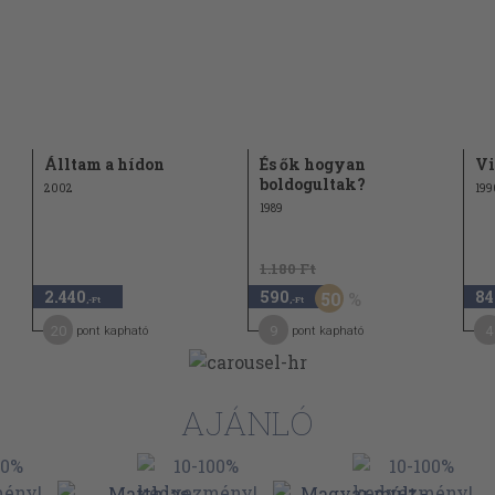
Álltam a hídon
És ők hogyan
Vi
boldogultak?
2002
199
1989
1.180 Ft
2.440
590
84
50
,-Ft
,-Ft
20
9
4
pont kapható
pont kapható
AJÁNLÓ