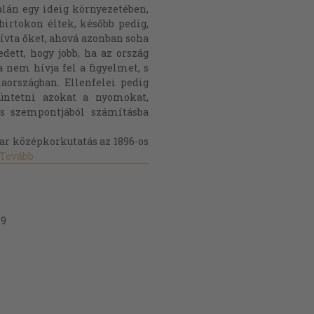
alán egy ideig környezetében,
birtokon éltek, később pedig,
ívta őket, ahová azonban soha
ett, hogy jobb, ha az ország
 nem hívja fel a figyelmet, s
aországban. Ellenfelei pedig
tüntetni azokat a nyomokat,
ás szempontjából számításba
ar középkorkutatás az 1896-os
Tovább
 9