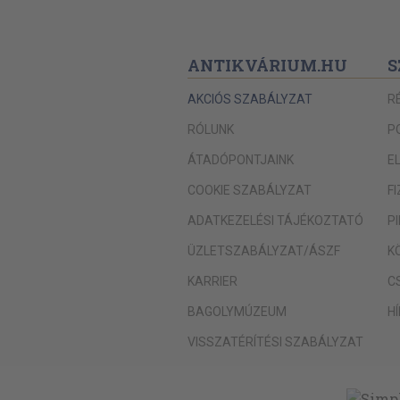
ANTIKVÁRIUM.HU
S
AKCIÓS SZABÁLYZAT
R
RÓLUNK
P
ÁTADÓPONTJAINK
E
COOKIE SZABÁLYZAT
F
ADATKEZELÉSI TÁJÉKOZTATÓ
P
ÜZLETSZABÁLYZAT/ÁSZF
K
KARRIER
C
BAGOLYMÚZEUM
H
VISSZATÉRÍTÉSI SZABÁLYZAT