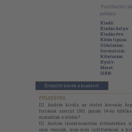
'Pusztaszeri Lá
példány
Kiadó:
Kiadás helye:
Kiadás éve:
Kötés típusa:
Oldalszám:
Sorozatcím:
Kötetszám:
Nyelv:
Méret:
ISBN:
Értesítőt kérek a kiadóról
FÜLSZÖVEG
III. András király, az utolsó koronás Ár
források szerint 1301. január 14-én éjfél
maradtak-e utódai?
III. András leszármazottai eltűnéséhez, 
okai vannak, más-más indíttatással a kir