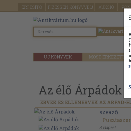
ÉRTESÍTŐ
FIZESSEN
KÖNYVVEL!
AUKCIÓ
PON
W
(
f
t
m
ÚJ KÖNYVEK
MOST ÉRKEZETT
h
s
Az élő Árpádok
S
ÉRVEK ÉS ELLENÉRVEK AZ ÁRPÁD-
SZERZŐ
Pusztaszer
Budapest