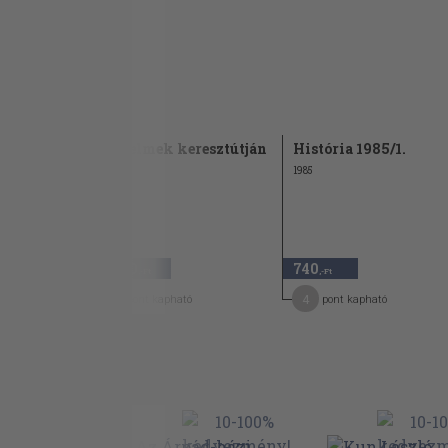
 - magyar
Szerelmek keresztútján
História 1985/1.
2013
1985
2.880
740
,-Ft
,-Ft
23
4
pont kapható
pont kapható