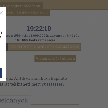
k: Régiségkereskedés.hu
A kosaram
HÍRLEVÉL
BELÉPÉS/REGISZTRÁCIÓ
MÉG
0
5000
Ft
19:22:08
)
ogasson több mint 1.000.000 kiadványunk közül
t
10-100% kedvezménnyel!
YOK
KÖTELEZŐ ÉS AJÁNLOTT OLVASMÁNYOK
Vissza az előző oldalra
inek az Antikvarium.hu-n kapható
át itt tekintheti meg:
Pusztaszeri
példányok