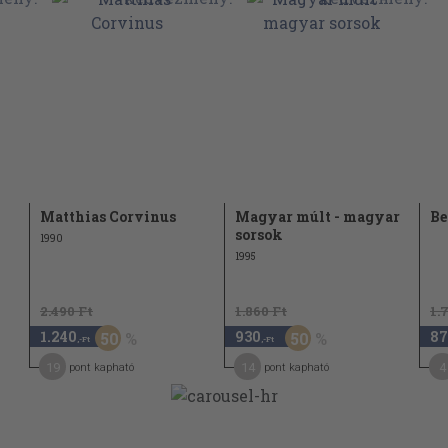
Matthias Corvinus
Magyar múlt - magyar
Be
sorsok
1990
1995
2.490 Ft
1.860 Ft
1.
1.240
930
87
50
50
,-Ft
,-Ft
19
14
4
pont kapható
pont kapható