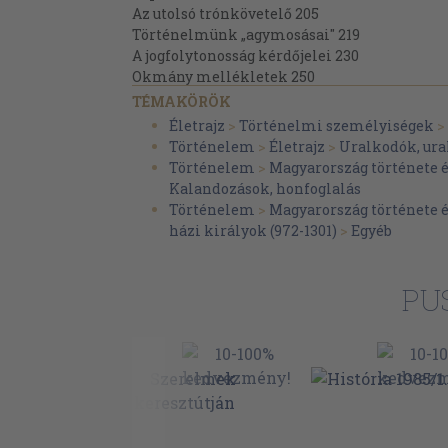
Az utolsó trónkövetelő 205
Történelmünk „agymosásai" 219
A jogfolytonosság kérdőjelei 230
Okmány mellékletek 250
Jegyzetek 289
TÉMAKÖRÖK
Felhasznált fontosabb irodalom 305
Életrajz
>
Történelmi személyiségek
>
Les Arpad vivants (Synthése) 309
Történelem
>
Életrajz
>
Uralkodók, ur
Történelem
>
Magyarország története 
Kalandozások, honfoglalás
Történelem
>
Magyarország története 
házi királyok (972-1301)
>
Egyéb
PU