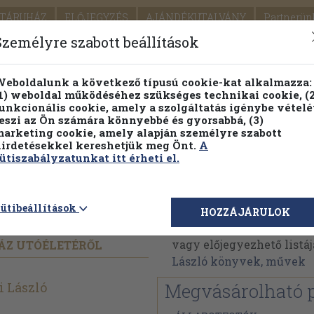
TÁRUHÁZ
ELŐJEGYZÉS
AJÁNDÉKUTALVÁNY
Partnerün
SZÁLLÍTÁS
SEGÍTSÉG
Személyre szabott beállítások
Részletes kereső
Témaköri fa
eboldalunk a következő típusú cookie-kat alkalmazza:
1) weboldal működéséhez szükséges technikai cookie, (2
Vál
unkcionális cookie, amely a szolgáltatás igénybe vételé
eszi az Ön számára könnyebbé és gyorsabbá, (3)
arketing cookie, amely alapján személyre szabott
PILLANATNYI ÁRAINK
FENNTARTHATÓ OLVASMÁN
irdetésekkel kereshetjük meg Önt.
A
ütiszabályzatunkat itt érheti el.
Pusztaszeri László
ütibeállítások
HOZZÁJÁRULOK
Pusztaszeri László műve
vagy előjegyezhető listáj
HÁZ UTÓÉLETÉRŐL
László könyvek, művek
i László
Megvásárolható 