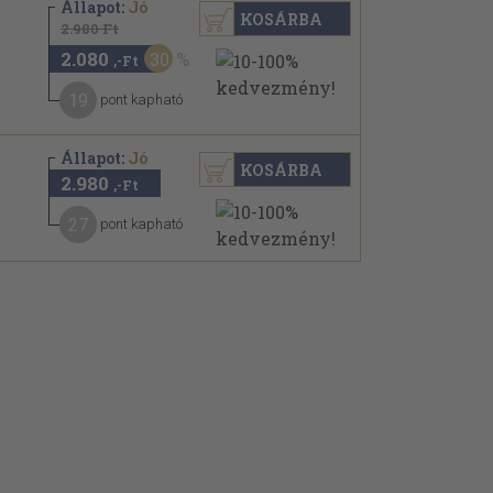
Állapot:
Jó
KOSÁRBA
2.980 Ft
2.080
30
,-Ft
19
pont kapható
Állapot:
Jó
KOSÁRBA
2.980
,-Ft
27
pont kapható