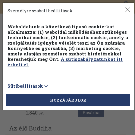
0
Toggle
Főmenü
Könyveink
navigation
Személyre szabott beállítások
Weboldalunk a következő típusú cookie-kat
alkalmazza: (1) weboldal működéséhez szükséges
technikai cookie, (2) funkcionális cookie, amely a
szolgáltatás igénybe vételét teszi az Ön számára
könnyebbé és gyorsabbá, (3) marketing cookie,
amely alapján személyre szabott hirdetésekkel
kereshetjük meg Önt.
A sütiszabályzatunkat itt
érheti el.
Sütibeállítások
Vissza az előző oldalra
HOZZÁJÁRULOK
1.840
Kosárba
,-Ft
Az élő Buddha