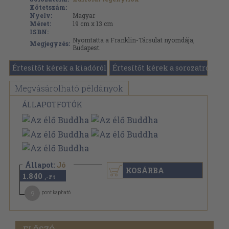
Kötetszám:
Nyelv:
Magyar
Méret:
19 cm x 13 cm
ISBN:
Nyomtatta a Franklin-Társulat nyomdája,
Megjegyzés:
Budapest.
Értesítőt kérek a kiadóról
Értesítőt kérek a sorozatról
Megvásárolható példányok
ÁLLAPOTFOTÓK
Állapot:
Jó
KOSÁRBA
1.840
,-Ft
9
pont kapható