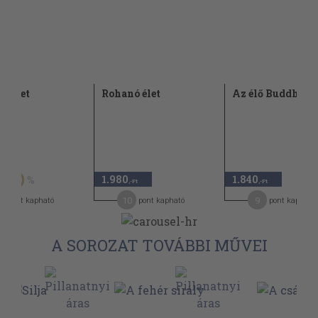
ó élet
Rohanó élet
Az élő Buddha
Ft
1.980
1.840
50
,-Ft
,-Ft
10
9
pont kapható
pont kapható
pont kapható
A SOROZAT TOVÁBBI MŰVEI