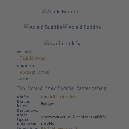
SZERZŐ
Paul Morand
FORDÍTÓ
Kőszegi István
Budapest
'Paul Morand: Az élő Buddha ' összes példány
Kiadó:
Franklin-Társulat
Kiadás
Budapest
helye:
Kiadás éve:
Kötés
Aranyozott gerincű kiadói vászonkötés
típusa:
Oldalszám:
169
oldal
Sorozatcím:
Külföldi regényírók