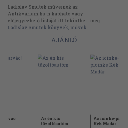
Ladislav Smutek műveinek az
Antikvarium.hu-n kapható vagy
előjegyezhető listáját itt tekintheti meg:
Ladislav Smutek könyvek, művek
AJÁNLÓ
 Szervác!
Az én kis
Az icinke-picin
tűzoltóautóm
Kék Madár