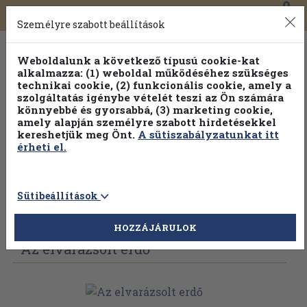
0
Toggle
Főmenü
Könyveink
navigation
Személyre szabott beállítások
Weboldalunk a következő típusú cookie-kat
alkalmazza: (1) weboldal működéséhez szükséges
technikai cookie, (2) funkcionális cookie, amely a
szolgáltatás igénybe vételét teszi az Ön számára
könnyebbé és gyorsabbá, (3) marketing cookie,
amely alapján személyre szabott hirdetésekkel
kereshetjük meg Önt.
A sütiszabályzatunkat itt
érheti el.
Sütibeállítások
Vissza az előző oldalra
Válasszon példányt
HOZZÁJÁRULOK
Az elvarázsolt erdő