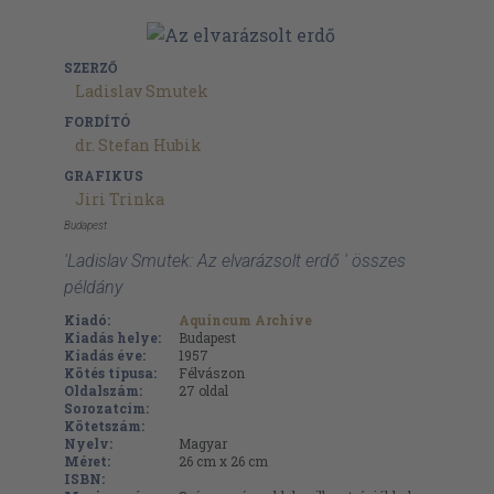
SZERZŐ
Ladislav Smutek
FORDÍTÓ
dr. Stefan Hubik
GRAFIKUS
Jiri Trinka
Budapest
'Ladislav Smutek: Az elvarázsolt erdő ' összes
példány
Kiadó:
Aquincum Archive
Kiadás helye:
Budapest
Kiadás éve:
1957
Kötés típusa:
Félvászon
Oldalszám:
27
oldal
Sorozatcím:
Kötetszám:
Nyelv:
Magyar
Méret:
26 cm x 26 cm
ISBN: