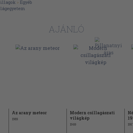
sillagok
>
Egyéb
251
ilágegyetem
261
291
AJÁNLÓ
293
311
321
322
324
327
Az arany meteor
Modern csillagászati
Né
világkép
19
1989
1969
195