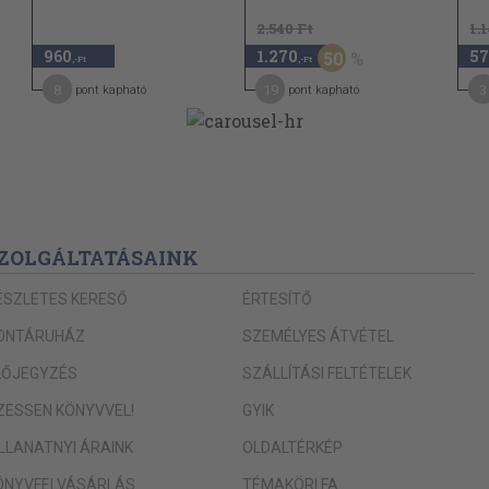
2.540 Ft
1.
960
1.270
57
50
,-Ft
,-Ft
8
19
3
pont kapható
pont kapható
ZOLGÁLTATÁSAINK
ÉSZLETES KERESŐ
ÉRTESÍTŐ
ONTÁRUHÁZ
SZEMÉLYES ÁTVÉTEL
LŐJEGYZÉS
SZÁLLÍTÁSI FELTÉTELEK
IZESSEN KÖNYVVEL!
GYIK
ILLANATNYI ÁRAINK
OLDALTÉRKÉP
ÖNYVFELVÁSÁRLÁS
TÉMAKÖRI FA