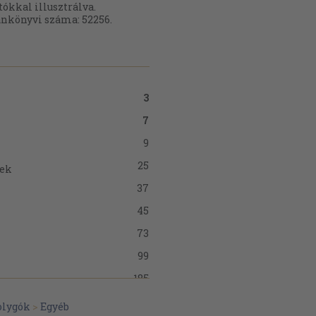
tókkal illusztrálva.
nkönyvi száma: 52256.
3
7
9
25
yek
37
45
73
99
185
193
olygók
>
Egyéb