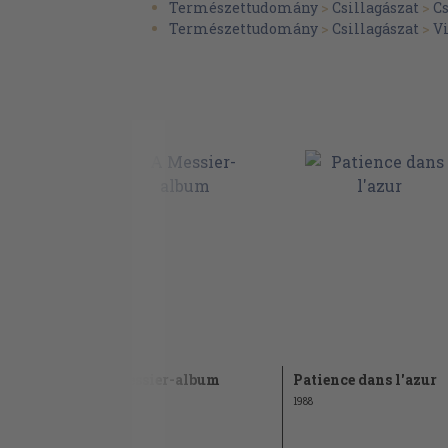
Természettudomány
>
Csillagászat
>
C
Csillagvárosunk, a Galaxis
Természettudomány
>
Csillagászat
>
V
A tér mélységei felé
Epilógus
Függelék
Táblázatok
Forrásmunkák jegyzéke
Névmutató
Tárgymutató
Tartalomjegyzék
A Messier-album
Patience dans l'azur
1985
1988