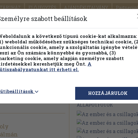
TÁRUHÁZ
ELŐJEGYZÉS
AJÁNDÉKUTALVÁNY
Partnerün
SZÁLLÍTÁS
SEGÍTSÉG
Személyre szabott beállítások
1.
Részletes kereső
Témaköri fa
eboldalunk a következő típusú cookie-kat alkalmazza:
1) weboldal működéséhez szükséges technikai cookie, (2
KIADV
unkcionális cookie, amely a szolgáltatás igénybe vételé
LEGNA
eszi az Ön számára könnyebbé és gyorsabbá, (3)
arketing cookie, amely alapján személyre szabott
PILLANATNYI ÁRAINK
FENNTARTHATÓ OLVASMÁN
irdetésekkel kereshetjük meg Önt.
A
ütiszabályzatunkat itt érheti el.
illagok
ütibeállítások
Megvásárolható 
HOZZÁJÁRULOK
ÁLLAPOTFOTÓK
oly
Kálmán