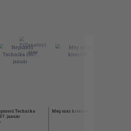
pszerű Technika
Még száz kísérlet
A természe
57. január
igájában
7