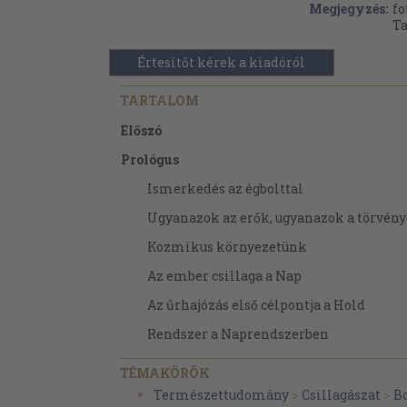
Megjegyzés:
fo
Ta
Értesítőt kérek a kiadóról
TARTALOM
Előszó
Prológus
Ismerkedés az égbolttal
Ugyanazok az erők, ugyanazok a törvén
Kozmikus környezetünk
Az ember csillaga a Nap
Az űrhajózás első célpontja a Hold
Rendszer a Naprendszerben
Van-e élet a Földön kívül?
TÉMAKÖRÖK
Ahol más napok ragyognak
Természettudomány
>
Csillagászat
>
B