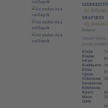
SZERKESZTŐ
Dr. Sólyom
GRAFIKUS
ifj. Gunda
Budapest
'Gauser Károly: 
összes példány
Kiadó:
T
Kiadás
B
helye:
Kiadás éve:
19
Kötés
Fé
típusa:
Oldalszám:
3
Sorozatcím:
Kötetszám:
Nyelv:
M
Méret:
25
ISBN:
Fe