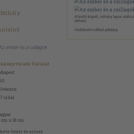
 Mihály
A borító kopott, néhány lapon aláhú
látható.
 Antalné
Védőborító nélküli példány.
Az ember és a csillagok '
ankönyvkiadó Vállalat
udapest
63
lvászon
27
oldal
agyar
 cm x 18 cm
kete-fehér és színes