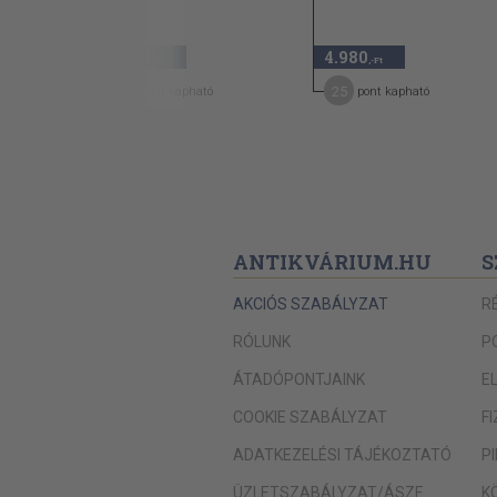
3.180
4.980
,-Ft
,-Ft
25
25
pont kapható
pont kapható
ANTIKVÁRIUM.HU
S
AKCIÓS SZABÁLYZAT
R
RÓLUNK
P
ÁTADÓPONTJAINK
E
COOKIE SZABÁLYZAT
F
ADATKEZELÉSI TÁJÉKOZTATÓ
P
ÜZLETSZABÁLYZAT/ÁSZF
K