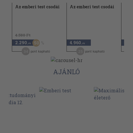
dái
Az emberi test csodái
Az emberi test csodái
Az e
4.580 Ft
4.36
2.290
4.960
2.1
50
,-Ft
,-Ft
34
25
pont kapható
pont kapható
AJÁNLÓ