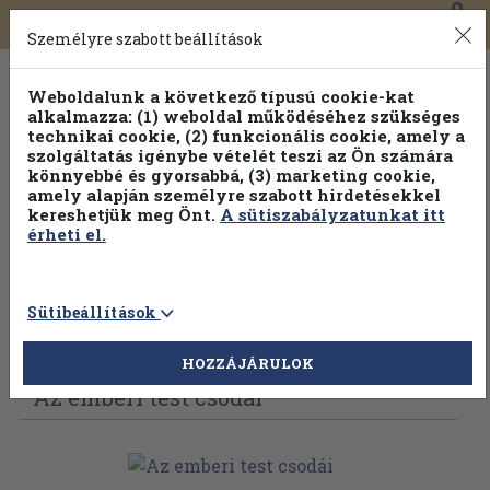
0
Toggle
Főmenü
Könyveink
navigation
Személyre szabott beállítások
Weboldalunk a következő típusú cookie-kat
alkalmazza: (1) weboldal működéséhez szükséges
technikai cookie, (2) funkcionális cookie, amely a
szolgáltatás igénybe vételét teszi az Ön számára
könnyebbé és gyorsabbá, (3) marketing cookie,
amely alapján személyre szabott hirdetésekkel
kereshetjük meg Önt.
A sütiszabályzatunkat itt
érheti el.
Sütibeállítások
Vissza az előző oldalra
Válasszon példányt
HOZZÁJÁRULOK
Az emberi test csodái