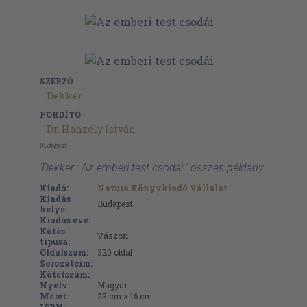
SZERZŐ
Dekker
FORDÍTÓ
Dr. Hanzély István
Budapest
'Dekker : Az emberi test csodái ' összes példány
Kiadó:
Natura Könyvkiadó Vállalat
Kiadás
Budapest
helye:
Kiadás éve:
Kötés
Vászon
típusa:
Oldalszám:
320
oldal
Sorozatcím:
Kötetszám:
Nyelv:
Magyar
Méret:
23 cm x 16 cm