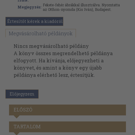
ISBN:
Fekete-fehér ábrákkal illusztrálva. Nyomtatta
Megjegyzés:
az Otthon-nyomda (Kis Iván), Budapest.
Értesítőt kérek a kiadóról
Megvásárolható példányok
Nincs megvásárolható példány
A könyv összes megrendelhető példánya
elfogyott. Ha kívánja, előjegyezheti a
könyvet, és amint a könyv egy újabb
példánya elérhető lesz, értesítjük.
Előjegyzem
ELŐSZÓ
TARTALOM