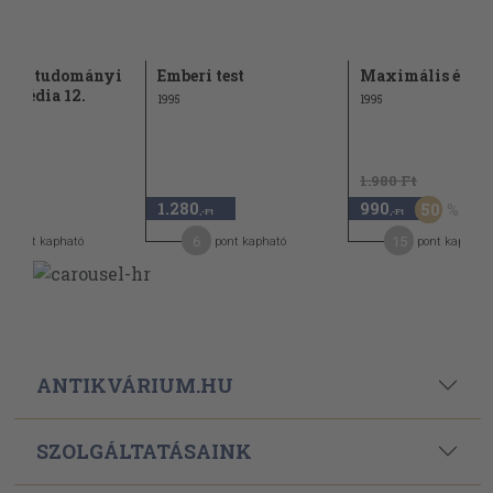
észettudományi
Emberi test
Maximális élete
lopédia 12.
1995
1995
1.980 Ft
1.280
990
50
,-Ft
,-Ft
,-Ft
4
6
15
pont kapható
pont kapható
pont kapható
ANTIKVÁRIUM.HU
SZOLGÁLTATÁSAINK