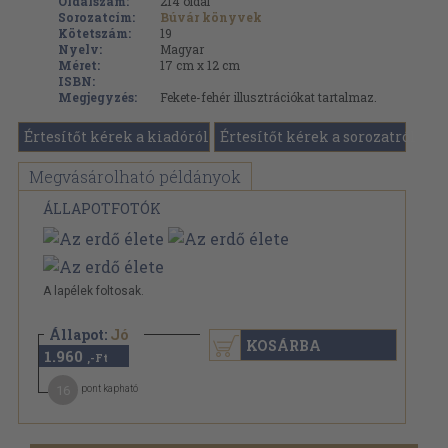
Oldalszám:
214
oldal
Sorozatcím:
Búvár könyvek
Kötetszám:
19
Nyelv:
Magyar
Méret:
17 cm x 12 cm
ISBN:
Megjegyzés:
Fekete-fehér illusztrációkat tartalmaz.
Értesítőt kérek a kiadóról
Értesítőt kérek a sorozatról
Megvásárolható példányok
ÁLLAPOTFOTÓK
A lapélek foltosak.
Állapot:
Jó
KOSÁRBA
1.960
,-Ft
16
pont kapható