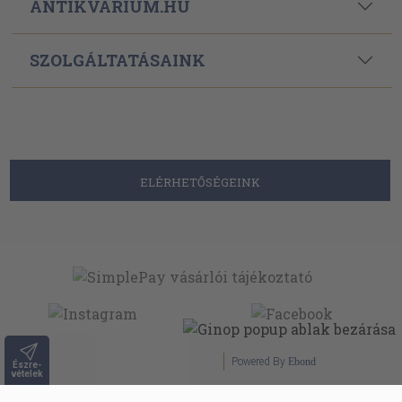
ANTIKVÁRIUM.HU
SZOLGÁLTATÁSAINK
ELÉRHETŐSÉGEINK
Powered By
Ebond
Észre-
vételek