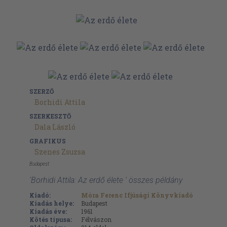
SZERZŐ
Borhidi Attila
SZERKESZTŐ
Dala László
GRAFIKUS
Szenes Zsuzsa
Budapest
'Borhidi Attila: Az erdő élete ' összes példány
Kiadó:
Móra Ferenc Ifjúsági Könyvkiadó
Kiadás helye:
Budapest
Kiadás éve:
1961
Kötés típusa:
Félvászon