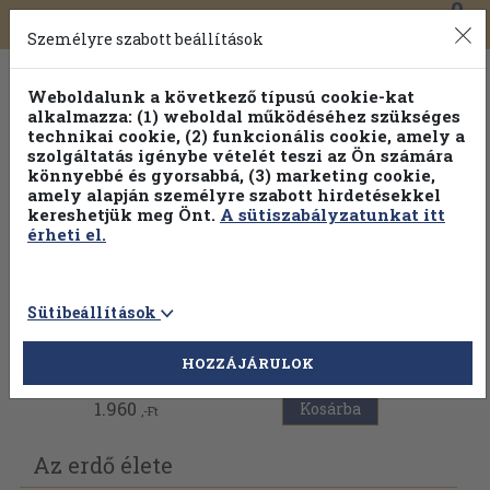
0
Toggle
Főmenü
Könyveink
navigation
Személyre szabott beállítások
Weboldalunk a következő típusú cookie-kat
alkalmazza: (1) weboldal működéséhez szükséges
technikai cookie, (2) funkcionális cookie, amely a
szolgáltatás igénybe vételét teszi az Ön számára
könnyebbé és gyorsabbá, (3) marketing cookie,
amely alapján személyre szabott hirdetésekkel
kereshetjük meg Önt.
A sütiszabályzatunkat itt
érheti el.
Sütibeállítások
Vissza az előző oldalra
HOZZÁJÁRULOK
1.960
Kosárba
,-Ft
Az erdő élete