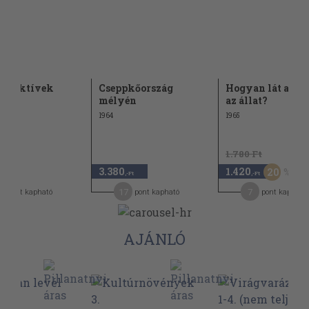
detektívek
Cseppkőország
Hogyan lát az em
mélyén
az állat?
1964
1965
1.780 Ft
3.380
1.420
20
-Ft
,-Ft
,-Ft
17
7
pont kapható
pont kapható
pont kapható
AJÁNLÓ