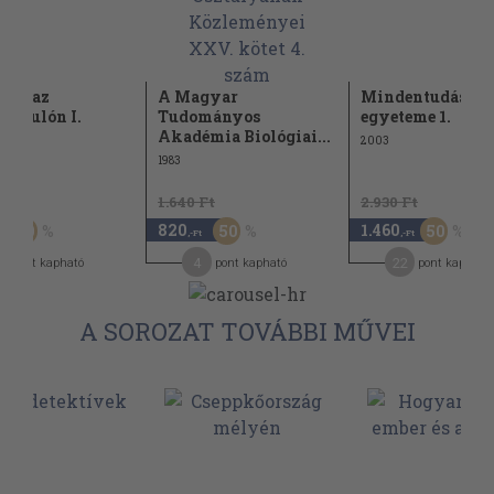
gia az
A Magyar
Mindentudás
fordulón I.
Tudományos
egyeteme 1.
Akadémia Biológiai...
2003
1983
Ft
1.640 Ft
2.930 Ft
820
1.460
50
50
50
,-Ft
,-Ft
4
22
pont kapható
pont kapható
pont kapható
A SOROZAT TOVÁBBI MŰVEI