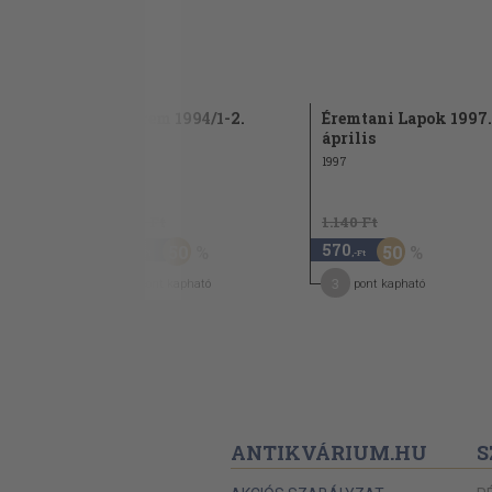
1.
Az érem 1994/1-2.
Éremtani Lapok 1997.
április
1997
1997
1.780 Ft
1.140 Ft
890
570
50
50
,-Ft
,-Ft
8
3
pont kapható
pont kapható
ANTIKVÁRIUM.HU
S