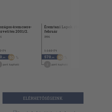
szágos éremcsere-
Éremtani Lapok 1996.
Országos 
zvetítés 2001/2.
február
közvetítés
1
1996
2000
0 Ft
1.140 Ft
960 Ft
0
570
480
50
50
50
,-Ft
,-Ft
,-Ft
3
4
pont kapható
pont kapható
pont kap
ELÉRHETŐSÉGEINK