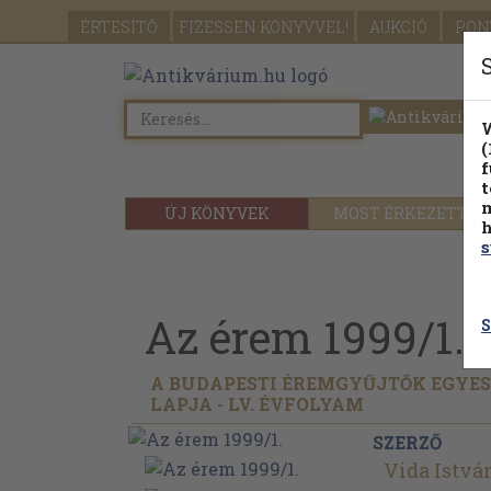
ÉRTESÍTŐ
FIZESSEN
KÖNYVVEL!
AUKCIÓ
PON
W
(
f
t
m
ÚJ KÖNYVEK
MOST ÉRKEZETT
h
s
Az érem 1999/
1.
S
A BUDAPESTI ÉREMGYŰJTŐK EGYE
LAPJA - LV. ÉVFOLYAM
SZERZŐ
Vida Istvá