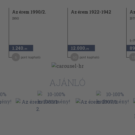
Az érem 1990/2.
Az érem 1922-1942
Az
1990
197
1.
1.240
12.000
89
,-Ft
,-Ft
6
60
1
pont kapható
pont kapható
AJÁNLÓ