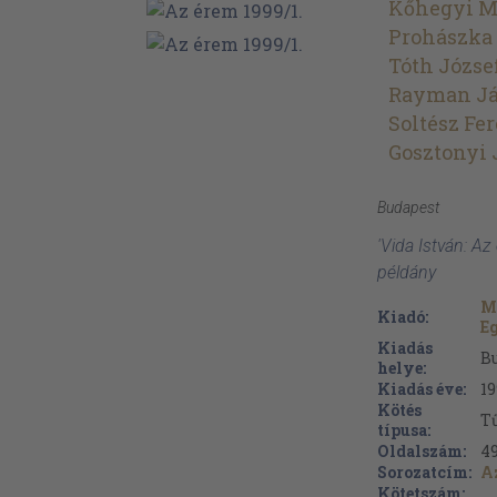
Kőhegyi M
Prohászka 
Tóth Józse
Rayman J
Soltész Fe
Gosztonyi 
Budapest
'Vida István: A
példány
M
Kiadó:
E
Kiadás
B
helye:
Kiadás éve:
19
Kötés
Tű
típusa:
Oldalszám:
4
Sorozatcím:
A
Kötetszám: