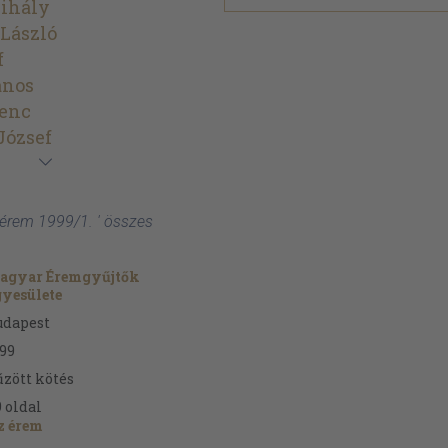
ihály
László
f
ános
renc
József
z érem 1999/1. ' összes
agyar Éremgyűjtők
gyesülete
udapest
99
zött kötés
9
oldal
z érem