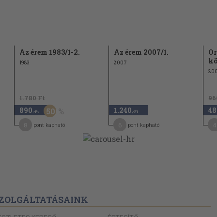
Az érem 1983/1-2.
Az érem 2007/1.
Or
kö
1983
2007
200
1.780 Ft
96
890
1.240
48
50
,-Ft
,-Ft
8
6
4
pont kapható
pont kapható
ZOLGÁLTATÁSAINK