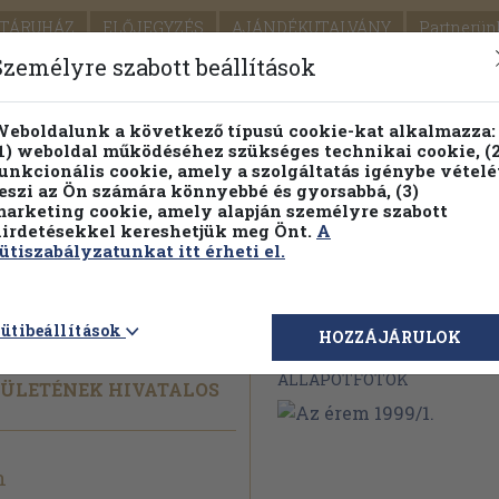
TÁRUHÁZ
ELŐJEGYZÉS
AJÁNDÉKUTALVÁNY
Partnerün
SZÁLLÍTÁS
SEGÍTSÉG
Személyre szabott beállítások
Részletes kereső
Témaköri fa
eboldalunk a következő típusú cookie-kat alkalmazza:
1) weboldal működéséhez szükséges technikai cookie, (2
Vál
unkcionális cookie, amely a szolgáltatás igénybe vételé
eszi az Ön számára könnyebbé és gyorsabbá, (3)
arketing cookie, amely alapján személyre szabott
PILLANATNYI ÁRAINK
FENNTARTHATÓ OLVASMÁN
irdetésekkel kereshetjük meg Önt.
A
ütiszabályzatunkat itt érheti el.
ütibeállítások
Megvásárolható 
HOZZÁJÁRULOK
ÁLLAPOTFOTÓK
SÜLETÉNEK HIVATALOS
n