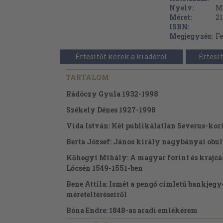
Nyelv:
M
Méret:
21
ISBN:
Megjegyzés:
Fe
Értesítőt kérek a kiadóról
Értesít
TARTALOM
Rádóczy Gyula 1932-1998
Székely Dénes 1927-1998
Vida István: Két publikálatlan Severus-kor
Berta József: János király nagybányai obul
Kőhegyi Mihály: A magyar forint és krajcá
Lőcsén 1549-1551-ben
Bene Attila: Ismét a pengő címletű bankjeg
méreteltéréseiről
Bóna Endre: 1848-as aradi emlékérem