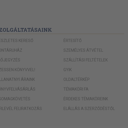
ZOLGÁLTATÁSAINK
ÉSZLETES KERESŐ
ÉRTESÍTŐ
ONTÁRUHÁZ
SZEMÉLYES ÁTVÉTEL
LŐJEGYZÉS
SZÁLLÍTÁSI FELTÉTELEK
IZESSEN KÖNYVVEL!
GYIK
ILLANATNYI ÁRAINK
OLDALTÉRKÉP
ÖNYVFELVÁSÁRLÁS
TÉMAKÖRI FA
SOMAGKÖVETÉS
ÉRDEKES TÉMAKÖREINK
ÍRLEVÉL FELIRATKOZÁS
ELÁLLÁS A SZERZŐDÉSTŐL