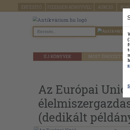
ÉRTESÍTŐ
FIZESSEN
KÖNYVVEL!
AUKCIÓ
PON
W
(
f
t
m
ÚJ KÖNYVEK
MOST ÉRKEZETT
h
s
Az Európai Unió
S
élelmiszergazda
(dedikált példán