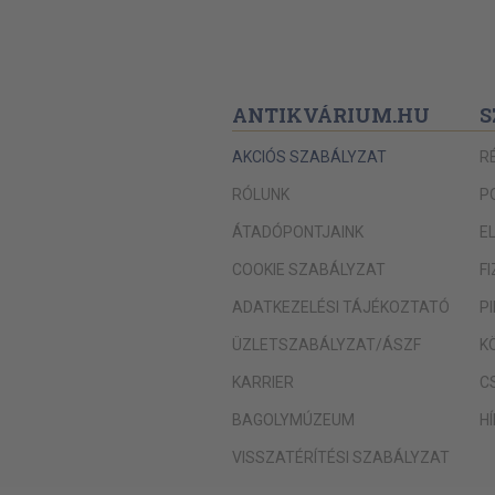
ANTIKVÁRIUM.HU
S
AKCIÓS SZABÁLYZAT
R
RÓLUNK
P
ÁTADÓPONTJAINK
E
COOKIE SZABÁLYZAT
F
ADATKEZELÉSI TÁJÉKOZTATÓ
P
ÜZLETSZABÁLYZAT/ÁSZF
K
KARRIER
C
BAGOLYMÚZEUM
H
VISSZATÉRÍTÉSI SZABÁLYZAT