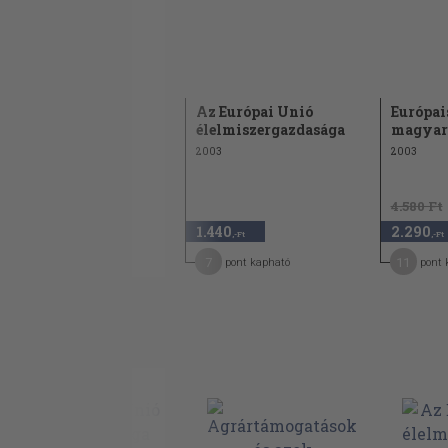
Deák Ferenc
Az Európai Unió
Európai
emlékkönyv
élelmiszergazdasága
magyars
2003
2003
2003
4.580 Ft
1.580
1.440
2.290
,-Ft
,-Ft
,-Ft
8
7
11
pont kapható
pont kapható
pont 