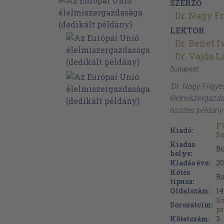
SZERZŐ
Dr. Nagy F
LEKTOR
Dr. Benet 
Dr. Vajda L
Budapest
'Dr. Nagy Frigye
élelmiszergazda
összes példány
F
Kiadó:
Sz
Kiadás
B
helye:
Kiadás éve:
20
Kötés
Ra
típusa:
Oldalszám:
14
S
Sorozatcím:
p
Kötetszám:
3