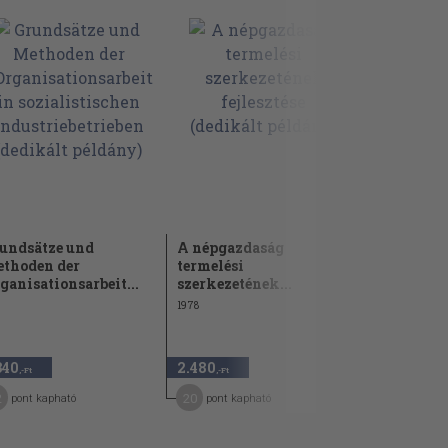
undsätze und
A népgazdaság
Tájékoztat
thoden der
termelési
népgazdasá
ganisationsarbeit...
szerkezetének...
tervének..
1978
1970
1.940 Ft
340
2.480
970
50
,-Ft
,-Ft
,-Ft
2
20
5
pont kapható
pont kapható
pont kap