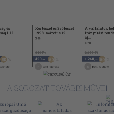
ság és
Kertészet és Szőlészet
A vállalatok be
ág I-II.
1998. március 12.
irányítási rends
új...
1998
1970
840 Ft
2.480 Ft
420
1.240
50
50
50
,-Ft
,-Ft
2
6
kapható
pont kapható
pont kapható
A SOROZAT TOVÁBBI MŰVEI