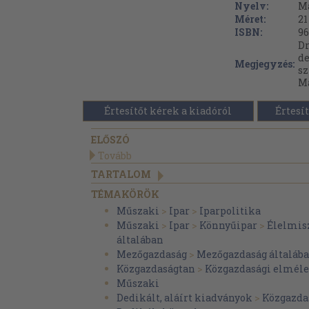
Nyelv:
M
Méret:
21
ISBN:
96
Dr
de
Megjegyzés:
sz
Má
Értesítőt kérek a kiadóról
Értesít
ELŐSZÓ
Tovább
TARTALOM
TÉMAKÖRÖK
Műszaki
>
Ipar
>
Iparpolitika
Műszaki
>
Ipar
>
Könnyűipar
>
Élelmis
általában
Mezőgazdaság
>
Mezőgazdaság általáb
Közgazdaságtan
>
Közgazdasági elmél
Műszaki
Dedikált, aláírt kiadványok
>
Közgazda