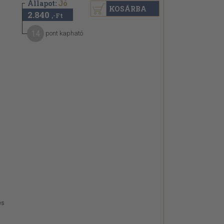
Állapot:
Jó
KOSÁRBA
2.840
,-Ft
14
pont kapható
es