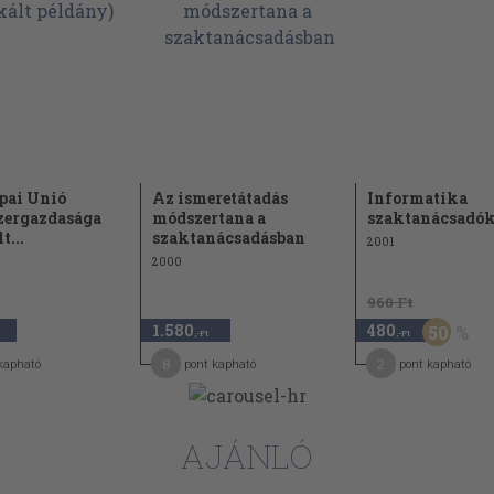
pai Unió
Az ismeretátadás
Informatika
zergazdasága
módszertana a
szaktanácsadó
t...
szaktanácsadásban
2001
2000
960 Ft
1.580
480
50
,-Ft
,-Ft
8
2
kapható
pont kapható
pont kapható
AJÁNLÓ