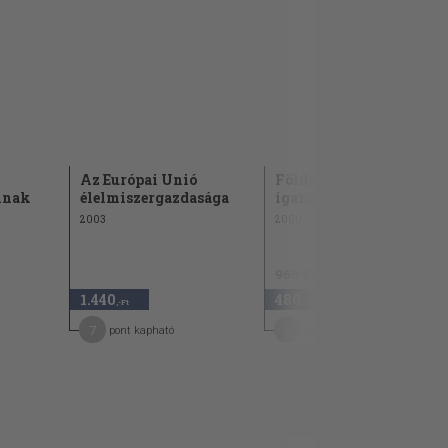
Az Európai Unió
Földművelésügyi
knak
élelmiszergazdasága
igazgatás
2003
2000
960 Ft
1.440
480
50
,-Ft
,-Ft
7
2
pont kapható
pont kapható