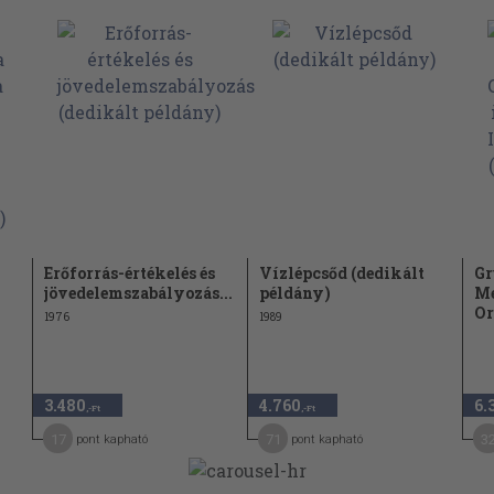
Erőforrás-értékelés és
Vízlépcsőd (dedikált
Gr
jövedelemszabályozás...
példány)
Me
Or
1976
1989
3.480
4.760
6.
,-Ft
,-Ft
17
71
3
pont kapható
pont kapható