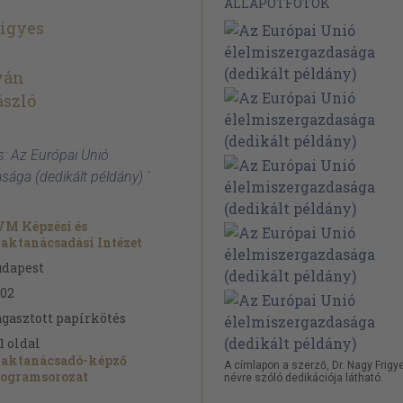
ÁLLAPOTFOTÓK
rigyes
Iván
ászló
s: Az Európai Unió
sága (dedikált példány) '
VM Képzési és
aktanácsadási Intézet
udapest
02
gasztott papírkötés
1
oldal
zaktanácsadó-képző
A címlapon a szerző, Dr. Nagy Frigy
rogramsorozat
névre szóló dedikációja látható.