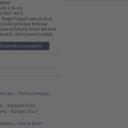
agyar
 cm x 14 cm
3-9317-40-3
. Nagy Frigyes szerző által
dikált példány. Néhány
ínes és fekete-fehér ábrával.
sodik, átdolgozott kiadás.
őt kérek a sorozatról
zeripar
>
Élelmiszeripar
an
>
Agrárpolitika
etek
>
Európai Unió
ságtan
>
Szerző által
>