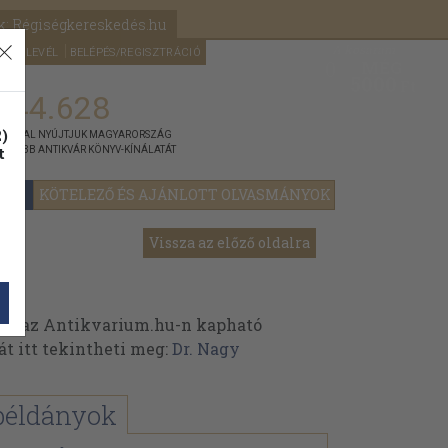
k: Régiségkereskedés.hu
A kosaram
HÍRLEVÉL
BELÉPÉS/REGISZTRÁCIÓ
MÉG
0
5000
Ft
144.628
)
ÁNNYAL NYÚJTJUK MAGYARORSZÁG
t
GYOBB ANTIKVÁR KÖNYV-KÍNÁLATÁT
YOK
KÖTELEZŐ ÉS AJÁNLOTT OLVASMÁNYOK
Vissza az előző oldalra
ek az Antikvarium.hu-n kapható
át itt tekintheti meg:
Dr. Nagy
példányok