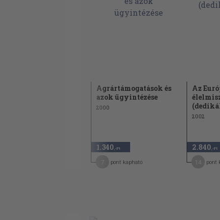
Az Európai Unió
Agrártámogatások és
Az Euró
agrárgazdasága
azok ügyintézése
élelmis
(dedikál
2000
2000
2002
840
1.340
2.840
,-Ft
,-Ft
,-Ft
7
7
14
pont kapható
pont kapható
pont 