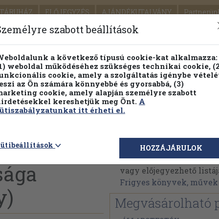
TÁRUHÁZ
ELŐJEGYZÉS
AJÁNDÉKUTALVÁNY
Partnerün
SZÁLLÍTÁS
SEGÍTSÉG
Személyre szabott beállítások
1.
Részletes kereső
Témaköri fa
eboldalunk a következő típusú cookie-kat alkalmazza:
1) weboldal működéséhez szükséges technikai cookie, (2
KIADV
unkcionális cookie, amely a szolgáltatás igénybe vételé
LEGNA
eszi az Ön számára könnyebbé és gyorsabbá, (3)
arketing cookie, amely alapján személyre szabott
PILLANATNYI ÁRAINK
FENNTARTHATÓ OLVASMÁN
irdetésekkel kereshetjük meg Önt.
A
ütiszabályzatunkat itt érheti el.
Dr. Nagy Frigyes
ütibeállítások
HOZZÁJÁRULOK
Dr. Nagy Frigyes művein
sága
vagy előjegyezhető listáj
Frigyes könyvek, művek
y)
Megvásárolható 