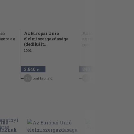
lső
Az Európai Unió
Az Európai Unió
zere az
élelmiszergazdasága
agrárgazdasága
(dedikált...
2000
2002
2.840
840
,-Ft
,-Ft
14
7
pont kapható
pont kapható