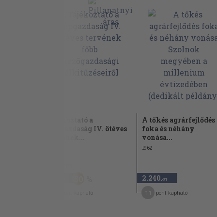
az
Tájékoztató a
A tőkés agrárfejlődés
s
népgazdaság IV. ötéves
foka és néhány
an
tervének...
vonása...
1970
1962
1.940 Ft
970
2.240
50
,-Ft
,-Ft
5
11
pont kapható
pont kapható