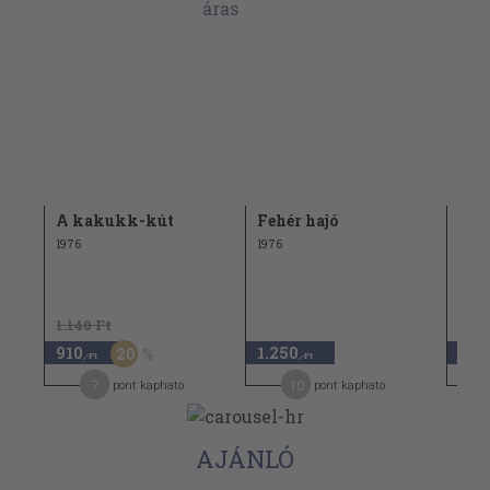
a
A kakukk-kút
Fehér hajó
"39
szé
1976
1976
kül
sor
1.140 Ft
910
1.250
120
20
,-Ft
,-Ft
7
10
pont kapható
pont kapható
AJÁNLÓ