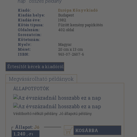
nap ' összes példány
Kiadó:
Európa Könyvkiadó
Kiadás helye:
Budapest
Kiadás éve:
1982
Kötés típusa:
Fűzött kemény papírkötés
Oldalszám:
402
oldal
Sorozatcím:
Kötetszám:
Nyelv:
Magyar
Méret:
20 cm x 13 cm
ISBN:
963-07-2607-6
Értesítőt kérek a kiadóról
Megvásárolható példányok
ÁLLAPOTFOTÓK
Védőborító nélküli példány. Jó állapotú példány.
Állapot:
Jó
KOSÁRBA
1.240
,-Ft