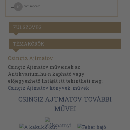
10
pont kapható
FÜLSZÖVEG
TÉMAKÖRÖK
Csingiz Ajtmatov
Csingiz Ajtmatov műveinek az
Antikvarium.hu-n kapható vagy
előjegyezhető listáját itt tekintheti meg:
Csingiz Ajtmatov könyvek, művek
CSINGIZ AJTMATOV TOVÁBBI
MŰVEI