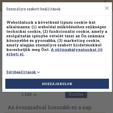
0
Toggle
Főmenü
Könyveink
navigation
Személyre szabott beállítások
Weboldalunk a következő típusú cookie-kat
alkalmazza: (1) weboldal működéséhez szükséges
technikai cookie, (2) funkcionális cookie, amely a
szolgáltatás igénybe vételét teszi az Ön számára
könnyebbé és gyorsabbá, (3) marketing cookie,
amely alapján személyre szabott hirdetésekkel
kereshetjük meg Önt.
A sütiszabályzatunkat itt
érheti el.
Sütibeállítások
Vissza az előző oldalra
HOZZÁJÁRULOK
1.240
Kosárba
,-Ft
Az évszázadnál hosszabb ez a nap