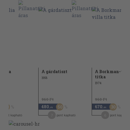
iblia
A gárdatiszt
A Borkman-vill
titka
1958
1974
Ft
960 Ft
960 Ft
480
670
50
50
30
,-Ft
,-Ft
2
7
6
pont kapható
pont kapható
pont kapható