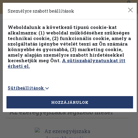
0
Toggle
Főmenü
Könyveink
navigation
Személyre szabott beállítások
Weboldalunk a következő típusú cookie-kat
alkalmazza: (1) weboldal működéséhez szükséges
technikai cookie, (2) funkcionális cookie, amely a
szolgáltatás igénybe vételét teszi az Ön számára
könnyebbé és gyorsabbá, (3) marketing cookie,
amely alapján személyre szabott hirdetésekkel
kereshetjük meg Önt.
A sütiszabályzatunkat itt
érheti el.
Sütibeállítások
Vissza az előző oldalra
Válasszon példányt
HOZZÁJÁRULOK
Az ezeregyéjszaka legszebb meséi