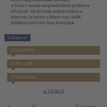
A könyv összes megrendelhető példánya
elfogyott. Ha kívánja, előjegyezheti a
könyvet, és amint a könyv egy újabb
példánya elérhető lesz, értesítjük.
Előjegyzem
FÜLSZÖVEG
TARTALOM
TÉMAKÖRÖK
AJÁNLÓ