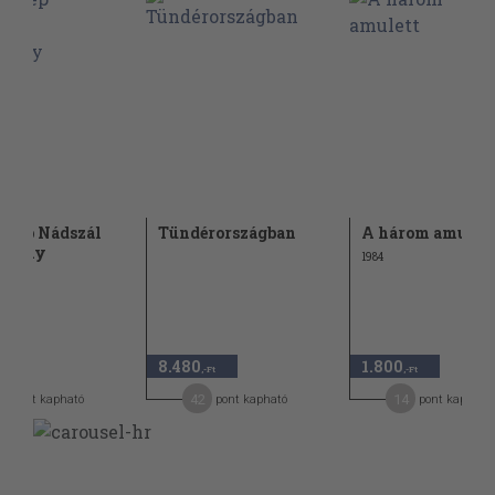
szép Nádszál
Tündérországban
A három amulett
sszony
1984
8.480
1.800
,-Ft
,-Ft
,-Ft
1
42
14
pont kapható
pont kapható
pont kapható