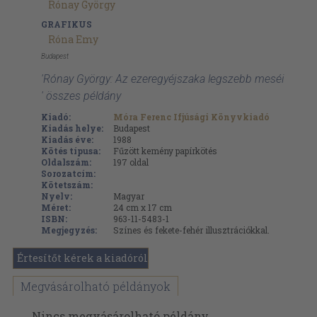
Rónay György
GRAFIKUS
Róna Emy
Budapest
'Rónay György: Az ezeregyéjszaka legszebb meséi
' összes példány
Kiadó:
Móra Ferenc Ifjúsági Könyvkiadó
Kiadás helye:
Budapest
Kiadás éve:
1988
Kötés típusa:
Fűzött kemény papírkötés
Oldalszám:
197
oldal
Sorozatcím:
Kötetszám:
Nyelv:
Magyar
Méret:
24 cm x 17 cm
ISBN:
963-11-5483-1
Megjegyzés:
Színes és fekete-fehér illusztrációkkal.
Értesítőt kérek a kiadóról
Megvásárolható példányok
Nincs megvásárolható példány