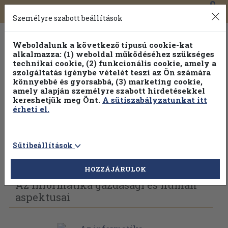
0
Toggle
Főmenü
Könyveink
navigation
Személyre szabott beállítások
Weboldalunk a következő típusú cookie-kat
alkalmazza: (1) weboldal működéséhez szükséges
technikai cookie, (2) funkcionális cookie, amely a
szolgáltatás igénybe vételét teszi az Ön számára
könnyebbé és gyorsabbá, (3) marketing cookie,
Válogasson több mint 1.000.000 kiadványunk közül
10-
amely alapján személyre szabott hirdetésekkel
100% kedvezménnyel!
kereshetjük meg Önt.
A sütiszabályzatunkat itt
érheti el.
Sütibeállítások
Vissza az előző oldalra
Válasszon példányt
HOZZÁJÁRULOK
Az informatika gazdasági és humán
aspektusai