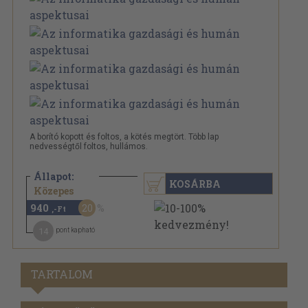
A borító kopott és foltos, a kötés megtört. Több lap
nedvességtől foltos, hullámos.
Állapot:
KOSÁRBA
1.180 Ft
Közepes
940
20
,-Ft
14
pont kapható
TARTALOM