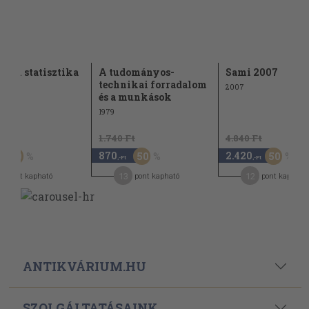
sági statisztika
A tudományos-
Sami 2007
technikai forradalom
2007
és a munkások
1979
t
1.740 Ft
4.840 Ft
870
2.420
50
50
50
,-Ft
,-Ft
13
12
pont kapható
pont kapható
pont kapható
ANTIKVÁRIUM.HU
SZOLGÁLTATÁSAINK