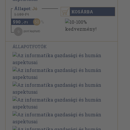
Állapot:
Jó
KOSÁRBA
1.180 Ft
590
50
,-Ft
9
pont kapható
ÁLLAPOTFOTÓK