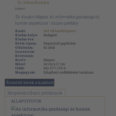
Dr. Dobos Borbála
Budapest
'Dr. Kovács Magda: Az informatika gazdasági és
humán aspektusai ' összes példány
Kiadó:
LSI Oktatóközpont
Kiadás helye:
Budapest
Kiadás éve:
Kötés típusa:
Ragasztott papírkötés
Oldalszám:
82
oldal
Sorozatcím:
Kötetszám:
Nyelv:
Magyar
Méret:
24 cm x 17 cm
ISBN:
963-577-178-9
Megjegyzés:
Kihajtható mellékleteket tartalmaz.
Értesítőt kérek a kiadóról
Megvásárolható példányok
ÁLLAPOTFOTÓK