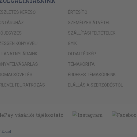
ZOLGÁLTATÁSAINK
259
ÉSZLETES KERESŐ
ÉRTESÍTŐ
271
ONTÁRUHÁZ
SZEMÉLYES ÁTVÉTEL
279
LŐJEGYZÉS
SZÁLLÍTÁSI FELTÉTELEK
305
306
IZESSEN KÖNYVVEL!
GYIK
325
ILLANATNYI ÁRAINK
OLDALTÉRKÉP
340
ÖNYVFELVÁSÁRLÁS
TÉMAKÖRI FA
372
SOMAGKÖVETÉS
ÉRDEKES TÉMAKÖREINK
372
cok
ÍRLEVÉL FELIRATKOZÁS
ELÁLLÁS A SZERZŐDÉSTŐL
379
386
394
400
413
y
Ebond