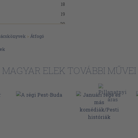
18
19
20
20
ácskönyvek
>
Átfogó
22
vek
25
26
MAGYAR ELEK TOVÁBBI MŰVEI
28
29
31
32
35
36
37