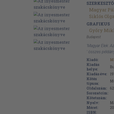
SZERKESZTŐ
Magyar Pá
Siklós Olg
GRAFIKUS
Győry Mik
Budapest
'Magyar Elek: 
' összes példán
Kiadó:
M
Kiadás
B
helye:
Kiadás éve:
19
Kötés
M
típusa:
Oldalszám:
62
Sorozatcím:
Kötetszám:
Nyelv:
M
Méret:
20
ISBN: