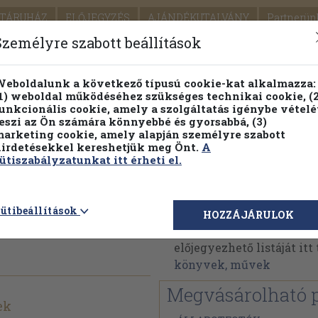
TÁRUHÁZ
ELŐJEGYZÉS
AJÁNDÉKUTALVÁNY
Partnerün
SZÁLLÍTÁS
SEGÍTSÉG
Személyre szabott beállítások
1.
Részletes kereső
Témaköri fa
eboldalunk a következő típusú cookie-kat alkalmazza:
1) weboldal működéséhez szükséges technikai cookie, (2
KIADV
unkcionális cookie, amely a szolgáltatás igénybe vételé
LEGNA
eszi az Ön számára könnyebbé és gyorsabbá, (3)
arketing cookie, amely alapján személyre szabott
PILLANATNYI ÁRAINK
FENNTARTHATÓ OLVASMÁN
irdetésekkel kereshetjük meg Önt.
A
ütiszabályzatunkat itt érheti el.
Magyar Elek
ütibeállítások
HOZZÁJÁRULOK
Magyar Elek műveinek a
előjegyezhető listáját it
könyvek, művek
Megvásárolható 
ek