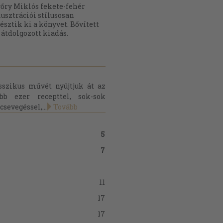
őry Miklós fekete-fehér
lusztrációi stílusosan
észtik ki a könyvet. Bővített
 átdolgozott kiadás.
szikus művét nyújtjuk át az
bb ezer recepttel, sok-sok
csevegéssel,...
Tovább
5
7
11
17
17