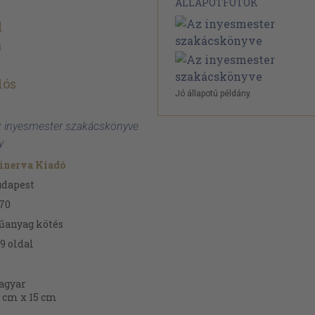
ÁLLAPOTFOTÓK
l
a
lós
Jó állapotú példány.
Az inyesmester szakácskönyve
y
inerva Kiadó
udapest
70
űanyag kötés
9
oldal
agyar
 cm x 15 cm