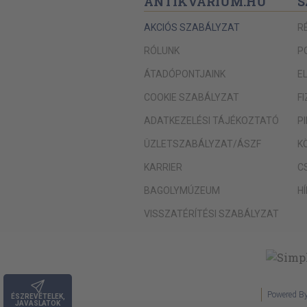
ANTIKVÁRIUM.HU
S
Liba, kacsa, pulyka és gyöngytyúk
AKCIÓS SZABÁLYZAT
R
Belsőségek
RÓLUNK
P
Vadak
ÁTADÓPONTJAINK
E
Halak
COOKIE SZABÁLYZAT
F
Édesvizi halak
ADATKEZELÉSI TÁJÉKOZTATÓ
P
Édes- és sósvízi különlegességek
Köretek, mártások és saláták
ÜZLETSZABÁLYZAT/ÁSZF
K
Édes tészták
KARRIER
C
Gyúrt tészták, metéltek, kockák, gombó
BAGOLYMÚZEUM
H
Rétesek és palacsinták
VISSZATÉRÍTÉSI SZABÁLYZAT
Fánkok, zsírban sültek, morzsák
Felfújtak, pudingok, omlettek
Házi sütemények
Powered B
Kalácsok és kuglófok
ÉSZREVÉTELEK,
JAVASLATOK