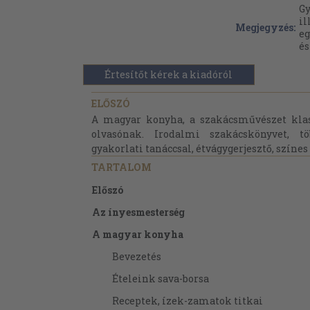
Gy
il
Megjegyzés:
eg
és
Értesítőt kérek a kiadóról
ELŐSZÓ
A magyar konyha, a szakácsművészet klas
olvasónak. Irodalmi szakácskönyvet, tö
gyakorlati tanáccsal, étvágygerjesztő, színes 
TARTALOM
Előszó
Az ínyesmesterség
A magyar konyha
Bevezetés
Ételeink sava-borsa
Receptek, ízek-zamatok titkai