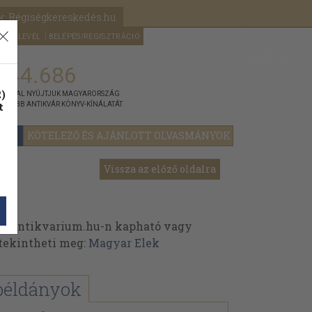
k: Régiségkereskedés.hu
A kosaram
HÍRLEVÉL
BELÉPÉS/REGISZTRÁCIÓ
MÉG
0
5000
Ft
144.686
)
ÁNNYAL NYÚJTJUK MAGYARORSZÁG
t
GYOBB ANTIKVÁR KÖNYV-KÍNÁLATÁT
YOK
KÖTELEZŐ ÉS AJÁNLOTT OLVASMÁNYOK
Vissza az előző oldalra
z Antikvarium.hu-n kapható vagy
t tekintheti meg:
Magyar Elek
példányok