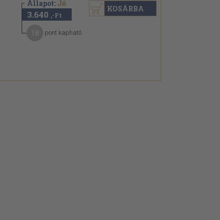
Állapot:
Jó
KOSÁRBA
3.640
,-Ft
18
pont kapható