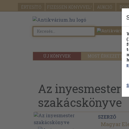
ÉRTESÍTŐ
FIZESSEN
KÖNYVVEL!
AUKCIÓ
PON
W
(
f
t
m
ÚJ KÖNYVEK
MOST ÉRKEZETT
h
s
Az inyesmester
S
szakácskönyve
SZERZŐ
Magyar El