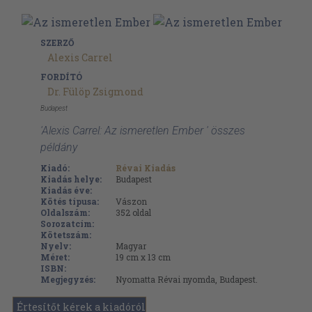
SZERZŐ
Alexis Carrel
FORDÍTÓ
Dr. Fülöp Zsigmond
Budapest
'Alexis Carrel: Az ismeretlen Ember ' összes
példány
Kiadó:
Révai Kiadás
Kiadás helye:
Budapest
Kiadás éve:
Kötés típusa:
Vászon
Oldalszám:
352
oldal
Sorozatcím:
Kötetszám:
Nyelv:
Magyar
Méret:
19 cm x 13 cm
ISBN:
Megjegyzés:
Nyomatta Révai nyomda, Budapest.
Értesítőt kérek a kiadóról