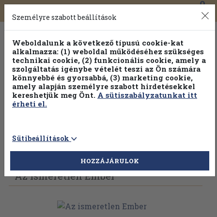
0
Toggle
Főmenü
Könyveink
navigation
Személyre szabott beállítások
Weboldalunk a következő típusú cookie-kat
alkalmazza: (1) weboldal működéséhez szükséges
technikai cookie, (2) funkcionális cookie, amely a
szolgáltatás igénybe vételét teszi az Ön számára
könnyebbé és gyorsabbá, (3) marketing cookie,
amely alapján személyre szabott hirdetésekkel
kereshetjük meg Önt.
A sütiszabályzatunkat itt
érheti el.
Sütibeállítások
Vissza az előző oldalra
Válasszon példányt
HOZZÁJÁRULOK
Az ismeretlen Ember