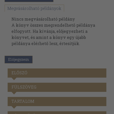
Megvásárolható példányok
Nincs megvásárolható példány
A könyv összes megrendelhető példánya
elfogyott. Ha kívánja, előjegyezheti a
könyvet, és amint a könyv egy újabb
példánya elérhető lesz, értesítjük.
Előjegyzem
ELŐSZÓ
FÜLSZÖVEG
TARTALOM