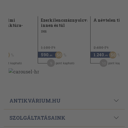
sadalmi
Ezerkilencszáznyolcvannégyen
A névtelen tiszt
/Struktúra-
innen és túl
ció
1988
Ft
1.180 Ft
2.480 Ft
590
1.240
50
50
50
,-Ft
,-Ft
9
10
pont kapható
pont kapható
pont kapható
ANTIKVÁRIUM.HU
SZOLGÁLTATÁSAINK