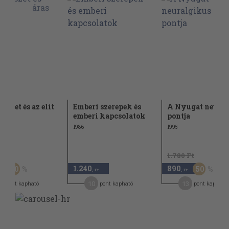
észet és az elit
Emberi szerepek és
A Nyugat neura
emberi kapcsolatok
pontja
1986
1995
Ft
1.780 Ft
1.240
890
50
50
-Ft
,-Ft
,-Ft
9
10
13
pont kapható
pont kapható
pont kapható