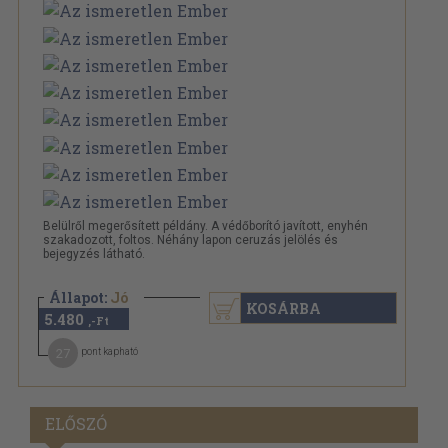
Belülről megerősített példány. A védőborító javított, enyhén
szakadozott, foltos. Néhány lapon ceruzás jelölés és
bejegyzés látható.
Állapot:
Jó
KOSÁRBA
5.480
,-Ft
27
pont kapható
ELŐSZÓ