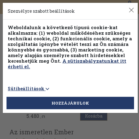
0
Toggle
Főmenü
Könyveink
navigation
Személyre szabott beállítások
Weboldalunk a következő típusú cookie-kat
alkalmazza: (1) weboldal működéséhez szükséges
technikai cookie, (2) funkcionális cookie, amely a
szolgáltatás igénybe vételét teszi az Ön számára
könnyebbé és gyorsabbá, (3) marketing cookie,
amely alapján személyre szabott hirdetésekkel
kereshetjük meg Önt.
A sütiszabályzatunkat itt
érheti el.
Sütibeállítások
Vissza az előző oldalra
HOZZÁJÁRULOK
5.480
Kosárba
,-Ft
Az ismeretlen Ember