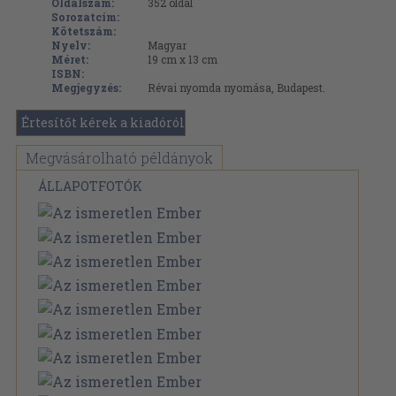
Oldalszám:
352
oldal
Sorozatcím:
Kötetszám:
Nyelv:
Magyar
Méret:
19 cm x 13 cm
ISBN:
Megjegyzés:
Révai nyomda nyomása, Budapest.
Értesítőt kérek a kiadóról
Megvásárolható példányok
ÁLLAPOTFOTÓK