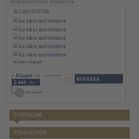
Megvásárolható példányok
ÁLLAPOTFOTÓK
A kötés megnyílt.
Állapot:
Jó
KOSÁRBA
2.440
,-Ft
22
pont kapható
TARTALOM
TÉMAKÖRÖK