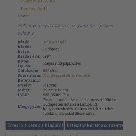
Zsámboki Gyula
Beöthy Zsolt
Budapest
'Sebestyén Gyula: Az ókor művészete ' összes
példány
Kiadó:
Anno Kiadó
Kiadás
Budapest
helye:
Kiadás éve:
1997
Kötés
Ragasztott papírkötés
típusa:
Oldalszám:
556
oldal
Sorozatcím:
A művészetek története
Kötetszám:
Nyelv:
Magyar
Méret:
25 cm x 17 cm
ISBN:
963-85389-7-x
Reprint kiadás. Az eredeti könyvet 1906-ban,
Budapesten adta ki a Lampel Rt.
Megjegyzés:
könyvkereskedés. Színes és fekete-fehér
fotókkal, ábrákkal illusztrálva.
Értesítőt kérek a kiadóról
Értesítőt kérek a sorozatról