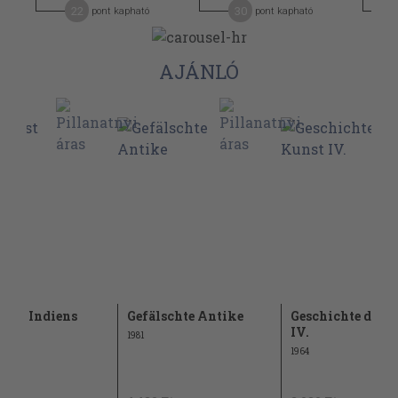
22
30
pont kapható
pont kapható
AJÁNLÓ
unst Indiens
Gefälschte Antike
Geschichte der 
IV.
1981
1964