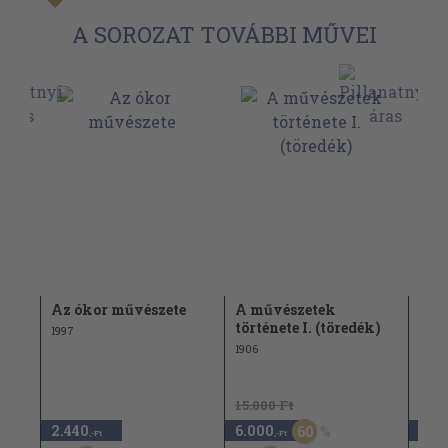
A SOROZAT TOVÁBBI MŰVEI
Az ókor művészete
A művészetek
A m
története I. (töredék)
tört
1997
1906
1906
15.000 Ft
10.0
2.440
6.000
4.0
60
,-Ft
,-Ft