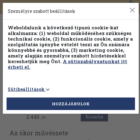
0
Toggle
Főmenü
Könyveink
navigation
Személyre szabott beállítások
Weboldalunk a következő típusú cookie-kat
alkalmazza: (1) weboldal működéséhez szükséges
technikai cookie, (2) funkcionális cookie, amely a
szolgáltatás igénybe vételét teszi az Ön számára
könnyebbé és gyorsabbá, (3) marketing cookie,
amely alapján személyre szabott hirdetésekkel
kereshetjük meg Önt.
A sütiszabályzatunkat itt
érheti el.
Sütibeállítások
Vissza az előző oldalra
HOZZÁJÁRULOK
2.440
Kosárba
,-Ft
Az ókor művészete