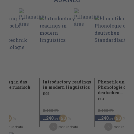
hrung in das
Introductory readings
Phonetik und
ische russisch
in modern linguistics
Phonologie der
deutschen...
1995
1994
Ft
2.480 Ft
2.480 Ft
1.240
1.240
50
50
50
-Ft
,-Ft
,-Ft
6
6
pont kapható
pont kapható
pont kapható