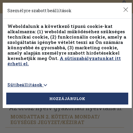
0
Toggle
Főmenü
Könyveink
navigation
Személyre szabott beállítások
Weboldalunk a következő típusú cookie-kat
alkalmazza: (1) weboldal működéséhez szükséges
technikai cookie, (2) funkcionális cookie, amely a
szolgáltatás igénybe vételét teszi az Ön számára
könnyebbé és gyorsabbá, (3) marketing cookie,
amely alapján személyre szabott hirdetésekkel
kereshetjük meg Önt.
A sütiszabályzatunkat itt
érheti el.
Sütibeállítások
Vissza az előző oldalra
Válasszon példányt
HOZZÁJÁRULOK
Az orosz nyelv gyakorlati nyelvtana II.
MONDATTAN 2. KÖTET/
A MONDAT/
EGYSÉGES JEGYZET/
KÉZIRAT