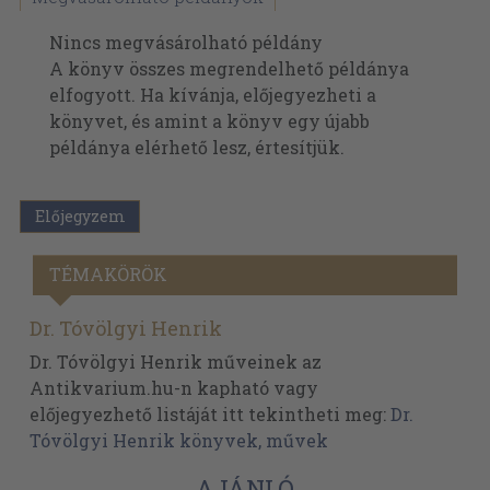
Nincs megvásárolható példány
A könyv összes megrendelhető példánya
elfogyott. Ha kívánja, előjegyezheti a
könyvet, és amint a könyv egy újabb
példánya elérhető lesz, értesítjük.
Előjegyzem
TÉMAKÖRÖK
Dr. Tóvölgyi Henrik
Dr. Tóvölgyi Henrik műveinek az
Antikvarium.hu-n kapható vagy
előjegyezhető listáját itt tekintheti meg:
Dr.
Tóvölgyi Henrik könyvek, művek
AJÁNLÓ