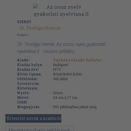
SZERZŐ
Dr. Tóvölgyi Henrik
Budapest
'Dr. Tóvölgyi Henrik: Az orosz nyelv gyakorlati
nyelvtana II. ' összes példány
Kiadó:
Tankönyvkiadó Vállalat
Kiadás helye:
Budapest
Kiadás éve:
1973
Kötés típusa:
Könyvkötői kötés
Oldalszám:
362
oldal
Sorozatcím:
Kötetszám:
Nyelv:
Orosz
Méret:
24 cm x 17 cm
ISBN:
Megjegyzés:
550 példányban jelent meg.
Értesítőt kérek a kiadóról
Megvásárolható példányok