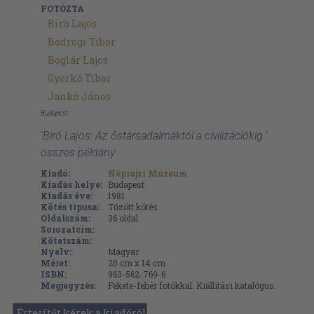
FOTÓZTA
Biró Lajos
Bodrogi Tibor
Boglár Lajos
Gyerkó Tibor
Jankó János
Budapest
'Biró Lajos: Az őstársadalmaktól a civilizációkig '
összes példány
Kiadó:
Néprajzi Múzeum
Kiadás helye:
Budapest
Kiadás éve:
1981
Kötés típusa:
Tűzött kötés
Oldalszám:
36
oldal
Sorozatcím:
Kötetszám:
Nyelv:
Magyar
Méret:
20 cm x 14 cm
ISBN:
963-562-769-6
Megjegyzés:
Fekete-fehér fotókkal. Kiállítási katalógus.
Értesítőt kérek a kiadóról