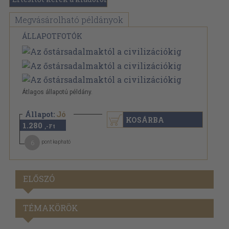
Megvásárolható példányok
ÁLLAPOTFOTÓK
Átlagos állapotú példány.
Állapot:
Jó
KOSÁRBA
1.280
,-Ft
6
pont kapható
ELŐSZÓ
TÉMAKÖRÖK