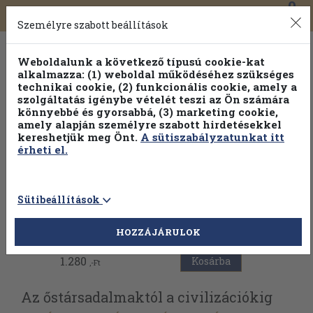
0
Toggle
Főmenü
Könyveink
navigation
Személyre szabott beállítások
Weboldalunk a következő típusú cookie-kat
alkalmazza: (1) weboldal működéséhez szükséges
technikai cookie, (2) funkcionális cookie, amely a
szolgáltatás igénybe vételét teszi az Ön számára
könnyebbé és gyorsabbá, (3) marketing cookie,
amely alapján személyre szabott hirdetésekkel
kereshetjük meg Önt.
A sütiszabályzatunkat itt
érheti el.
Sütibeállítások
Vissza az előző oldalra
HOZZÁJÁRULOK
1.280
Kosárba
,-Ft
Az őstársadalmaktól a civilizációkig