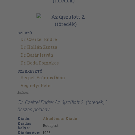
SZERZŐ
Dr. Czeizel Endre
Dr. Hollán Zsuzsa
Dr. Batár István
Dr. Boda Domokos
SZERKESZTŐ
Kerpel-Frónius Ödön
Véghelyi Péter
Budapest
'Dr. Czeizel Endre: Az újszülött 2. (töredék) '
összes példány
Kiadó:
Akadémiai Kiadó
Kiadás
Budapest
helye:
Kiadás éve:
1986