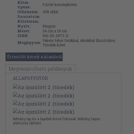
Kötés
Fűzött keménykötés
típusa:
Oldalszám:
498
oldal
Sorozatcím:
Kötetszám:
Nyelv:
Magyar
Méret:
24 cm x 18 cm
ISBN:
963-05-3973-X
Fekete-fehér fotókkal, ábrákkal illusztrálva.
Megjegyzés:
Töredék kötet.
Értesítőt kérek a kiadóról
Megvásárolható példányok
ÁLLAPOTFOTÓK
Néhány lap és a lapélek kissé foltosak. Néhány lapon
aláhúzás látható.