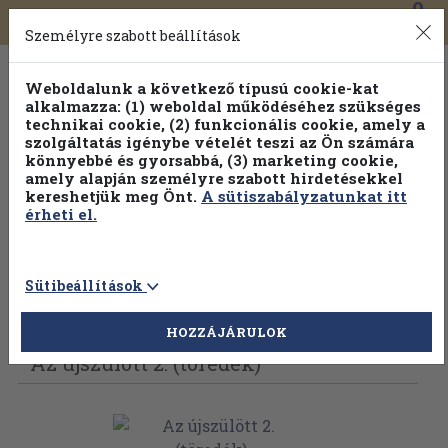
0
Toggle
Főmenü
Könyveink
navigation
Személyre szabott beállítások
Weboldalunk a következő típusú cookie-kat
alkalmazza: (1) weboldal működéséhez szükséges
technikai cookie, (2) funkcionális cookie, amely a
szolgáltatás igénybe vételét teszi az Ön számára
könnyebbé és gyorsabbá, (3) marketing cookie,
Válogasson több mint 1.000.000 kiadványunk közül
10-
amely alapján személyre szabott hirdetésekkel
100% kedvezménnyel!
kereshetjük meg Önt.
A sütiszabályzatunkat itt
érheti el.
Sütibeállítások
Vissza az előző oldalra
Válasszon példányt
HOZZÁJÁRULOK
Az újszülött 2. (töredék)