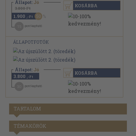
Állapot:
Jó
KOSÁRBA
3.800 Ft
1.900
50
,-Ft
15
pont kapható
ÁLLAPOTFOTÓK
Állapot:
Jó
KOSÁRBA
3.800
,-Ft
30
pont kapható
TARTALOM
TÉMAKÖRÖK