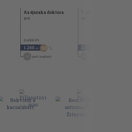
Az éjszaka doktora
"...jurták között járok"
1975
1981
2.480 Ft
1.240
2.960
50
,-Ft
,-Ft
19
24
pont kapható
pont kapható