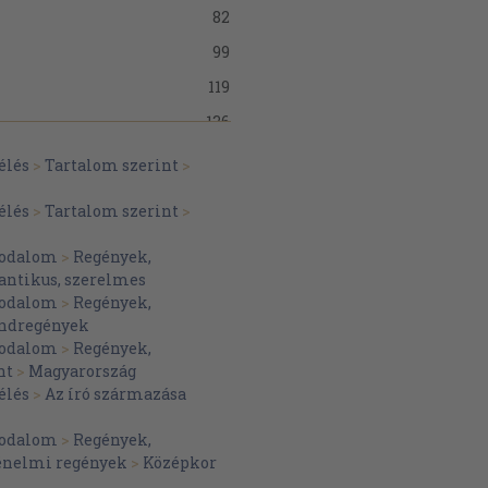
82
99
119
136
156
élés
>
Tartalom szerint
>
175
élés
>
Tartalom szerint
>
189
irodalom
>
Regények,
204
ntikus, szerelmes
221
irodalom
>
Regények,
ndregények
236
irodalom
>
Regények,
257
nt
>
Magyarország
élés
>
Az író származása
275
289
irodalom
>
Regények,
énelmi regények
>
Középkor