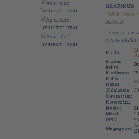
GRAFIKUS
Miklósovit
Budapest
'Lőrincz L. Lász
összes példány
Mó
Kiadó:
K
Kiadás
B
helye:
Kiadás éve:
19
Kötés
Fű
típusa:
Oldalszám:
30
Sorozatcím:
Kötetszám:
Nyelv:
M
Méret:
23
ISBN:
96
A 
Megjegyzés:
il