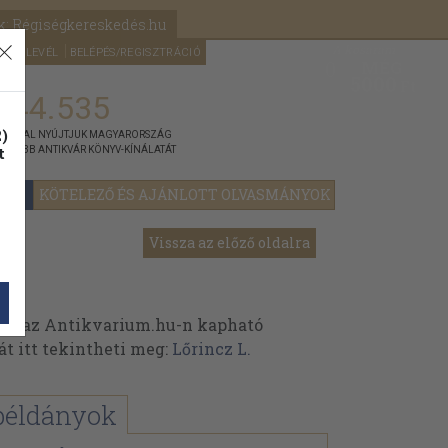
k: Régiségkereskedés.hu
A kosaram
HÍRLEVÉL
BELÉPÉS/REGISZTRÁCIÓ
MÉG
0
5000
Ft
144.535
)
ÁNNYAL NYÚJTJUK MAGYARORSZÁG
t
GYOBB ANTIKVÁR KÖNYV-KÍNÁLATÁT
YOK
KÖTELEZŐ ÉS AJÁNLOTT OLVASMÁNYOK
Vissza az előző oldalra
nek az Antikvarium.hu-n kapható
át itt tekintheti meg:
Lőrincz L.
példányok