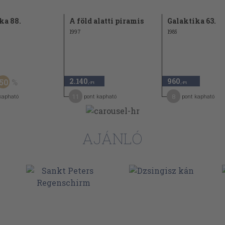
ka 88.
A föld alatti piramis
Galaktika 63.
1997
1985
2.140
960
50
,-Ft
,-Ft
11
8
kapható
pont kapható
pont kapható
AJÁNLÓ