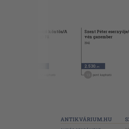
sernyője/A
A beszélő köntös/A
Szent Péter esernyője
 Sipsirica
lohinai fű
vén gazember
1903
1941
4.980
2.530
,-Ft
,-Ft
40
13
pont kapható
pont kapható
ANTIKVÁRIUM.HU
S