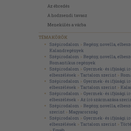
Az ébredés
A hodzsendi tavasz
Menekülés a várba
A várban
TÉMAKÖRÖK
Az ostrom
Szépirodalom
>
Regény, novella, elbesz
Kalandregények
A kitörés
Szépirodalom
>
Regény, novella, elbesz
A sziget
Romantikus regények
Szépirodalom
>
Gyermek- és ifjúsági 
A Szejhun hátán
elbeszélések
>
Tartalom szerint
>
Roma
Gurgandzs felé
Szépirodalom
>
Gyermek- és ifjúsági 
elbeszélések
>
Tartalom szerint
>
Kala
A találkozás
Szépirodalom
>
Gyermek- és ifjúsági 
A Kazár-tenger szigete
elbeszélések
>
Az író származása szeri
Szépirodalom
>
Regény, novella, elbesz
Az utolsó csata
szerint
>
Magyarország
Szépirodalom
>
Gyermek- és ifjúsági 
Utószó
elbeszélések
>
Tartalom szerint
>
Tört
>
Egyéb