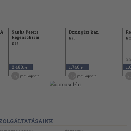
/A
Sankt Peters
Dzsingisz kán
Re
Regenschirm
1991
198
1967
3.
2.480
1.740
1.
,-Ft
,-Ft
12
16
2
pont kapható
pont kapható
ZOLGÁLTATÁSAINK