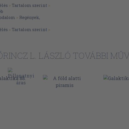
élés
>
Tartalom szerint
>
éb
irodalom
>
Regények,
élés
>
Tartalom szerint
>
ŐRINCZ L. LÁSZLÓ TOVÁBBI MŰV