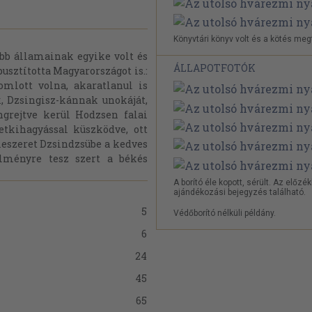
Könyvtári könyv volt és a kötés megt
b államainak egyike volt és
ÁLLAPOTFOTÓK
usztította Magyarországot is.:
mlott volna, akaratlanul is
k, Dzsingisz-kánnak unokáját,
ngrejtve kerül Hodzsen falai
tkihagyással küszködve, ott
leszeret Dzsindzsübe a kedves
élményre tesz szert a békés
A borító éle kopott, sérült. Az előzé
ajándékozási bejegyzés található.
5
Védőborító nélküli példány.
6
24
45
65