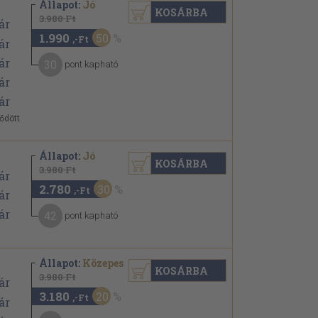
Állapot:
Jó
KOSÁRBA
3.980 Ft
1.990
50
,-Ft
30
pont kapható
ődött.
Állapot:
Jó
KOSÁRBA
3.980 Ft
2.780
30
,-Ft
42
pont kapható
Állapot:
Közepes
KOSÁRBA
3.980 Ft
3.180
20
,-Ft