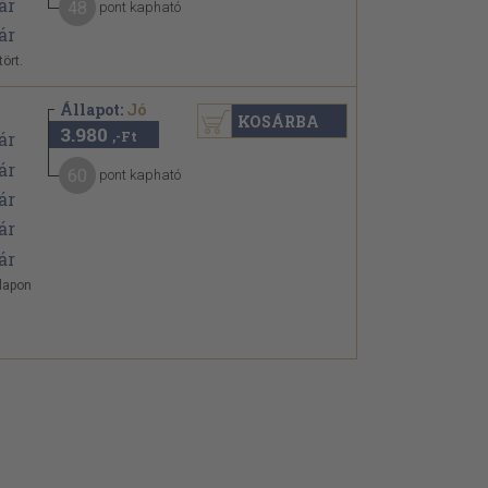
48
pont kapható
ört.
Állapot:
Jó
KOSÁRBA
3.980
,-Ft
60
pont kapható
klapon