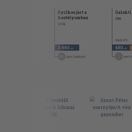
Galaktika 98.
Gyilkos járt a
Galakti
kastélyomban
1988
1988
2002
960 Ft
960 Ft
670
2.980
480
30
,-Ft
,-Ft
,-Ft
6
24
7
pont kapható
pont kapható
pont 