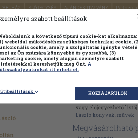
TÁRUHÁZ
ELŐJEGYZÉS
AJÁNDÉKUTALVÁNY
Partnerün
SZÁLLÍTÁS
SEGÍTSÉG
Személyre szabott beállítások
1.
Részletes kereső
Témaköri fa
eboldalunk a következő típusú cookie-kat alkalmazza:
1) weboldal működéséhez szükséges technikai cookie, (2
KIADV
unkcionális cookie, amely a szolgáltatás igénybe vételé
LEGNA
eszi az Ön számára könnyebbé és gyorsabbá, (3)
arketing cookie, amely alapján személyre szabott
PILLANATNYI ÁRAINK
FENNTARTHATÓ OLVASMÁN
irdetésekkel kereshetjük meg Önt.
A
ütiszabályzatunkat itt érheti el.
zmi nyár
Lőrincz L. László
ütibeállítások
HOZZÁJÁRULOK
Lőrincz L. László művei
vagy előjegyezhető listáj
László könyvek, művek
László
Megvásárolható 
oltán