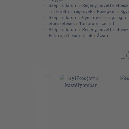
Szépirodalom
>
Regény, novella, elbesz
Történelmi regények
>
Középkor
>
Egy
Szépirodalom
>
Gyermek- és ifjúsági 
elbeszélések
>
Tartalom szerint
Szépirodalom
>
Regény, novella, elbesz
Földrajzi besorolások
>
Ázsia
L