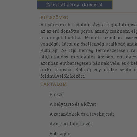
Értesítőt kérek a kiadóról
FÜLSZÖVEG
A hvárezmi birodalom Ázsia leghatalmasab
az az erő döntötte porba, amely csaknem elp
a mongol hódítás. Mielőtt azonban összeo
vendégül látta az ősellenség uralkodójána
Kubilájt. Az ifjú herceg természetesen ra
alá,kalandos menekülés közben, emlékeze
azonban emberségesen bánnak vele, és ő be
turki leányba. Kubiláj egy életre szóló 
földművelők között.
TARTALOM
Előszó
A helytartó és a követ
A zarándokok és a tevehajcsár
Az otrari találkozás
Rabszíjon