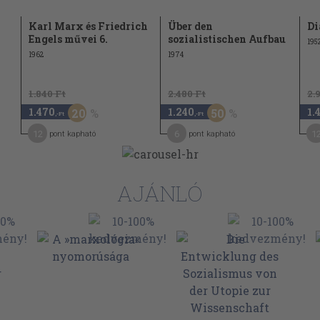
Karl Marx és Friedrich
Über den
Di
Engels művei 6.
sozialistischen Aufbau
195
1962
1974
1.840 Ft
2.480 Ft
2.
1.470
1.240
1.
20
50
,-Ft
,-Ft
12
6
1
pont kapható
pont kapható
AJÁNLÓ