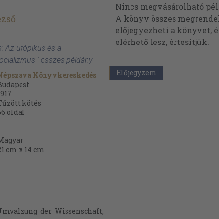
Nincs megvásárolható pé
ezső
A könyv összes megrendelh
előjegyezheti a könyvet, 
elérhető lesz, értesítjük.
s: Az utópikus és a
cializmus ' összes példány
Előjegyzem
Népszava Könyvkereskedés
Budapest
1917
Tűzött kötés
56
oldal
Magyar
21 cm x 14 cm
 Umvalzung der Wissenschaft,