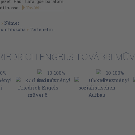
jezet. Paul Lafargue barátom
íthassa:...
Tovább
>
Német
lomfilozófia
>
Történelmi
RIEDRICH ENGELS TOVÁBBI MŰV