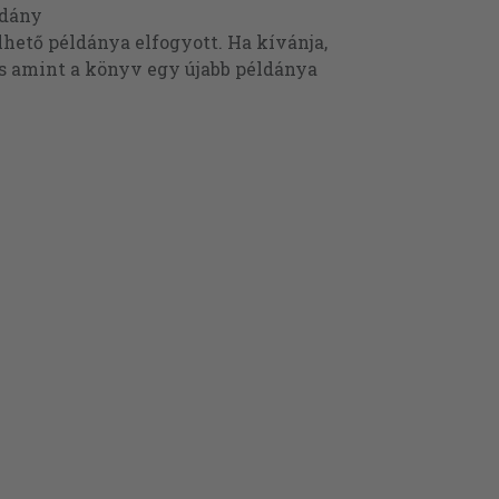
ldány
ető példánya elfogyott. Ha kívánja,
és amint a könyv egy újabb példánya