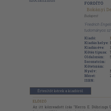
FORDÍTÓ
Bokányi D
Budapest
'Friedrich Engel
tudományos szo
Kiadó:
Kiadás helye:
Kiadás éve:
Kötés típusa:
Oldalszám:
Sorozatcím:
Kötetszám:
Nyelv:
Méret:
ISBN:
Értesítőt kérek a kiadóról
ELŐSZÓ
Az itt közreadott írás "Herrn E. Dührings