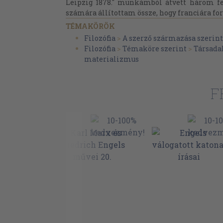
Leipzig 1878." munkámból átvett három fe
számára állítottam össze, hogy franciára ford
TÉMAKÖRÖK
Filozófia
>
A szerző származása szerint
Filozófia
>
Témaköre szerint
>
Társada
materializmus
F