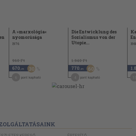
A »marxológia«
Die Entwicklung des
Ka
gen
nyomorúsága
Sozialismus von der
En
Utopie...
1976
196
960 Ft
1.940 Ft
670
770
1.
30
60
,-Ft
,-Ft
6
4
1
pont kapható
pont kapható
ZOLGÁLTATÁSAINK
ÉSZLETES KERESŐ
ÉRTESÍTŐ