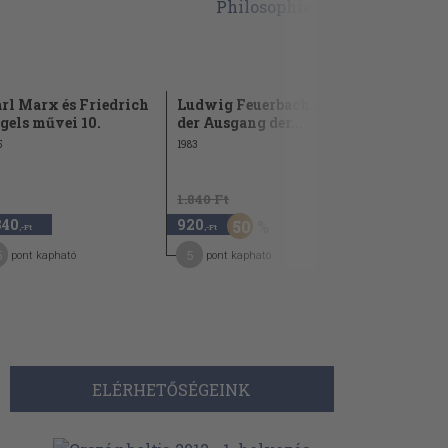
rl Marx és Friedrich
Ludwig Feuerbach und
Der Urspr
gels művei 10.
der Ausgang der...
Familie, d
Privateige
5
1983
1977
1.840 Ft
3.640 Ft
840
920
1.820
50
5
,-Ft
,-Ft
,-Ft
5
5
9
pont kapható
pont kapható
pont kap
ELÉRHETŐSÉGEINK