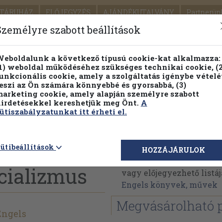
TÁRUHÁZ
ELŐJEGYZÉS
AJÁNDÉKUTALVÁNY
Partnerün
SZÁLLÍTÁS
SEGÍTSÉG
Személyre szabott beállítások
Részletes kereső
Témaköri fa
eboldalunk a következő típusú cookie-kat alkalmazza:
1) weboldal működéséhez szükséges technikai cookie, (2
Vál
unkcionális cookie, amely a szolgáltatás igénybe vételé
eszi az Ön számára könnyebbé és gyorsabbá, (3)
arketing cookie, amely alapján személyre szabott
PILLANATNYI ÁRAINK
FENNTARTHATÓ OLVASMÁN
irdetésekkel kereshetjük meg Önt.
A
ütiszabályzatunkat itt érheti el.
Friedrich Engels
ütibeállítások
HOZZÁJÁRULOK
Friedrich Engels művein
cializmus
vagy előjegyezhető listáj
Engels könyvek, művek
Megvásárolható 
Engels