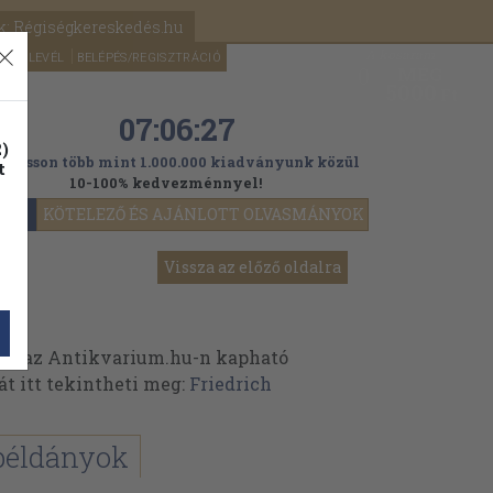
k: Régiségkereskedés.hu
A kosaram
HÍRLEVÉL
BELÉPÉS/REGISZTRÁCIÓ
MÉG
0
5000
Ft
07:06:24
)
ogasson több mint 1.000.000 kiadványunk közül
t
10-100% kedvezménnyel!
YOK
KÖTELEZŐ ÉS AJÁNLOTT OLVASMÁNYOK
Vissza az előző oldalra
ek az Antikvarium.hu-n kapható
át itt tekintheti meg:
Friedrich
példányok