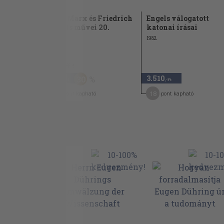
970.
Karl Marx és Friedrich
Engels válogatott
Engels művei 20.
katonai írásai
1963
1982
1.180 Ft
820
3.510
30
,-Ft
,-Ft
7
18
pont kapható
pont kapható