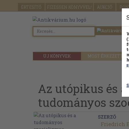
ÉRTESÍTŐ
FIZESSEN
KÖNYVVEL!
AUKCIÓ
PON
W
(
f
t
m
ÚJ KÖNYVEK
MOST ÉRKEZETT
h
s
Az utópikus és a
S
tudományos szo
SZERZŐ
Friedrich 