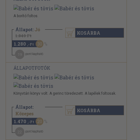
A borító foltos.
Állapot:
Jó
KOSÁRBA
1.840 Ft
1.280
30
,-Ft
19
pont kapható
ÁLLAPOTFOTÓK
Könyvtári könyv volt. A gerinc töredezett. A lapélek foltosak.
Állapot:
KOSÁRBA
1.840 Ft
Közepes
1.470
20
,-Ft
22
pont kapható