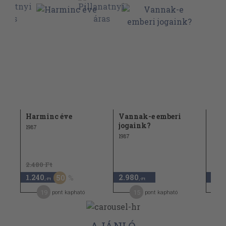
Harminc éve
Vannak-e emberi
Kell
jogaink?
emi
1987
1987
1984
2.480 Ft
3.24
1.240
2.980
2.5
50
,-Ft
,-Ft
19
15
pont kapható
pont kapható