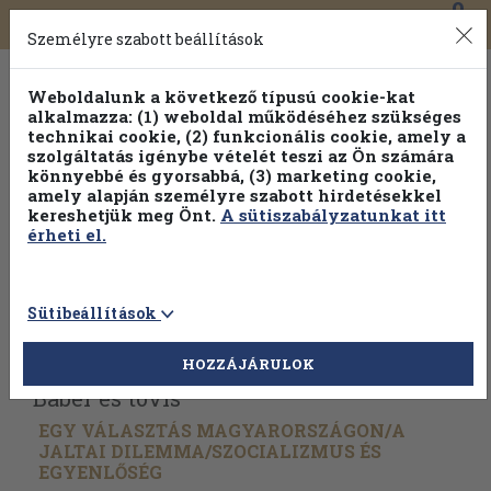
0
Toggle
Főmenü
Könyveink
navigation
Személyre szabott beállítások
Weboldalunk a következő típusú cookie-kat
alkalmazza: (1) weboldal működéséhez szükséges
technikai cookie, (2) funkcionális cookie, amely a
szolgáltatás igénybe vételét teszi az Ön számára
könnyebbé és gyorsabbá, (3) marketing cookie,
amely alapján személyre szabott hirdetésekkel
kereshetjük meg Önt.
A sütiszabályzatunkat itt
érheti el.
Sütibeállítások
Vissza az előző oldalra
Válasszon példányt
HOZZÁJÁRULOK
Babér és tövis
EGY VÁLASZTÁS MAGYARORSZÁGON/
A
JALTAI DILEMMA/
SZOCIALIZMUS ÉS
EGYENLŐSÉG