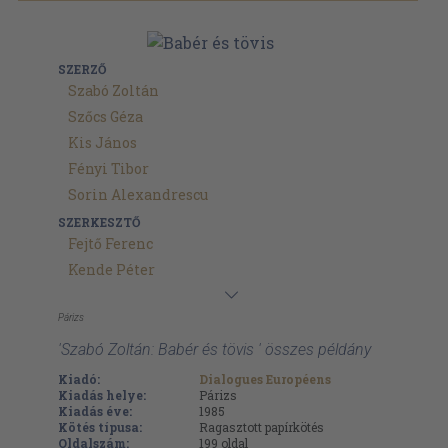
SZERZŐ
Szabó Zoltán
Szőcs Géza
Kis János
Fényi Tibor
Sorin Alexandrescu
SZERKESZTŐ
Fejtő Ferenc
Kende Péter
Párizs
'Szabó Zoltán: Babér és tövis ' összes példány
Kiadó:
Dialogues Européens
Kiadás helye:
Párizs
Kiadás éve:
1985
Kötés típusa:
Ragasztott papírkötés
Oldalszám:
199
oldal