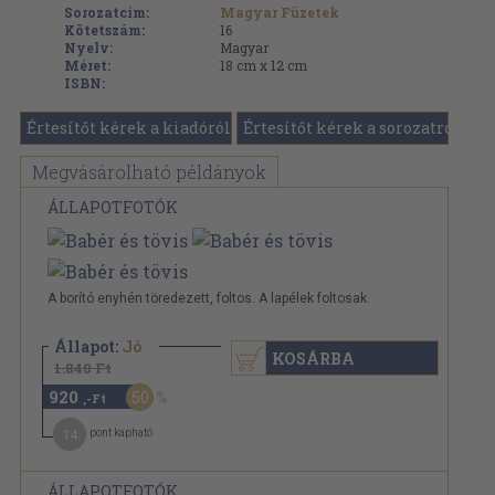
Sorozatcím:
Magyar Füzetek
Kötetszám:
16
Nyelv:
Magyar
Méret:
18 cm x 12 cm
ISBN:
Értesítőt kérek a kiadóról
Értesítőt kérek a sorozatról
Megvásárolható példányok
ÁLLAPOTFOTÓK
A borító enyhén töredezett, foltos. A lapélek foltosak.
Állapot:
Jó
KOSÁRBA
1.840 Ft
920
50
,-Ft
14
pont kapható
ÁLLAPOTFOTÓK