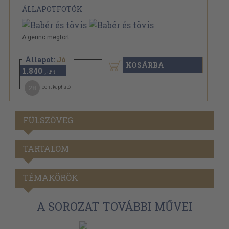
ÁLLAPOTFOTÓK
A gerinc megtört.
Állapot:
Jó
KOSÁRBA
1.840
,-Ft
28
pont kapható
FÜLSZÖVEG
TARTALOM
TÉMAKÖRÖK
A SOROZAT TOVÁBBI MŰVEI