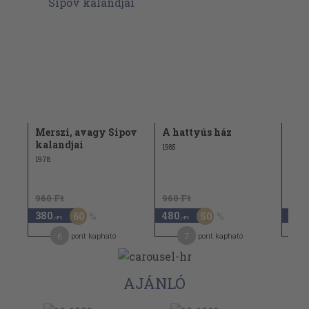
Merszi, avagy Sipov
A hattyús ház
Far
kalandjai
véd
1985
1978
1960
960 Ft
960 Ft
980 
380
480
490
60
50
,-Ft
,-Ft
6
7
pont kapható
pont kapható
AJÁNLÓ