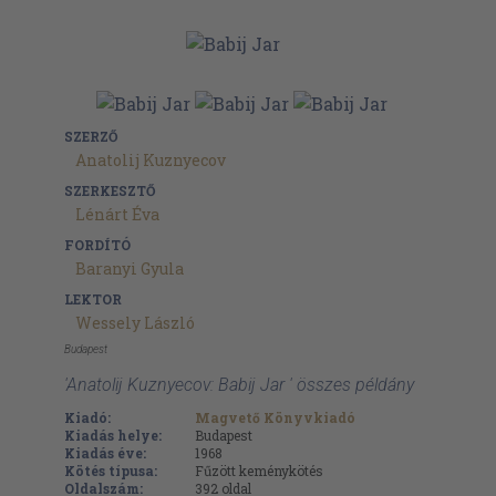
SZERZŐ
Anatolij Kuznyecov
SZERKESZTŐ
Lénárt Éva
FORDÍTÓ
Baranyi Gyula
LEKTOR
Wessely László
Budapest
'Anatolij Kuznyecov: Babij Jar ' összes példány
Kiadó:
Magvető Könyvkiadó
Kiadás helye:
Budapest
Kiadás éve:
1968
Kötés típusa:
Fűzött keménykötés
Oldalszám:
392
oldal