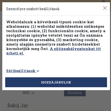
0
Toggle
Főmenü
Könyveink
navigation
Személyre szabott beállítások
Weboldalunk a következő típusú cookie-kat
alkalmazza: (1) weboldal működéséhez szükséges
technikai cookie, (2) funkcionális cookie, amely a
szolgáltatás igénybe vételét teszi az Ön számára
könnyebbé és gyorsabbá, (3) marketing cookie,
Válogasson több mint 1.000.000 kiadványunk közül
10-
amely alapján személyre szabott hirdetésekkel
100% kedvezménnyel!
kereshetjük meg Önt.
A sütiszabályzatunkat itt
érheti el.
Sütibeállítások
Vissza az előző oldalra
HOZZÁJÁRULOK
960
Kosárba
,-Ft
Babij Jar