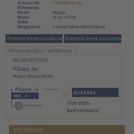
Sorozatcím:
Világkönyvtár
Kötetszám:
Nyelv:
Magyar
Méret:
19 cm x 13 cm
ISBN:
Megjegyzés:
A szerző fekete-fehér fotójával.
Értesítőt kérek a kiadóról
Értesítőt kérek a sorozatról
Megvásárolható példányok
ÁLLAPOTFOTÓK
Átlagos állapotú példány.
Állapot:
Jó
KOSÁRBA
960
,-Ft
5
pont kapható
FÜLSZÖVEG