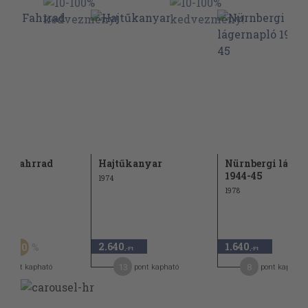
ote Fahrrad
Hajtűkanyar
Nürnbergi láger
1944-45
1974
1978
Ft
2.640
1.640
50
,-Ft
,-Ft
,-Ft
4
13
8
pont kapható
pont kapható
pont kapható