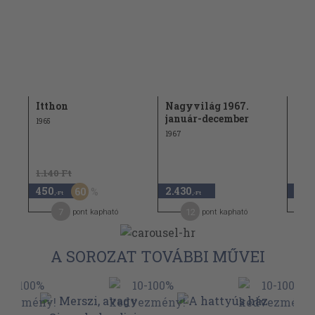
Itthon
Nagyvilág 1967.
Nag
január-december
tel
1965
1967
1969
1.140 Ft
3.34
450
2.430
1.6
60
,-Ft
,-Ft
7
12
pont kapható
pont kapható
A SOROZAT TOVÁBBI MŰVEI